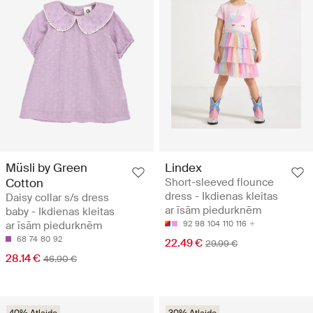
Müsli by Green
Lindex
Cotton
Short-sleeved flounce
dress - Ikdienas kleitas
Daisy collar s/s dress
ar īsām piedurknēm
baby - Ikdienas kleitas
ar īsām piedurknēm
92
98
104
110
116
68
74
80
92
22.49 €
29.99 €
28.14 €
46.90 €