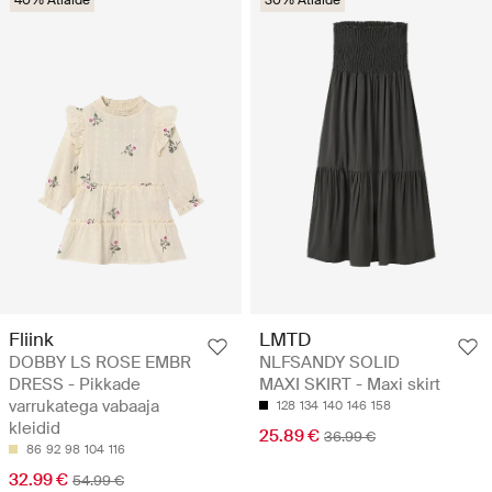
40% Atlaide
30% Atlaide
Fliink
LMTD
DOBBY LS ROSE EMBR
NLFSANDY SOLID
DRESS - Pikkade
MAXI SKIRT - Maxi skirt
varrukatega vabaaja
128
134
140
146
158
kleidid
25.89 €
36.99 €
86
92
98
104
116
32.99 €
54.99 €