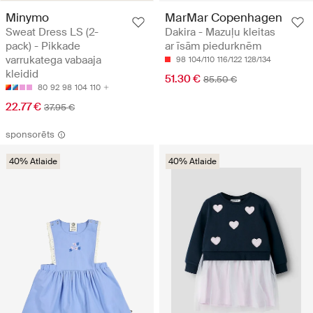
Minymo
MarMar Copenhagen
Sweat Dress LS (2-
Dakira - Mazuļu kleitas
pack) - Pikkade
ar īsām piedurknēm
varrukatega vabaaja
98
104/110
116/122
128/134
kleidid
51.30 €
85.50 €
80
92
98
104
110
22.77 €
37.95 €
sponsorēts
40% Atlaide
40% Atlaide