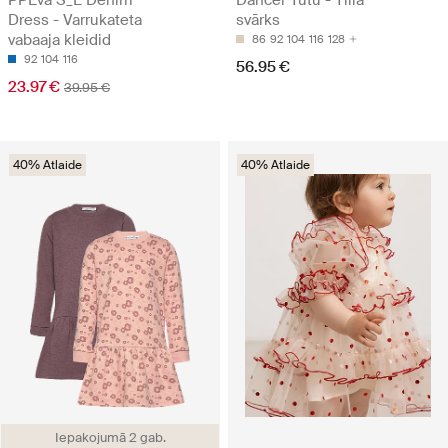
PPEva S_L Denim
Dancer Tutu - Tilla
Dress - Varrukateta
svārks
vabaaja kleidid
86
92
104
116
128
92
104
116
56.95 €
23.97 €
39.95 €
40% Atlaide
40% Atlaide
Iepakojumā 2 gab.