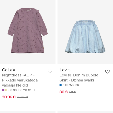
CeLaVi
Levi's
Nightdress -AOP -
Levi's® Denim Bubble
Pikkade varrukatega
Skirt - Džinsa svārki
vabaaja kleidid
140
158
176
80
90
100
110
120
30 €
50 €
20.96 €
27.95 €