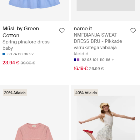
name it
Müsli by Green
NMFBIANJA SWEAT
Cotton
DRESS BRU - Pikkade
Spring pinafore dress
varrukatega vabaaja
baby
kleidid
68
74
80
86
92
92
98
104
110
116
23.94 €
39.90 €
16.19 €
26.99 €
20% Atlaide
40% Atlaide