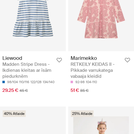
Liewood
Marimekko
Madden Stripe Dress -
RETKEILY KEIDAS II -
Ikdienas kleitas ar īsām
Pikkade varrukatega
piedurknēm
vabaaja kleidid
98/104
110/116
122/128
134/140
92-98
104-110
29.25 €
51 €
45 €
85 €
40% Atlaide
25% Atlaide