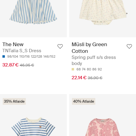
The New
Müsli by Green
TNTalia S_S Dress
Cotton
98/104
110/116
122/128
146/152
Spring puff s/s dress
body
32.87 €
46.95 €
68
74
80
86
92
22.14 €
36.90 €
35% Atlaide
40% Atlaide