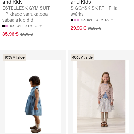
and Kids
and Kids
ESTELLESK GYM SUIT
SIGGYSK SKIRT - Tilla
- Pikkade varrukatega
svārks
vabaaja kleidid
98
104
110
116
122
98
104
110
116
122
29.96 €
39.95 €
35.96 €
47.95 €
40% Atlaide
40% Atlaide