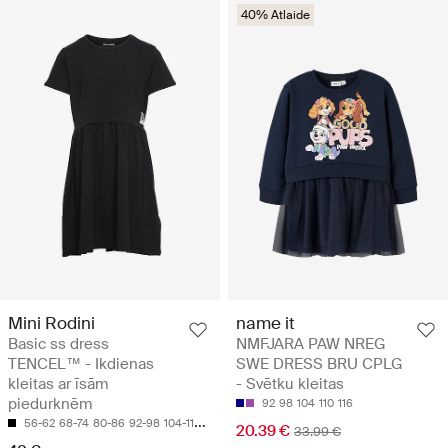
40% Atlaide
Mini Rodini
name it
Basic ss dress
NMFJARA PAW NREG
TENCEL™ - Ikdienas
SWE DRESS BRU CPLG
kleitas ar īsām
- Svētku kleitas
piedurknēm
92
98
104
110
116
56-62
68-74
80-86
92-98
104-110
20.39 €
33.99 €