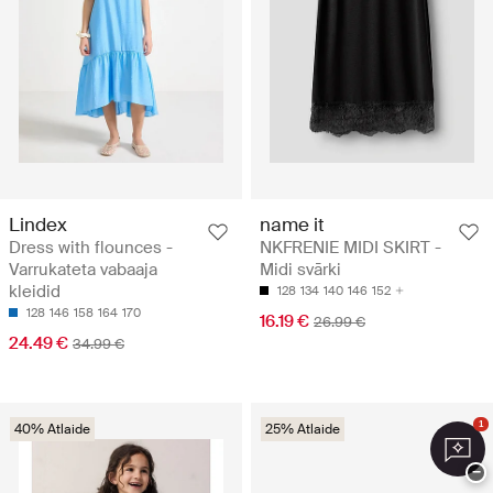
Lindex
name it
Dress with flounces -
NKFRENIE MIDI SKIRT -
Varrukateta vabaaja
Midi svārki
kleidid
128
134
140
146
152
128
146
158
164
170
16.19 €
26.99 €
24.49 €
34.99 €
1
40% Atlaide
25% Atlaide
−