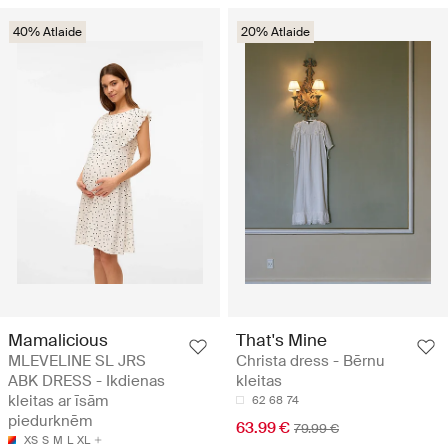
40% Atlaide
20% Atlaide
Mamalicious
That's Mine
MLEVELINE SL JRS
Christa dress - Bērnu
ABK DRESS - Ikdienas
kleitas
kleitas ar īsām
62
68
74
piedurknēm
63.99 €
79.99 €
XS
S
M
L
XL