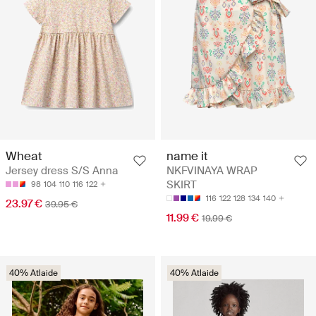
Wheat
name it
Jersey dress S/S Anna
NKFVINAYA WRAP
SKIRT
98
104
110
116
122
116
122
128
134
140
23.97 €
39.95 €
11.99 €
19.99 €
40% Atlaide
40% Atlaide