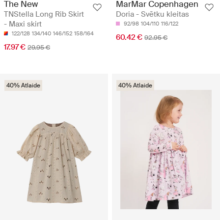
The New
MarMar Copenhagen
TNStella Long Rib Skirt
Doria - Svētku kleitas
- Maxi skirt
92/98
104/110
116/122
122/128
134/140
146/152
158/164
60.42 €
92.95 €
17.97 €
29.95 €
40% Atlaide
40% Atlaide