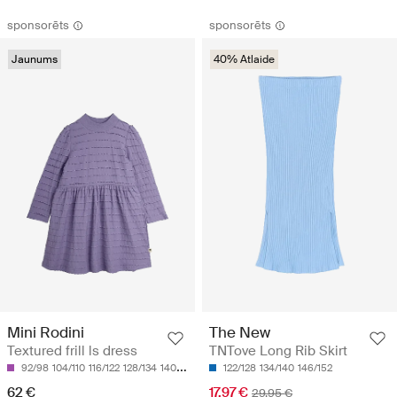
sponsorēts
sponsorēts
Jaunums
40% Atlaide
Mini Rodini
The New
Textured frill ls dress
TNTove Long Rib Skirt
92/98
104/110
116/122
128/134
140/146
122/128
134/140
146/152
62 €
17.97 €
29.95 €