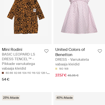
Mini Rodini
United Colors of
BASIC LEOPARD LS
Benetton
DRESS TENCEL™ -
DRESS - Varrukateta
Pikkade varrukatega
vabaaja kleidid
vabaaja kleidid
160
168
80-86
92-98
104-110
116-122
128-134
27.57 €
45.95 €
54 €
25% Atlaide
40% Atlaide