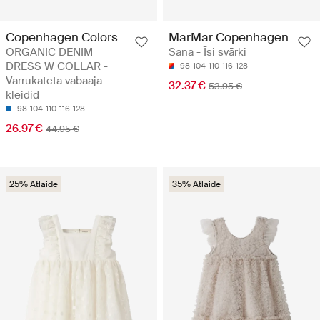
Copenhagen Colors
MarMar Copenhagen
ORGANIC DENIM
Sana - Īsi svārki
DRESS W COLLAR -
98
104
110
116
128
Varrukateta vabaaja
32.37 €
53.95 €
kleidid
98
104
110
116
128
26.97 €
44.95 €
25% Atlaide
35% Atlaide