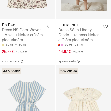
En Fant
Huttelihut
Dress NS Floral Woven
Dress SS in Liberty
- Mazuļu kleitas ar īsām
Fabric - Ikdienas kleitas
piedurknēm
ar īsām piedurknēm
62
68
74
80
86
92
98
104
110
25.77 €
44.97 €
42.95 €
74.95 €
sponsorēts
sponsorēts
30% Atlaide
40% Atlaide