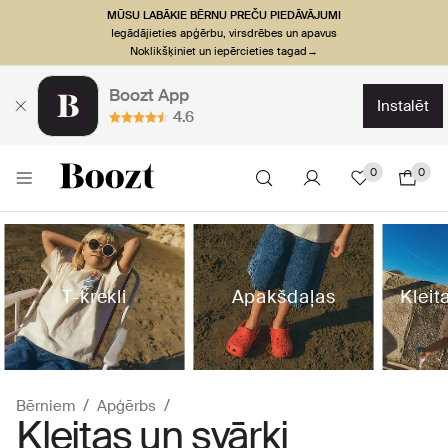
MŪSU LABĀKIE BĒRNU PREČU PIEDĀVĀJUMI
Iegādājieties apģērbu, virsdrēbes un apavus
Noklikšķiniet un iepērcieties tagad→
Boozt App
instalēt
4.6
0
0
T-krekli
Apakšdaļas
Kleit
Bērniem
Apģērbs
Kleitas un svārki