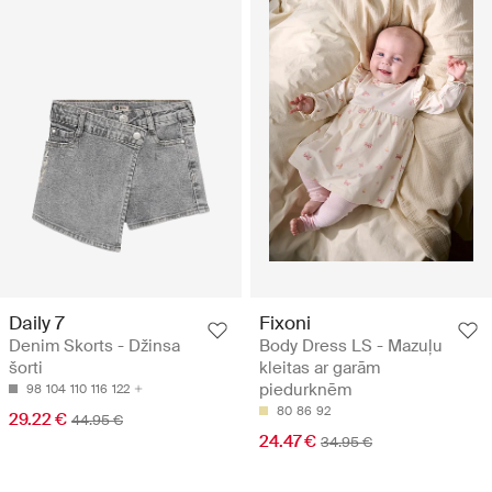
Daily 7
Fixoni
Denim Skorts - Džinsa
Body Dress LS - Mazuļu
šorti
kleitas ar garām
piedurknēm
98
104
110
116
122
80
86
92
29.22 €
44.95 €
24.47 €
34.95 €