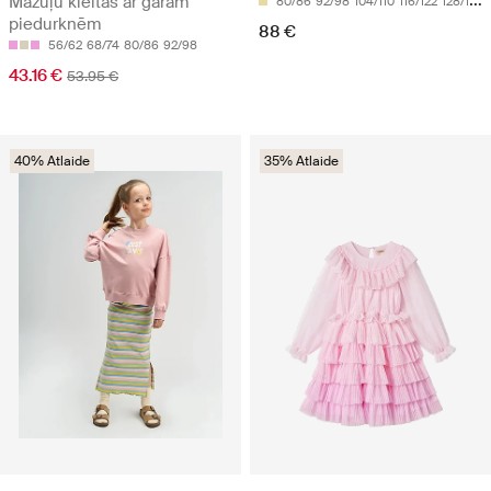
Mazuļu kleitas ar garām
80/86
92/98
104/110
116/122
128/134
piedurknēm
88 €
56/62
68/74
80/86
92/98
43.16 €
53.95 €
40% Atlaide
35% Atlaide