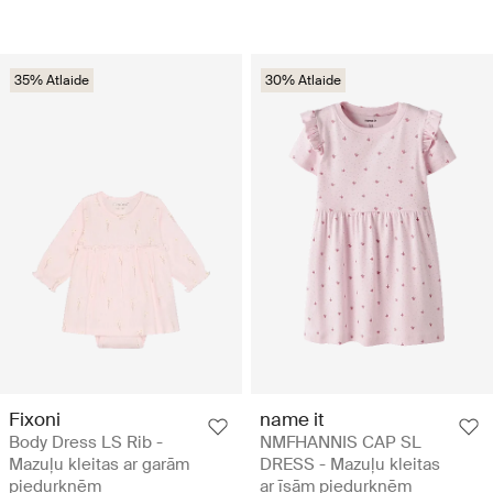
35% Atlaide
30% Atlaide
Fixoni
name it
Body Dress LS Rib -
NMFHANNIS CAP SL
Mazuļu kleitas ar garām
DRESS - Mazuļu kleitas
piedurknēm
ar īsām piedurknēm