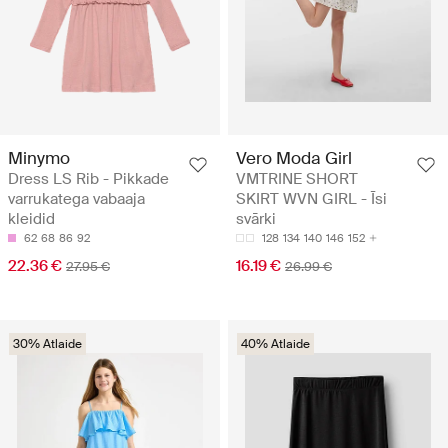
Minymo
Vero Moda Girl
Dress LS Rib - Pikkade
VMTRINE SHORT
varrukatega vabaaja
SKIRT WVN GIRL - Īsi
kleidid
svārki
62
68
86
92
128
134
140
146
152
22.36 €
16.19 €
27.95 €
26.99 €
30% Atlaide
40% Atlaide