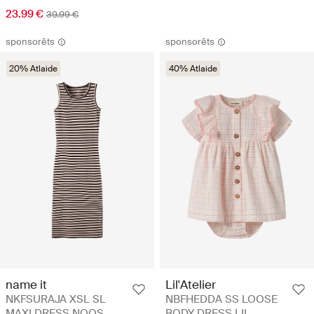
23.99 €
39.99 €
sponsorēts
sponsorēts
20% Atlaide
40% Atlaide
name it
Lil'Atelier
NKFSURAJA XSL SL
NBFHEDDA SS LOOSE
MAXI DRESS NOOS
BODY DRESS LIL