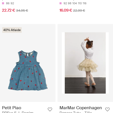
86
92
92
98
104
110
116
22.72 €
16.09 €
34.95 €
22.99 €
40% Atlaide
Petit Piao
MarMar Copenhagen