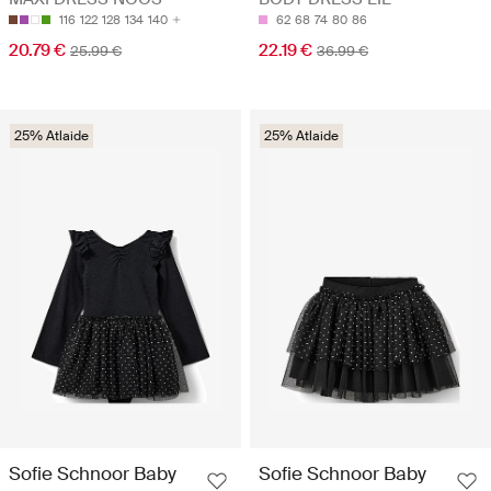
116
122
128
134
140
62
68
74
80
86
20.79 €
22.19 €
25.99 €
36.99 €
25% Atlaide
25% Atlaide
Sofie Schnoor Baby
Sofie Schnoor Baby