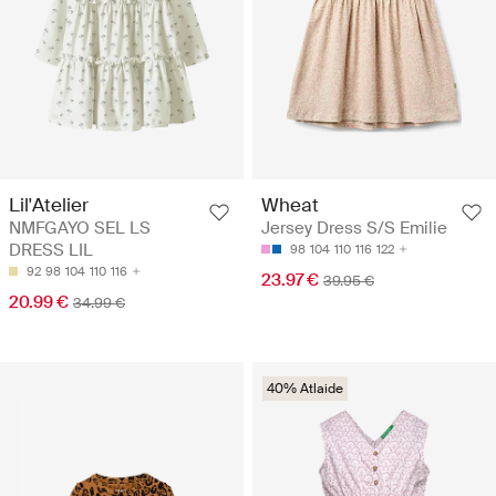
Lil'Atelier
Wheat
NMFGAYO SEL LS
Jersey Dress S/S Emilie
DRESS LIL
98
104
110
116
122
92
98
104
110
116
23.97 €
39.95 €
20.99 €
34.99 €
40% Atlaide