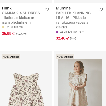
Fliink
Mumins
CAMMA 2-4 SL DRESS
PÄRLLEK KLÄNNING
- Ikdienas kleitas ar
LILA 116 - Pikkade
īsām piedurknēm
varrukatega vabaaja
kleidid
92
98
104
116
92
98
104
110
116
35.99 €
59.99 €
32.40 €
54 €
40% Atlaide
40% Atlaide