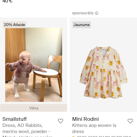
40 €
sponsorēts
20% Atlaide
Jaunums
Vilna
Smallstuff
Mini Rodini
Dress, AO Rabbits,
Kittens aop woven ls
merino wool, powder -
dress