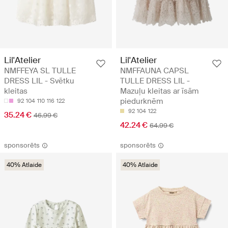
Lil'Atelier
Lil'Atelier
NMFFEYA SL TULLE
NMFFAUNA CAPSL
DRESS LIL - Svētku
TULLE DRESS LIL -
kleitas
Mazuļu kleitas ar īsām
piedurknēm
92
104
110
116
122
92
104
122
35.24 €
46.99 €
42.24 €
64.99 €
sponsorēts
sponsorēts
40% Atlaide
40% Atlaide