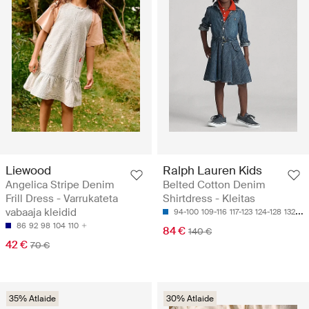
Liewood
Ralph Lauren Kids
Angelica Stripe Denim
Belted Cotton Denim
Frill Dress - Varrukateta
Shirtdress - Kleitas
vabaaja kleidid
94-100
109-116
117-123
124-128
132-135
86
92
98
104
110
84 €
140 €
42 €
70 €
35% Atlaide
30% Atlaide