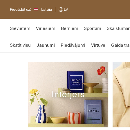
Piegādāt uz:
Latvija
LV
Sievietēm
Vīriešiem
Bērniem
Sportam
Skaistuma
Skatīt visu
Jaunumi
Piedāvājumi
Virtuve
Galda tra
Interjers