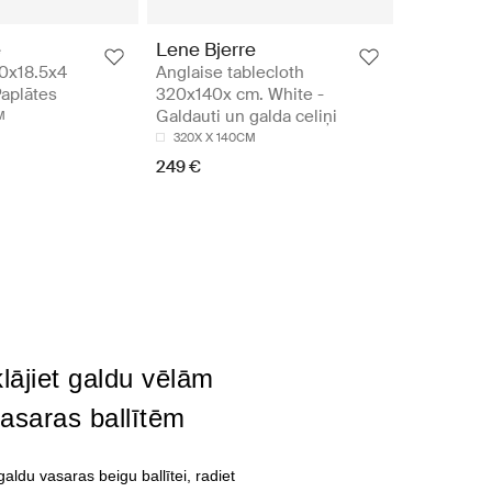
e
Lene Bjerre
20x18.5x4
Anglaise tablecloth
Paplātes
320x140x cm. White -
Galdauti un galda celiņi
M
320X X 140CM
249 €
lājiet galdu vēlām
asaras ballītēm
galdu vasaras beigu ballītei, radiet