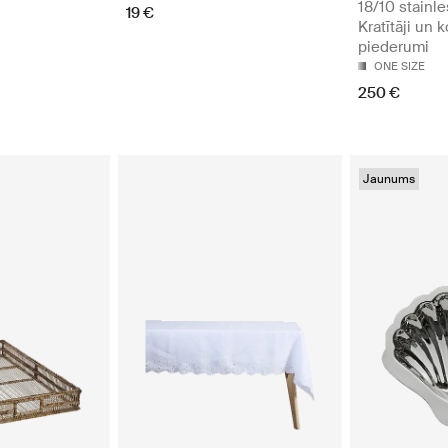
18/10 stainle
19 €
Kratītāji un k
piederumi
ONE SIZE
250 €
Jaunums