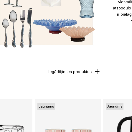
viesmīl
atspoguļo 
ir pielā
Iegādājieties produktus
Jaunums
Jaunums