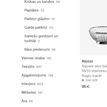
Krūkas un karafes
56
Paplātes
52
Paliktņi glāzēm
10
Galda paliktņi
20
Salvešu gredzeni un
turētāji
2
Bāra piederumi
68
Vannas istaba
182
Alessi
Square wire ba
Tekstils
697
18/10 stainless
Apgaismojums
139
Augļu trauki
ONE SIZE
Interjers
603
115 €
Mēbeles
147
Āra
84