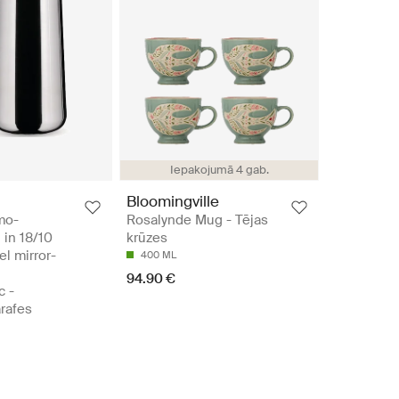
Iepakojumā 4 gab.
Bloomingville
mo-
Rosalynde Mug - Tējas
 in 18/10
krūzes
el mirror-
400 ML
d
94.90 €
c -
rafes