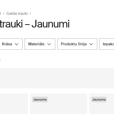
i
Galda trauki
trauki – Jaunumi
krāsa
materiāls
produktu līnija
iepak
Jaunums
Jaunums