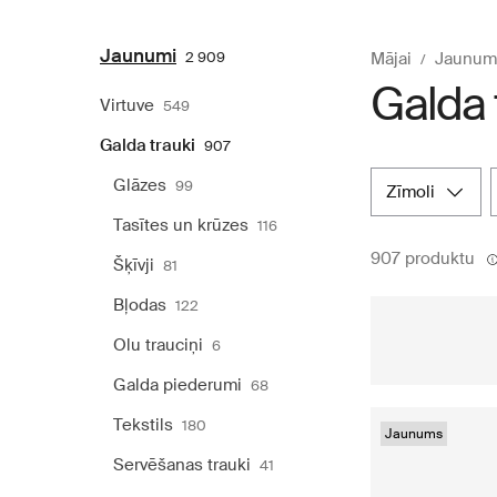
Jaunumi
2 909
Mājai
Jaunum
Galda 
Virtuve
549
Galda trauki
907
Glāzes
99
zīmoli
Tasītes un krūzes
116
907 produktu
Šķīvji
81
Bļodas
122
Olu trauciņi
6
Galda piederumi
68
Tekstils
180
Jaunums
Servēšanas trauki
41