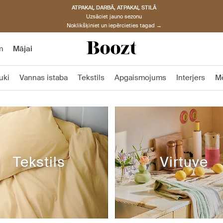
ATPAKAĻ DARBĀ, ATPAKAĻ STILĀ
Uzsāciet jauno sezonu
Noklikšķiniet un iepērcieties tagad →
m
Mājai
uki
Vannas istaba
Tekstils
Apgaismojums
Interjers
M
Tekstils
Virtuve