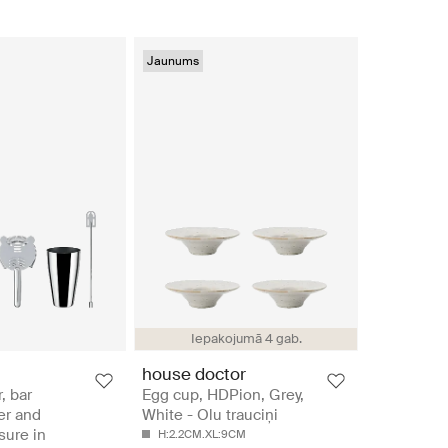
Jaunums
Iepakojumā 4 gab.
house doctor
, bar
Egg cup, HDPion, Grey,
rer and
White - Olu trauciņi
sure in
H:2.2CM.XL:9CM