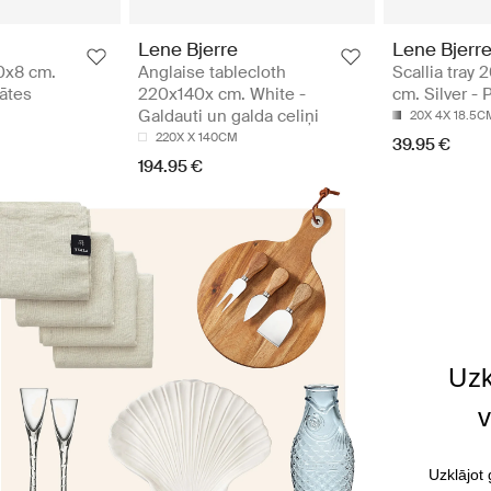
Lene Bjerre
Lene Bjerr
40x8 cm.
Anglaise tablecloth
Scallia tray 
lātes
220x140x cm. White -
cm. Silver - 
Galdauti un galda celiņi
20X 4X 18.5C
220X X 140CM
39.95 €
194.95 €
Uzk
v
Uzklājot 