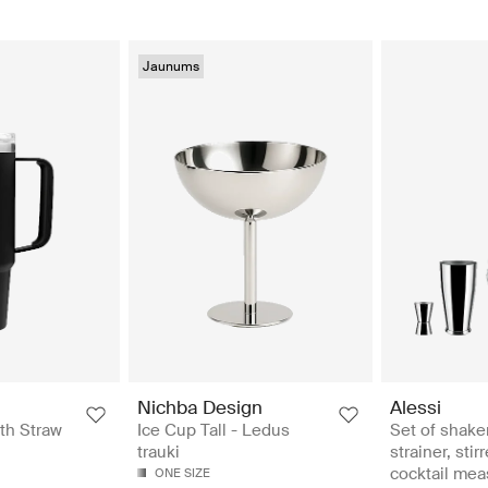
Jaunums
Nichba Design
Alessi
th Straw
Ice Cup Tall - Ledus
Set of shaker
trauki
strainer, stir
cocktail mea
ONE SIZE