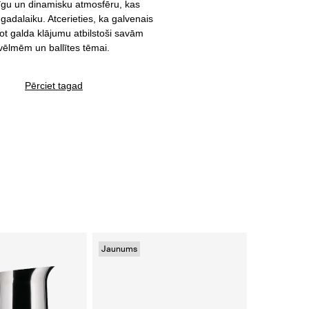
īgu un dinamisku atmosfēru, kas
gadalaiku. Atcerieties, ka galvenais
got galda klājumu atbilstoši savām
vēlmēm un ballītes tēmai.
Pērciet tagad
Jaunums