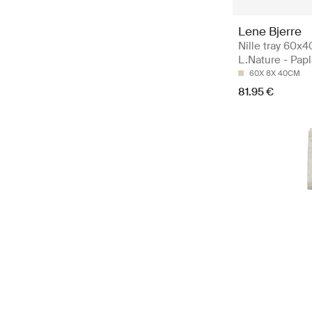
Lene Bjerre
Nille tray 60x
L.Nature - Pap
60X 8X 40CM
81.95 €