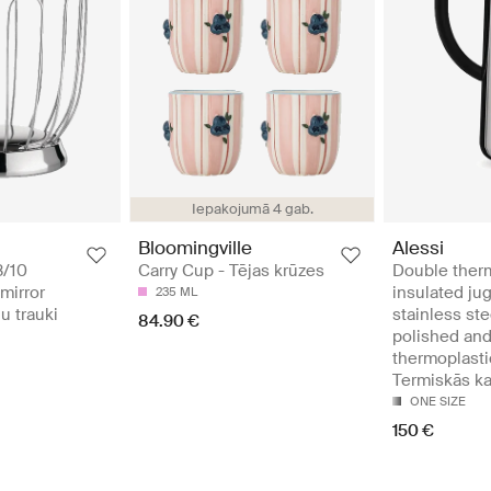
Iepakojumā 4 gab.
Bloomingville
Alessi
8/10
Carry Cup - Tējas krūzes
Double ther
 mirror
insulated jug
235 ML
u trauki
stainless ste
84.90 €
polished an
thermoplasti
Termiskās ka
ONE SIZE
150 €