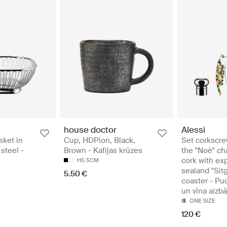
house doctor
Alessi
sket in
Cup, HDPion, Black,
Set corkscrew
 steel -
Brown - Kafijas krūzes
the "Noè" c
cork with ex
H5.5CM
sealand "Sitg
5.50 €
coaster - Pud
un vīna aizbā
ONE SIZE
120 €