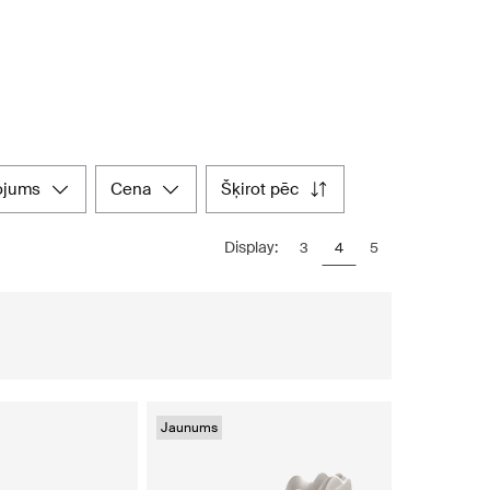
ojums
cena
šķirot pēc
Display:
3
4
5
Jaunums