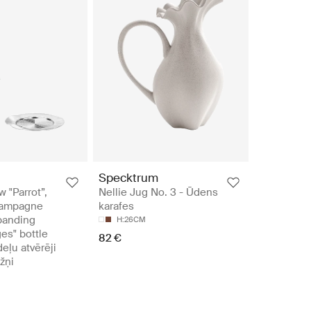
Specktrum
 "Parrot”,
Nellie Jug No. 3 - Ūdens
hampagne
karafes
panding
H:26CM
es" bottle
82 €
eļu atvērēji
žņi