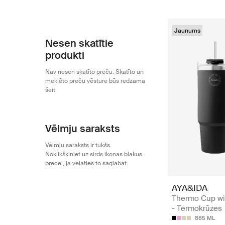
Jaunums
Nesen skatītie
produkti
Nav nesen skatīto preču. Skatīto un
meklēto preču vēsture būs redzama
šeit.
Vēlmju saraksts
Vēlmju saraksts ir tukšs.
Noklikšķiniet uz sirds ikonas blakus
precei, ja vēlaties to saglabāt.
AYA&IDA
Thermo Cup wi
- Termokrūzes
885 ML