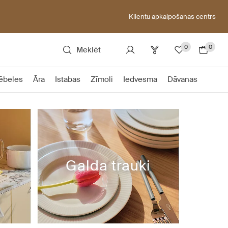
Klientu apkalpošanas centrs
0
0
Meklēt
ēbeles
Āra
Istabas
Zīmoli
Iedvesma
Dāvanas
Galda trauki