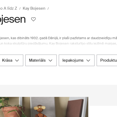
o A līdz Z
Kay Bojesen
ojesen
en, kas dibināts 1932. gadā Dānijā, ir plaši pazīstams ar daudzveidīgu mā
 un koka skulptūru piedāvājumu. Kay Bojesen raksturīgo stilu iezīmē maigas,
em stāstiem. Šajā radošajā un rotaļīgajā visumā mīlestība un kvalitāte ir neva
tējot ar jauniem, izturīgiem materiāliem. Ienesot Kay Bojesen izstrādājumus
eta lielveikals Boozt.com piedāvā plašu Kay Bojesen izstrādājumu klāstu, n
krāsa
materiāls
iepakojums
produktu