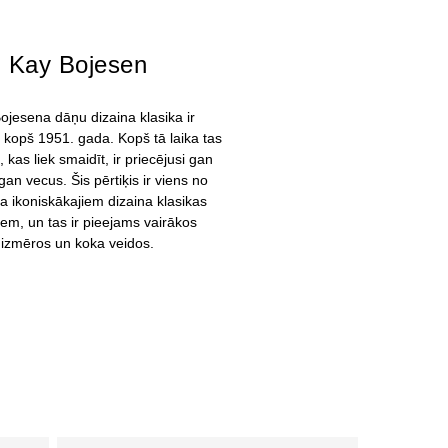
Kay Bojesen
ojesena dāņu dizaina klasika ir
kopš 1951. gada. Kopš tā laika tas
m, kas liek smaidīt, ir priecējusi gan
gan vecus. Šis pērtiķis ir viens no
a ikoniskākajiem dizaina klasikas
em, un tas ir pieejams vairākos
izmēros un koka veidos.