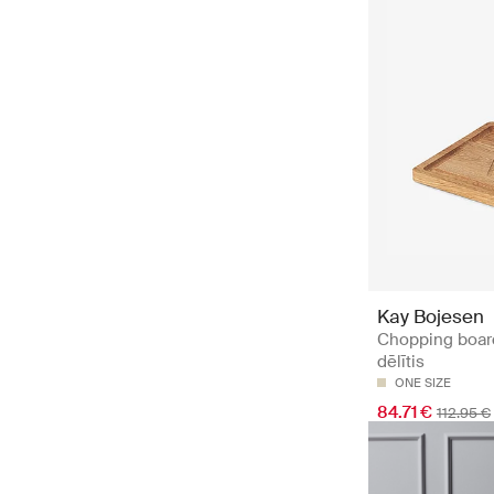
Kay Bojesen
Chopping board
dēlītis
ONE SIZE
84.71 €
112.95 €