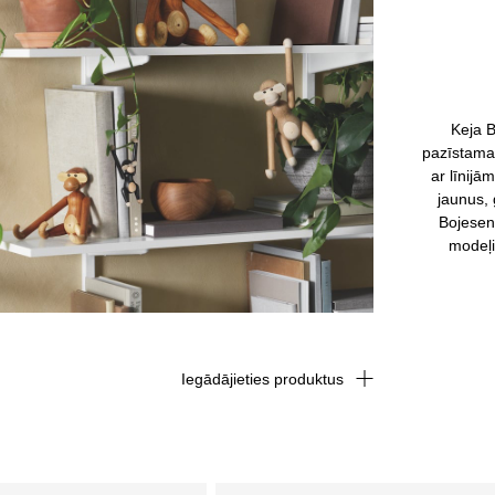
Keja B
pazīstama 
ar līnijā
jaunus, 
Bojesen
modeļi
Iegādājieties produktus