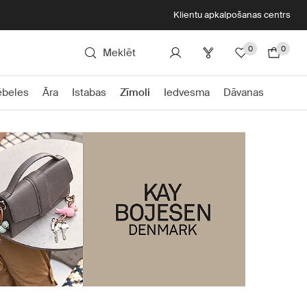
Klientu apkalpošanas centrs
0
0
Meklēt
beles
Āra
Istabas
Zīmoli
Iedvesma
Dāvanas