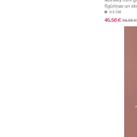
Monkey mini gr
figūriņas un sk
9.5 CM
45.56 €
56.95 €