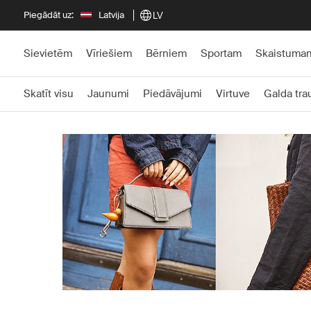
Piegādāt uz:
Latvija
LV
Sievietēm
Vīriešiem
Bērniem
Sportam
Skaistuma
Skatīt visu
Jaunumi
Piedāvājumi
Virtuve
Galda tra