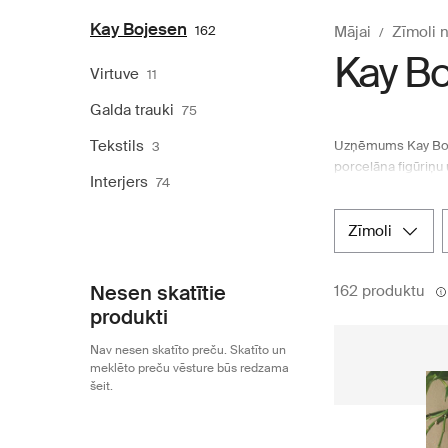
Kay Bojesen
162
Mājai
Zīmoli n
Kay B
Virtuve
11
Galda trauki
75
Tekstils
Uzņēmums Kay Bojes
3
porcelāna figūriņu
Interjers
74
iedvesmo aizraujoši
veidoti, eksperimen
Ziemeļvalstu intern
zīmoli
mājoklim.
Nesen skatītie
162 produktu
produkti
Nav nesen skatīto preču. Skatīto un
meklēto preču vēsture būs redzama
šeit.