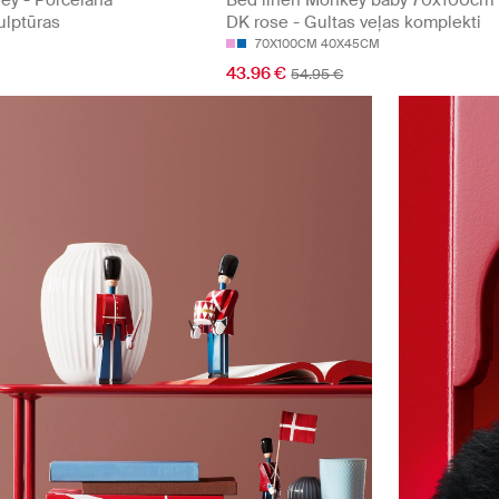
ey - Porcelāna
Bed linen Monkey baby 70x100cm
ulptūras
DK rose - Gultas veļas komplekti
70X100CM 40X45CM
43.96 €
54.95 €