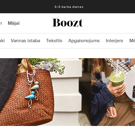
Bezmaksas atgriešana 30 dienu laikā
m
Mājai
uki
Vannas istaba
Tekstils
Apgaismojums
Interjers
Mē