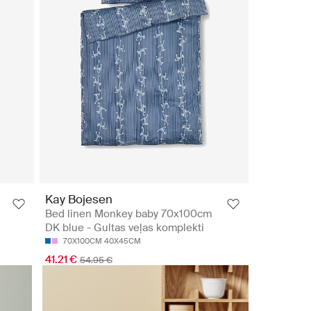
Kay Bojesen
Bed linen Monkey baby 70x100cm
DK blue - Gultas veļas komplekti
70X100CM 40X45CM
41.21 €
54.95 €