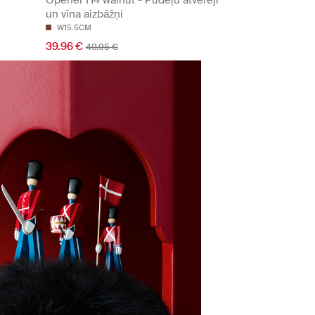
Opener H4 walnut - Pudeļu atvērēji
un vīna aizbāžņi
W15.5CM
39.96 €
49.95 €