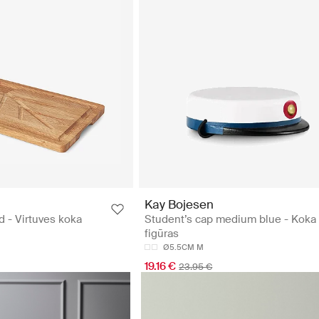
Kay Bojesen
 - Virtuves koka
Student’s cap medium blue - Koka
figūras
Ø5.5CM M
19.16 €
23.95 €