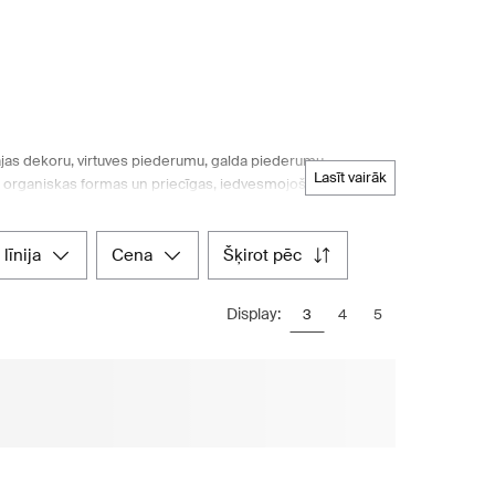
jas dekoru, virtuves piederumu, galda piederumu,
lasīt vairāk
 organiskas formas un priecīgas, iedvesmojošas līnijas, kas
inojami ieausta katrā izstrādājumā, un visi izstrādājumi ir
 savā mājoklī, tie atdzīvojas ar savu personību. Vadošais
odrošinot, ka jūs atradīsiet perfektu papildinājumu savam
 līnija
cena
šķirot pēc
Display:
3
4
5