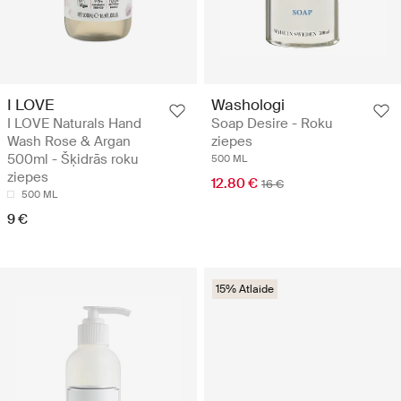
I LOVE
Washologi
I LOVE Naturals Hand
Soap Desire - Roku
Wash Rose & Argan
ziepes
500ml - Šķidrās roku
500 ML
ziepes
12.80 €
16 €
500 ML
9 €
15% Atlaide