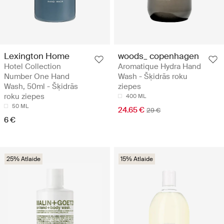
Lexington Home
woods_ copenhagen
Hotel Collection
Aromatique Hydra Hand
Number One Hand
Wash - Šķidrās roku
Wash, 50ml - Šķidrās
ziepes
roku ziepes
400 ML
50 ML
24.65 €
29 €
6 €
25% Atlaide
15% Atlaide