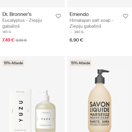
Dr. Bronner’s
Emendo
Eucalyptus - Ziepju
Himalayan salt soap -
gabaliņš
Ziepju gabaliņš
140 G
240 G
7.49 €
6.90 €
9.99 €
15% Atlaide
15% Atlaide