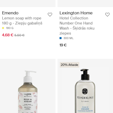
Emendo
Lexington Home
Lemon soap with rope
Hotel Collection
180 g - Ziepju gabaliņš
Number One Hand
Wash - Šķidrās roku
180 G
ziepes
4.68 €
5.50 €
300 ML
19 €
20% Atlaide