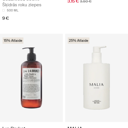
3.15 €
3.50 €
Šķidrās roku ziepes
500 ML
9 €
15% Atlaide
25% Atlaide