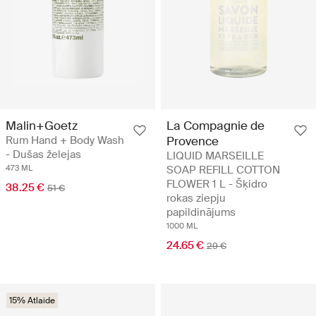
Malin+Goetz
La Compagnie de
Rum Hand + Body Wash
Provence
- Dušas želejas
LIQUID MARSEILLE
473 ML
SOAP REFILL COTTON
FLOWER 1 L - Šķidro
38.25 €
51 €
rokas ziepju
papildinājums
1000 ML
24.65 €
29 €
15% Atlaide