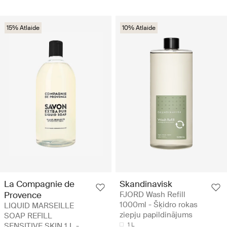
15% Atlaide
10% Atlaide
La Compagnie de
Skandinavisk
Provence
FJORD Wash Refill
1000ml - Šķidro rokas
LIQUID MARSEILLE
ziepju papildinājums
SOAP REFILL
SENSITIVE SKIN 1 L -
1 L