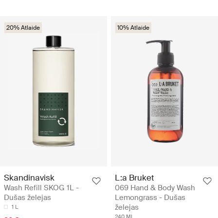
20% Atlaide
10% Atlaide
Skandinavisk
L:a Bruket
Wash Refill SKOG 1L -
069 Hand & Body Wash
Dušas želejas
Lemongrass - Dušas
želejas
1 L
240 ML