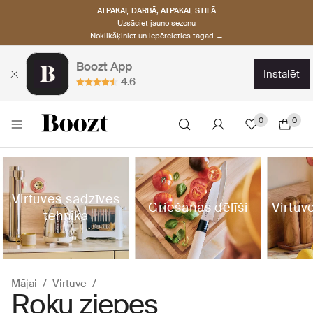
ATPAKAĻ DARBĀ, ATPAKAĻ STILĀ
Uzsāciet jauno sezonu
Noklikšķiniet un iepērcieties tagad →
Boozt App
instalēt
4.6
0
0
Virtuves sadzīves
Griešanas dēlīši
Virtuv
tehnika
Mājai
Virtuve
Roku ziepes