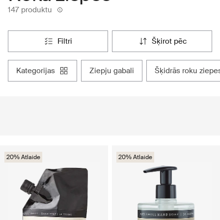
147 produktu
filtri
šķirot pēc
kategorijas
ziepju gabali
šķidrās roku ziepe
20% Atlaide
20% Atlaide