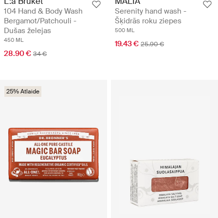
L:a Bruket
MALIA
104 Hand & Body Wash
Serenity hand wash -
Bergamot/Patchouli -
Šķidrās roku ziepes
Dušas želejas
500 ML
450 ML
19.43 €
25.90 €
28.90 €
34 €
25% Atlaide