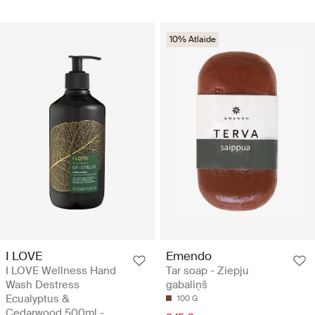
10% Atlaide
I LOVE
Emendo
I LOVE Wellness Hand
Tar soap - Ziepju
Wash Destress
gabaliņš
Ecualyptus &
100 G
Cedarwood 500ml -