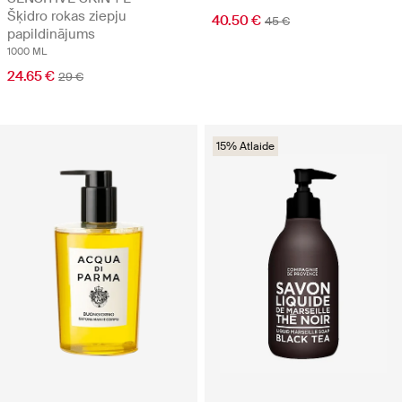
Šķidro rokas ziepju
40.50 €
45 €
papildinājums
1000 ML
24.65 €
29 €
15% Atlaide