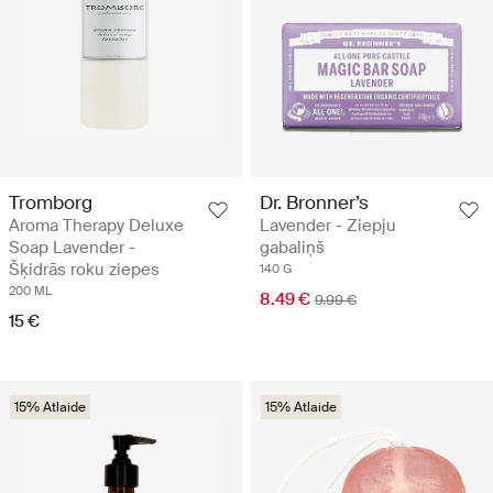
Tromborg
Dr. Bronner’s
Aroma Therapy Deluxe
Lavender - Ziepju
Soap Lavender -
gabaliņš
Šķidrās roku ziepes
140 G
200 ML
8.49 €
9.99 €
15 €
15% Atlaide
15% Atlaide