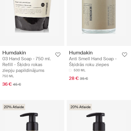
Humdakin
Humdakin
03 Hand Soap - 750 ml.
Anti Smell Hand Soap -
Refill - Šķidro rokas
Šķidrās roku ziepes
ziepju papildinājums
500 ML
750 ML
28 €
35 €
36 €
45 €
20% Atlaide
20% Atlaide