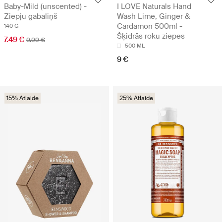
Baby-Mild (unscented) -
I LOVE Naturals Hand
Ziepju gabaliņš
Wash Lime, Ginger &
Cardamon 500ml -
140 G
Šķidrās roku ziepes
7.49 €
9.99 €
500 ML
9 €
15% Atlaide
25% Atlaide