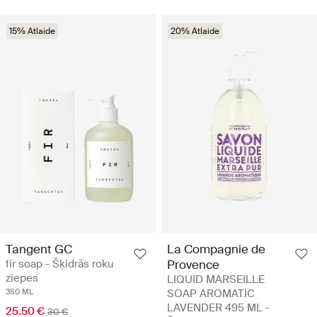
15% Atlaide
20% Atlaide
Tangent GC
La Compagnie de
fir soap - Šķidrās roku
Provence
ziepes
LIQUID MARSEILLE
350 ML
SOAP AROMATIC
LAVENDER 495 ML -
25.50 €
30 €