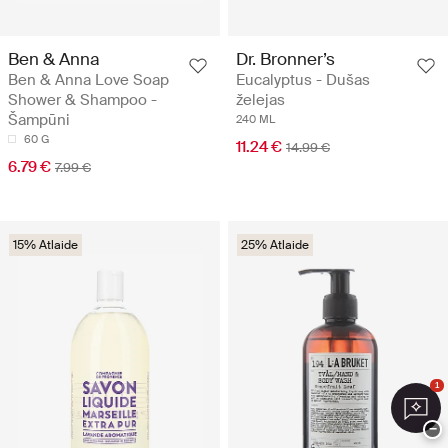
Ben & Anna
Dr. Bronner’s
Ben & Anna Love Soap
Eucalyptus - Dušas
Shower & Shampoo -
želejas
Šampūni
240 ML
60 G
11.24 €
14.99 €
6.79 €
7.99 €
15% Atlaide
25% Atlaide
1
−