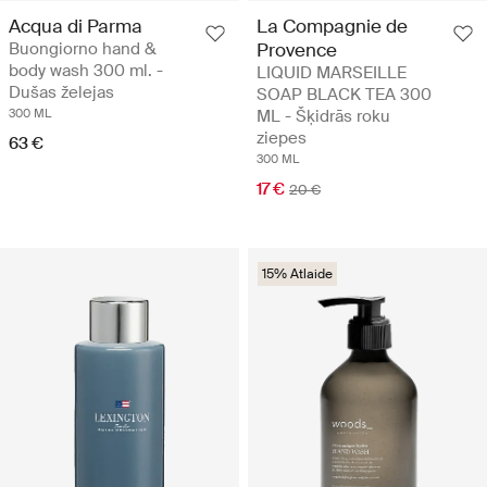
Acqua di Parma
La Compagnie de
Buongiorno hand &
Provence
body wash 300 ml. -
LIQUID MARSEILLE
Dušas želejas
SOAP BLACK TEA 300
300 ML
ML - Šķidrās roku
ziepes
63 €
300 ML
17 €
20 €
15% Atlaide