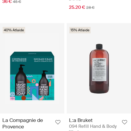
36 €
45 €
25.20 €
28 €
40% Atlaide
15% Atlaide
La Compagnie de
L:a Bruket
Provence
094 Refill Hand & Body