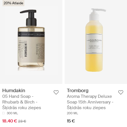
20% Atlaide
Humdakin
Tromborg
05 Hand Soap -
Aroma Therapy Deluxe
Rhubarb & Birch -
Soap 15th Anniversary -
Šķidrās roku ziepes
Šķidrās roku ziepes
300 ML
200 ML
18.40 €
15 €
23 €