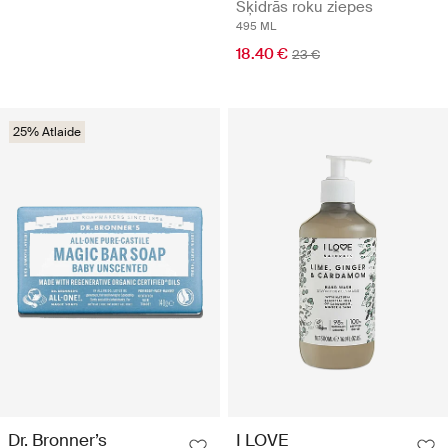
Šķidrās roku ziepes
495 ML
18.40 €
23 €
25% Atlaide
Dr. Bronner’s
I LOVE