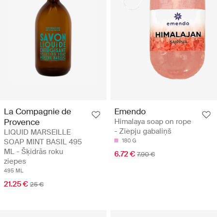
La Compagnie de
Emendo
Provence
Himalaya soap on rope
- Ziepju gabaliņš
LIQUID MARSEILLE
SOAP MINT BASIL 495
180 G
ML - Šķidrās roku
6.72 €
7.90 €
ziepes
495 ML
21.25 €
25 €