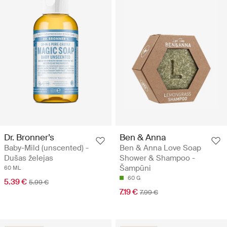
Dr. Bronner’s
Ben & Anna
Baby-Mild (unscented) -
Ben & Anna Love Soap
Dušas želejas
Shower & Shampoo -
Šampūni
60 ML
60 G
5.39 €
5.99 €
7.19 €
7.99 €