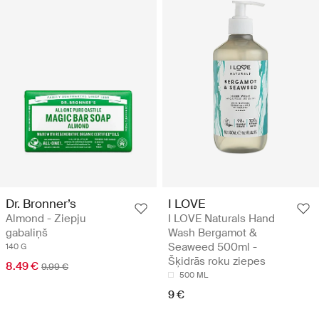
Dr. Bronner’s
I LOVE
Almond - Ziepju
I LOVE Naturals Hand
gabaliņš
Wash Bergamot &
Seaweed 500ml -
140 G
Šķidrās roku ziepes
8.49 €
9.99 €
500 ML
9 €