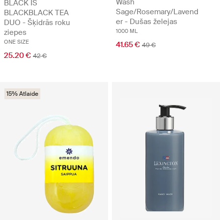
Wash
BLACK IS
Sage/Rosemary/Lavend
BLACKBLACK TEA
er - Dušas želejas
DUO - Šķidrās roku
ziepes
1000 ML
ONE SIZE
41.65 €
49 €
25.20 €
42 €
15% Atlaide