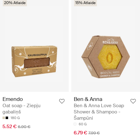
20% Atlaide
15% Atlaide
Emendo
Ben & Anna
Oat soap - Ziepju
Ben & Anna Love Soap
gabaliņš
Shower & Shampoo -
Šampūni
180 G
60 G
5.52 €
6.90 €
6.79 €
7.99 €