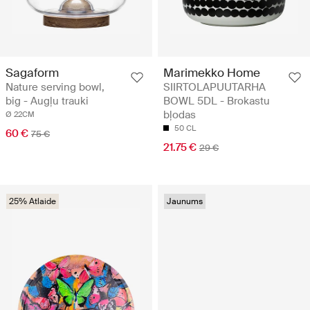
Sagaform
Marimekko Home
Nature serving bowl,
SIIRTOLAPUUTARHA
big - Augļu trauki
BOWL 5DL - Brokastu
bļodas
Ø 22CM
50 CL
60 €
75 €
21.75 €
29 €
25% Atlaide
Jaunums