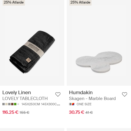
25% Atlaide
25% Atlaide
Lovely Linen
Humdakin
LOVELY TABLECLOTH
Skagen - Marble Board
145X250CM
145X300CM
145X380CM
ONE SIZE
116.25 €
30.75 €
155 €
41 €