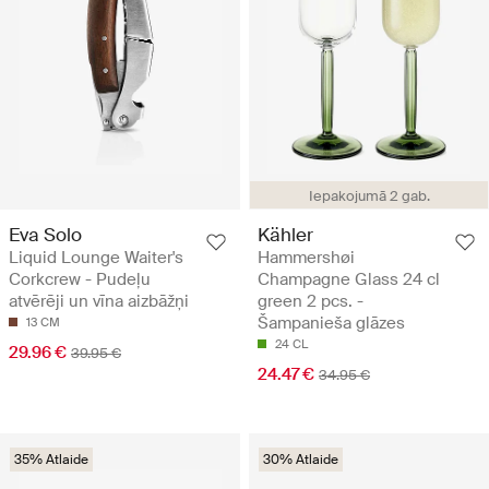
Iepakojumā 2 gab.
Eva Solo
Kähler
Liquid Lounge Waiter's
Hammershøi
Corkcrew - Pudeļu
Champagne Glass 24 cl
atvērēji un vīna aizbāžņi
green 2 pcs. -
Šampanieša glāzes
13 CM
24 CL
29.96 €
39.95 €
24.47 €
34.95 €
35% Atlaide
30% Atlaide