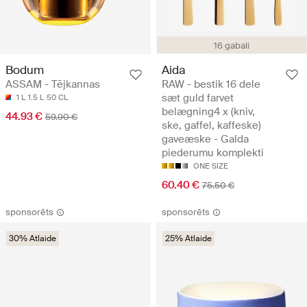
16 gabali
Bodum
Aida
ASSAM - Tējkannas
RAW - bestik 16 dele
sæt guld farvet
1 L
1.5 L
50 CL
belægning4 x (kniv,
44.93 €
59.90 €
ske, gaffel, kaffeske)
gaveæske - Galda
piederumu komplekti
ONE SIZE
60.40 €
75.50 €
sponsorēts
sponsorēts
30% Atlaide
25% Atlaide