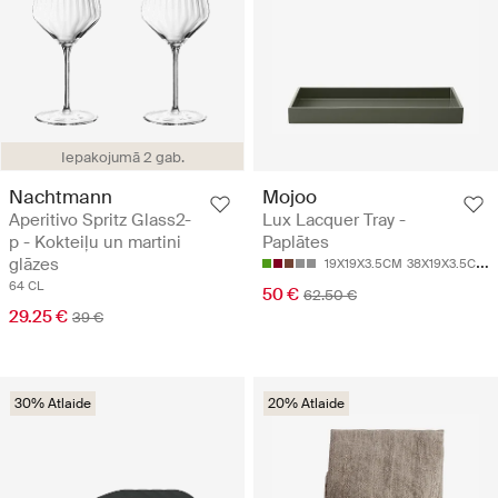
Iepakojumā 2 gab.
Nachtmann
Mojoo
Aperitivo Spritz Glass2-
Lux Lacquer Tray -
p - Kokteiļu un martini
Paplātes
glāzes
19X19X3.5CM
38X19X3.5CM
64 CL
50 €
62.50 €
29.25 €
39 €
30% Atlaide
20% Atlaide