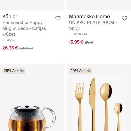
Kähler
Marimekko Home
Hammershøi Poppy
UNIKKO PLATE 20CM -
Mug w. deco - Kafijas
Šķīvji
krūzes
Ø 20 CM
33 CL
15.95 €
29 €
26.36 €
32.95 €
25% Atlaide
20% Atlaide