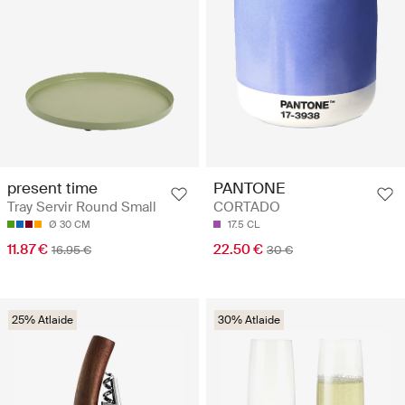
present time
PANTONE
Tray Servir Round Small
CORTADO
Ø 30 CM
17.5 CL
11.87 €
22.50 €
16.95 €
30 €
25% Atlaide
30% Atlaide