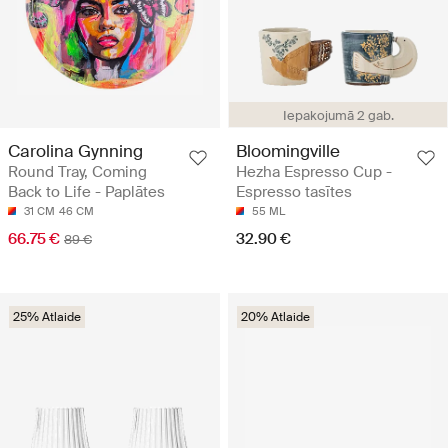
Iepakojumā 2 gab.
Carolina Gynning
Bloomingville
Round Tray, Coming
Hezha Espresso Cup -
Back to Life - Paplātes
Espresso tasītes
31 CM
46 CM
55 ML
66.75 €
32.90 €
89 €
25% Atlaide
20% Atlaide