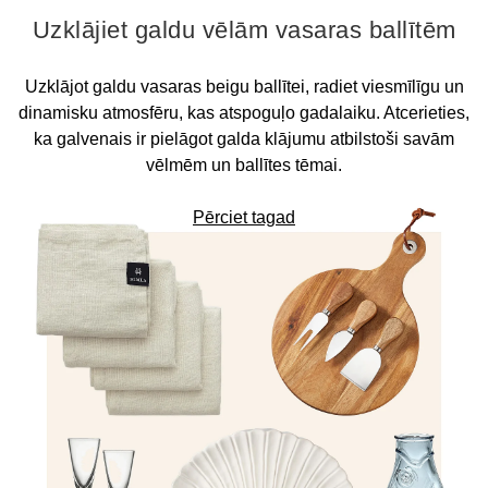
Uzklājiet galdu vēlām vasaras ballītēm
Uzklājot galdu vasaras beigu ballītei, radiet viesmīlīgu un
dinamisku atmosfēru, kas atspoguļo gadalaiku. Atcerieties,
ka galvenais ir pielāgot galda klājumu atbilstoši savām
vēlmēm un ballītes tēmai.
Pērciet tagad