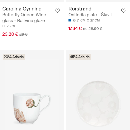
Carolina Gynning
Rörstrand
Butterfly Queen Wine
Ostindia plate - Šķīvji
glass - Baltvīna glāze
Ø 21 CM
Ø 27 CM
75 CL
17.34 €
no 28.90 €
23.20 €
29 €
20% Atlaide
45% Atlaide