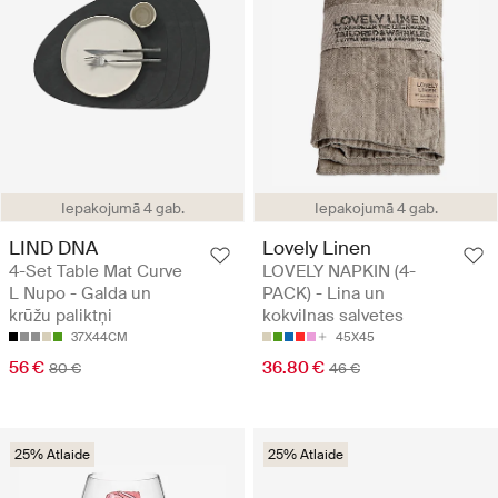
Iepakojumā 4 gab.
Iepakojumā 4 gab.
LIND DNA
Lovely Linen
4-Set Table Mat Curve
LOVELY NAPKIN (4-
L Nupo - Galda un
PACK) - Lina un
krūžu paliktņi
kokvilnas salvetes
37X44CM
45X45
56 €
36.80 €
80 €
46 €
25% Atlaide
25% Atlaide