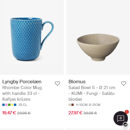
Lyngby Porcelæn
Blomus
Rhombe Color Mug
Salad Bowl S - Ø 21 cm
with handle 33 cl -
- KUMI - Fungi - Salātu
Kafijas krūzes
bļodas
33 CL
H 10CM
Ø 21CM
19.47 €
27.97 €
1
29.95 €
39.95 €
−