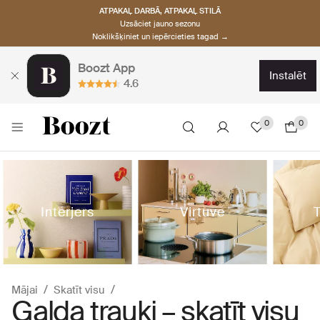
ATPAKAĻ DARBĀ, ATPAKAĻ STILĀ
Uzsāciet jauno sezonu
Noklikšķiniet un iepērcieties tagad →
Boozt App
instalēt
4.6
0
0
Interjers
Virtuve
T
Mājai
Skatīt visu
Galda trauki – skatīt visu