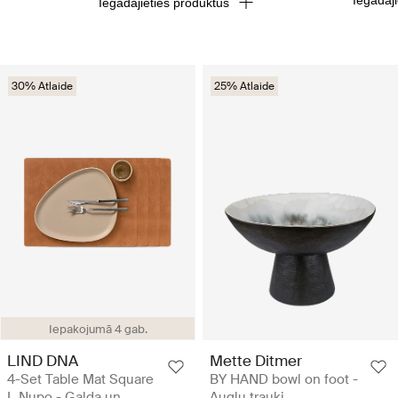
Iegādājieties produktus
30% Atlaide
25% Atlaide
Iepakojumā 4 gab.
LIND DNA
Mette Ditmer
4-Set Table Mat Square
BY HAND bowl on foot -
L Nupo - Galda un
Augļu trauki