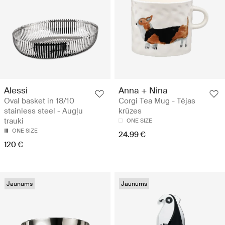
Alessi
Anna + Nina
Oval basket in 18/10
Corgi Tea Mug - Tējas
stainless steel - Augļu
krūzes
trauki
ONE SIZE
ONE SIZE
24.99 €
120 €
Jaunums
Jaunums