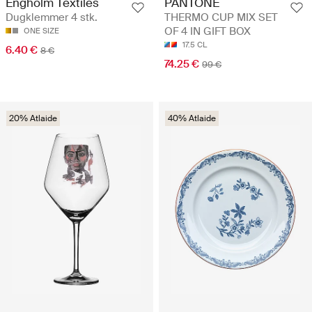
Engholm Textiles
PANTONE
Dugklemmer 4 stk.
THERMO CUP MIX SET
OF 4 IN GIFT BOX
ONE SIZE
17.5 CL
6.40 €
8 €
74.25 €
99 €
20% Atlaide
40% Atlaide