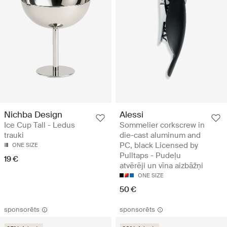
Nichba Design
Alessi
Ice Cup Tall - Ledus
Sommelier corkscrew in
trauki
die-cast aluminum and
PC, black Licensed by
ONE SIZE
Pulltaps - Pudeļu
19 €
atvērēji un vīna aizbāžņi
ONE SIZE
50 €
sponsorēts
sponsorēts