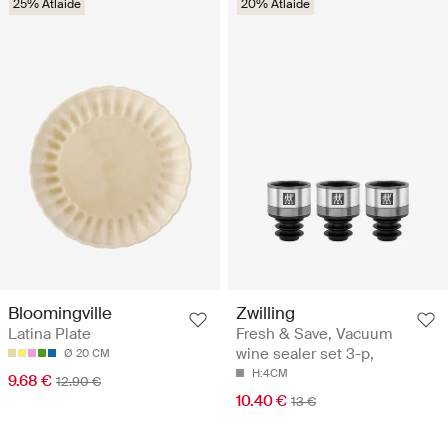
25% Atlaide
20% Atlaide
Bloomingville
Zwilling
Latina Plate
Fresh & Save, Vacuum
wine sealer set 3-p,
Ø 20 CM
H:4CM
9.68 €
12.90 €
10.40 €
13 €