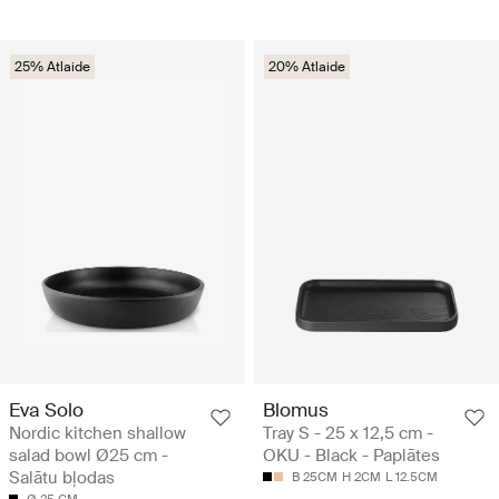
25% Atlaide
20% Atlaide
Eva Solo
Blomus
Nordic kitchen shallow
Tray S - 25 x 12,5 cm -
salad bowl Ø25 cm -
OKU - Black - Paplātes
Salātu bļodas
B 25CM
H 2CM
L 12.5CM