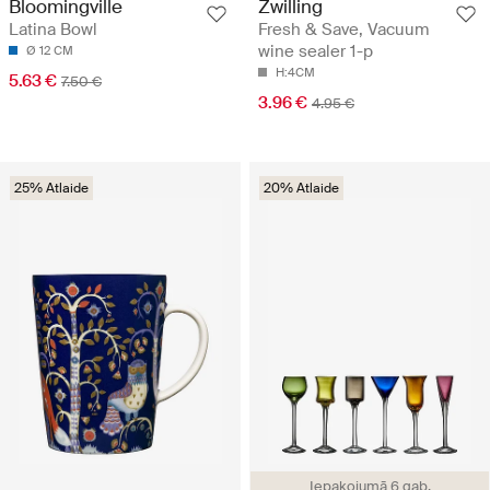
Bloomingville
Zwilling
Latina Bowl
Fresh & Save, Vacuum
wine sealer 1-p
Ø 12 CM
H:4CM
5.63 €
7.50 €
3.96 €
4.95 €
25% Atlaide
20% Atlaide
Iepakojumā 6 gab.