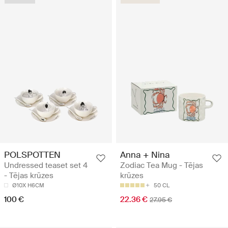
POLSPOTTEN
Anna + Nina
Undressed teaset set 4
Zodiac Tea Mug - Tējas
- Tējas krūzes
krūzes
Ø10X H6CM
50 CL
100 €
22.36 €
27.95 €