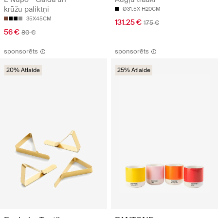
krūžu paliktņi
Ø31.5X H20CM
35X45CM
131.25 €
175 €
56 €
80 €
sponsorēts
sponsorēts
20% Atlaide
25% Atlaide