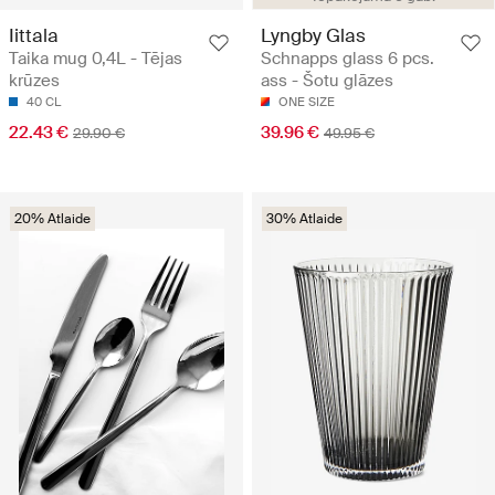
Iittala
Lyngby Glas
Taika mug 0,4L - Tējas
Schnapps glass 6 pcs.
krūzes
ass - Šotu glāzes
40 CL
ONE SIZE
22.43 €
39.96 €
29.90 €
49.95 €
20% Atlaide
30% Atlaide