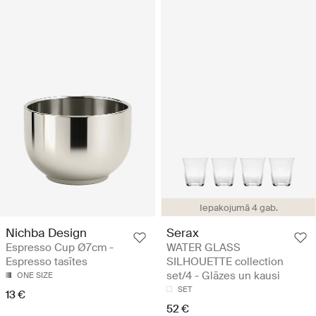
Iepakojumā 4 gab.
Nichba Design
Serax
Espresso Cup Ø7cm -
WATER GLASS
Espresso tasītes
SILHOUETTE collection
set/4 - Glāzes un kausi
ONE SIZE
SET
13 €
52 €