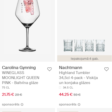
Iepakojumā 4 gab.
Carolina Gynning
Nachtmann
WINEGLASS
Highland Tumbler
MOONLIGHT QUEEN
34,5cl 4-pack - Viskija
PINK - Baltvīna glāze
un konjaka glāzes
75 CL
34.5 CL
21.75 €
44.25 €
29 €
59 €
sponsorēts
sponsorēts