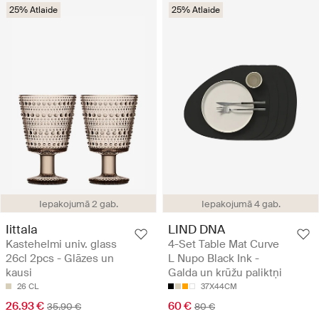
25% Atlaide
25% Atlaide
Iepakojumā 2 gab.
Iepakojumā 4 gab.
Iittala
LIND DNA
Kastehelmi univ. glass
4-Set Table Mat Curve
26cl 2pcs - Glāzes un
L Nupo Black Ink -
kausi
Galda un krūžu paliktņi
26 CL
37X44CM
26.93 €
60 €
35.90 €
80 €