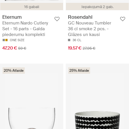
16 gabali
Iepakojumā 2 gab.
Eternum
Rosendahl
Eternum Nardo Cutlery
GC Nouveau Tumbler
Set - 16 parts - Galda
36 cl smoke 2 pcs. -
piederumu komplekti
Glāzes un kausi
ONE SIZE
36 CL
47.20 €
19.57 €
59 €
27.95 €
20% Atlaide
25% Atlaide