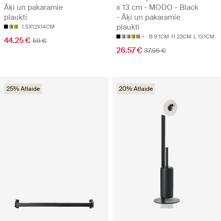
Āķi un pakaramie
x 13 cm - MODO - Black
plaukti
- Āķi un pakaramie
plaukti
1.5X12X14CM
B 9.1CM
H 23CM
L 13.1CM
44.25 €
59 €
26.57 €
37.95 €
25% Atlaide
20% Atlaide