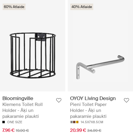
60% Atlaide
40% Atlaide
Bloomingville
OYOY Living Design
Klemens Toilet Roll
Pieni Toilet Paper
Holder - Āķi un
Holder - Āķi un
pakaramie plaukti
pakaramie plaukti
ONE SIZE
14.5X7X8.5CM
7.96 €
20.99 €
19.90 €
34.99 €