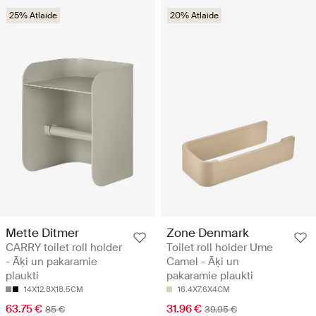
25% Atlaide
20% Atlaide
Mette Ditmer
Zone Denmark
CARRY toilet roll holder
Toilet roll holder Ume
- Āķi un pakaramie
Camel - Āķi un
plaukti
pakaramie plaukti
14X12.8X18.5CM
16.4X7.6X4CM
63.75 €
31.96 €
85 €
39.95 €