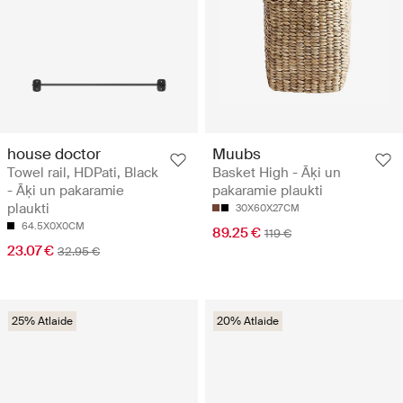
house doctor
Muubs
Towel rail, HDPati, Black
Basket High - Āķi un
- Āķi un pakaramie
pakaramie plaukti
plaukti
30X60X27CM
64.5X0X0CM
89.25 €
119 €
23.07 €
32.95 €
25% Atlaide
20% Atlaide