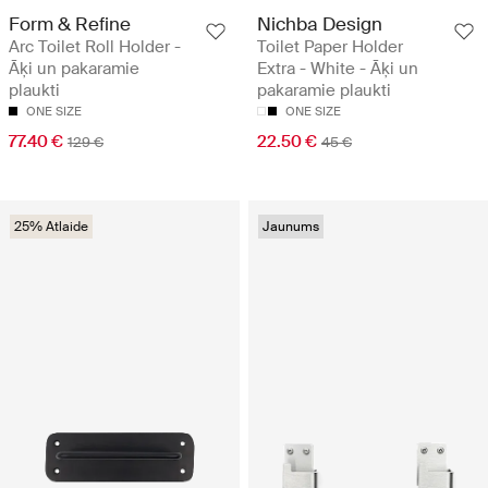
Form & Refine
Nichba Design
Arc Toilet Roll Holder -
Toilet Paper Holder
Āķi un pakaramie
Extra - White - Āķi un
plaukti
pakaramie plaukti
ONE SIZE
ONE SIZE
77.40 €
22.50 €
129 €
45 €
25% Atlaide
Jaunums