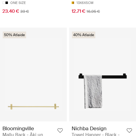
ONE SIZE
13X6X5CM
23.40 €
12.71 €
39 €
16.95 €
50% Atlaide
40% Atlaide
Bloomingville
Nichba Design
Mallu Rack - Āķi un
Towel Hanger - Black -