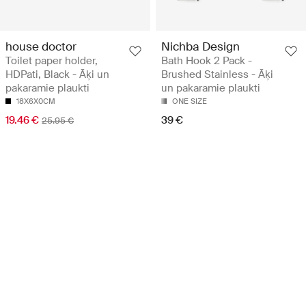
house doctor
Nichba Design
Toilet paper holder,
Bath Hook 2 Pack -
HDPati, Black - Āķi un
Brushed Stainless - Āķi
pakaramie plaukti
un pakaramie plaukti
18X6X0CM
ONE SIZE
19.46 €
39 €
25.95 €