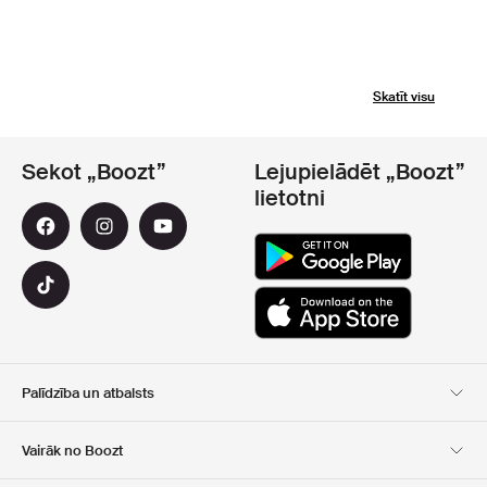
Skatīt visu
Sekot „Boozt”
Lejupielādēt „Boozt”
lietotni
Palīdzība un atbalsts
Klientu apkalpošana
Piegāde
Vairāk no Boozt
Atgriešana
Maksājums