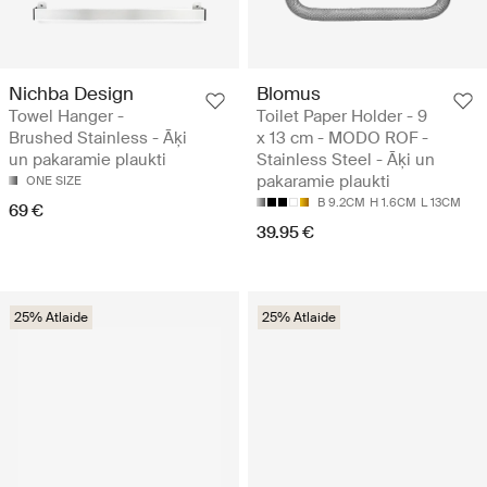
Nichba Design
Blomus
Towel Hanger -
Toilet Paper Holder - 9
Brushed Stainless - Āķi
x 13 cm - MODO ROF -
un pakaramie plaukti
Stainless Steel - Āķi un
pakaramie plaukti
ONE SIZE
B 9.2CM
H 1.6CM
L 13CM
69 €
39.95 €
25% Atlaide
25% Atlaide