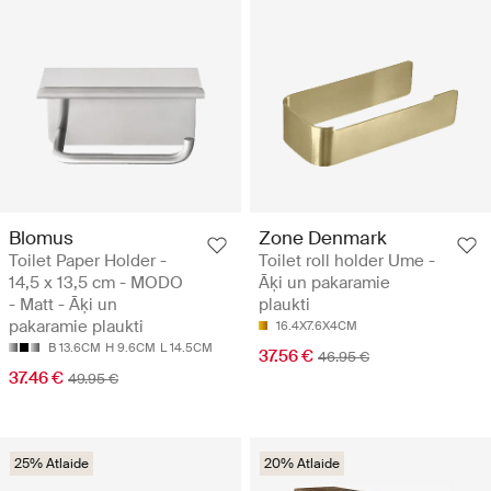
Blomus
Zone Denmark
Toilet Paper Holder -
Toilet roll holder Ume -
14,5 x 13,5 cm - MODO
Āķi un pakaramie
- Matt - Āķi un
plaukti
pakaramie plaukti
16.4X7.6X4CM
B 13.6CM
H 9.6CM
L 14.5CM
37.56 €
46.95 €
37.46 €
49.95 €
25% Atlaide
20% Atlaide