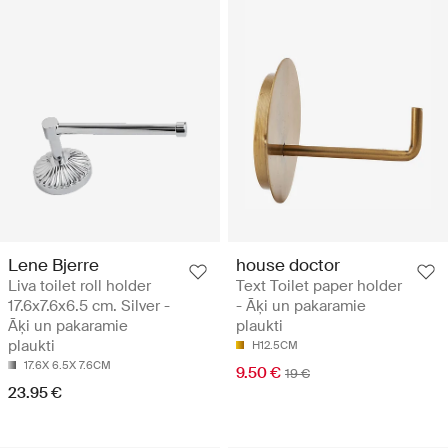
Lene Bjerre
house doctor
Liva toilet roll holder
Text Toilet paper holder
17.6x7.6x6.5 cm. Silver -
- Āķi un pakaramie
Āķi un pakaramie
plaukti
plaukti
H12.5CM
17.6X 6.5X 7.6CM
9.50 €
19 €
23.95 €