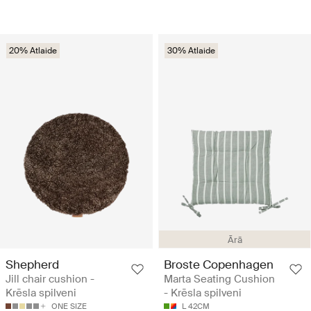
20% Atlaide
30% Atlaide
Ārā
Shepherd
Broste Copenhagen
Jill chair cushion -
Marta Seating Cushion
Krēsla spilveni
- Krēsla spilveni
ONE SIZE
L 42CM