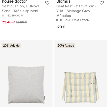
house doctor
Blomus
Seat cushion, HDNova,
Seat Rest - 111 x 75 cm -
Sand - Krēsla spilveni
YUA - Melange Grey -
Mēbeles
45X 45X 6CM
B 111CM
H 2CM
L 75CM
22.46 €
29.95 €
129 €
20% Atlaide
20% Atlaide