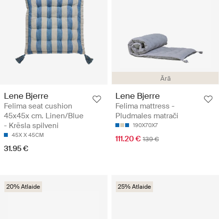
Ārā
Lene Bjerre
Lene Bjerre
Felima seat cushion
Felima mattress -
45x45x cm. Linen/Blue
Pludmales matrači
- Krēsla spilveni
190X70X7
45X X 45CM
111.20 €
139 €
31.95 €
20% Atlaide
25% Atlaide