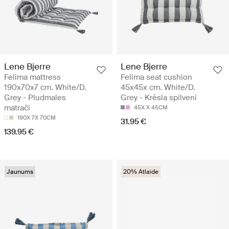
Lene Bjerre
Lene Bjerre
Felima mattress
Felima seat cushion
190x70x7 cm. White/D.
45x45x cm. White/D.
Grey - Pludmales
Grey - Krēsla spilveni
matrači
45X X 45CM
190X 7X 70CM
31.95 €
139.95 €
Jaunums
20% Atlaide