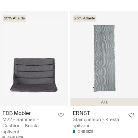
25% Atlaide
25% Atlaide
Ārā
FDB Møbler
ERNST
M22 - Sammen -
Stair cushion - Krēsla
Cushion - Krēsla
spilveni
spilveni
ONE SIZE
ONE SIZE