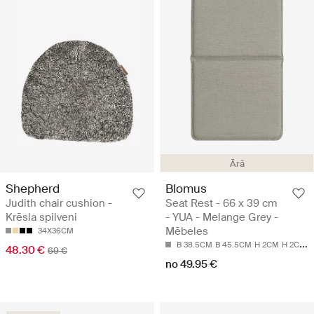
Ārā
Shepherd
Blomus
Judith chair cushion -
Seat Rest - 66 x 39 cm
Krēsla spilveni
- YUA - Melange Grey -
Mēbeles
34X36CM
B 38.5CM
B 45.5CM
H 2CM
H 2CM
L
48.30 €
69 €
no 49.95 €