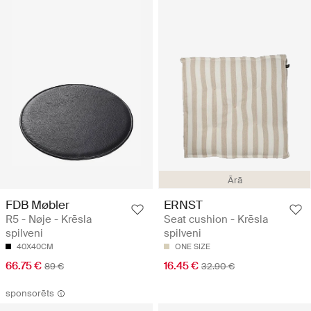
Ārā
FDB Møbler
ERNST
R5 - Nøje - Krēsla
Seat cushion - Krēsla
spilveni
spilveni
40X40CM
ONE SIZE
66.75 €
16.45 €
89 €
32.90 €
sponsorēts