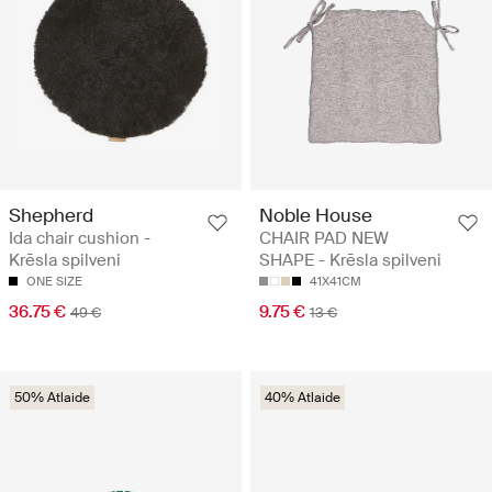
Shepherd
Noble House
Ida chair cushion -
CHAIR PAD NEW
Krēsla spilveni
SHAPE - Krēsla spilveni
ONE SIZE
41X41CM
36.75 €
9.75 €
49 €
13 €
50% Atlaide
40% Atlaide