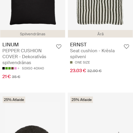
Spilvendrānas
Ārā
LINUM
ERNST
PEPPER CUSHION
Seat cushion - Krēsla
COVER - Dekoratīvās
spilveni
spilvendrānas
ONE SIZE
50X50
40X40
23.03 €
32.90 €
21 €
35 €
25% Atlaide
25% Atlaide