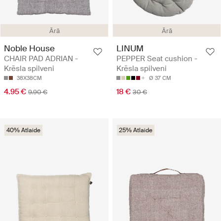
Ārā
Ārā
Noble House
LINUM
CHAIR PAD ADRIAN -
PEPPER Seat cushion -
Krēsla spilveni
Krēsla spilveni
38X38CM
Ø 37 CM
4.95 €
18 €
9.90 €
30 €
40% Atlaide
25% Atlaide