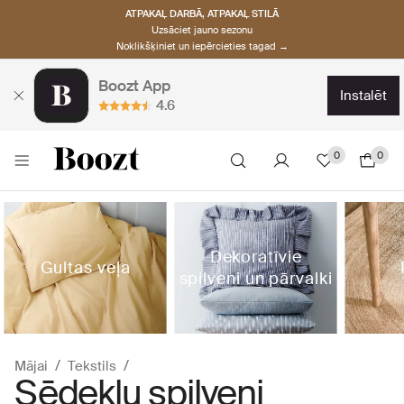
ATPAKAĻ DARBĀ, ATPAKAĻ STILĀ
Uzsāciet jauno sezonu
Noklikšķiniet un iepērcieties tagad →
Boozt App
instalēt
4.6
0
0
Dekoratīvie
Gultas veļa
spilveni un pārvalki
Mājai
Tekstils
Sēdekļu spilveni