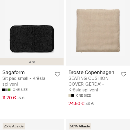
Ārā
Sagaform
Broste Copenhagen
Sit pad small - Krēsla
SEATING CUSHION
spilveni
COVER 'GERDA' -
Krēsla spilveni
ONE SIZE
ONE SIZE
11.20 €
16 €
24.50 €
49 €
25% Atlaide
50% Atlaide