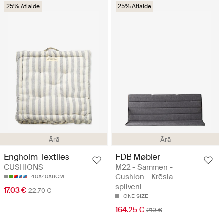
25% Atlaide
25% Atlaide
Ārā
Ārā
FDB Møbler
Engholm Textiles
M22 - Sammen -
CUSHIONS
Cushion - Krēsla
40X40X8CM
spilveni
17.03 €
22.70 €
ONE SIZE
164.25 €
219 €