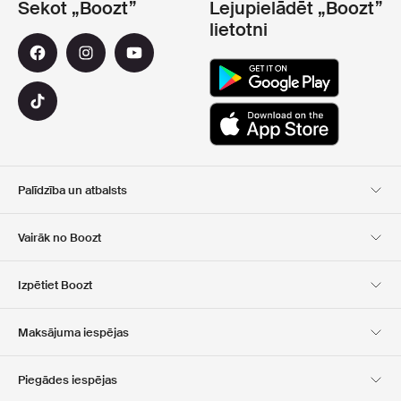
Sekot „Boozt”
Lejupielādēt „Boozt”
lietotni
Palīdzība un atbalsts
Klientu apkalpošana
Piegāde
Vairāk no Boozt
Atgriešana
Maksājums
Par Mums
Oficiālā kupona lapa
Izpētiet Boozt
Dāvanu kartes
Mūsu lietotnes
Karjera
Kompānijas informācija
Club Boozt
Maksājuma iespējas
Investoru attiecības
Atbildība
Preses un balvas
Boozt Outlet
Piegādes iespējas