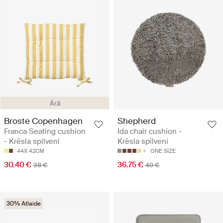
Ārā
Broste Copenhagen
Shepherd
Franca Seating cushion
Ida chair cushion -
- Krēsla spilveni
Krēsla spilveni
44X 42CM
ONE SIZE
30.40 €
36.75 €
38 €
49 €
30% Atlaide