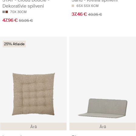
STAY - Cloud Bouclé -
Sand - Krēsla spilveni
Dekoratīvie spilveni
65X 55X 6CM
70X 30CM
37.46 €
49.95 €
47.96 €
59.95 €
25% Atlaide
Ārā
Ārā