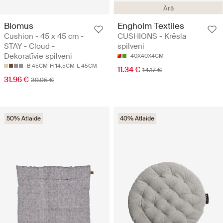
Ārā
Blomus
Engholm Textiles
Cushion - 45 x 45 cm -
CUSHIONS - Krēsla
STAY - Cloud -
spilveni
Dekoratīvie spilveni
40X40X4CM
B 45CM
H 14.5CM
L 45CM
11.34 €
14.17 €
31.96 €
39.95 €
50% Atlaide
40% Atlaide