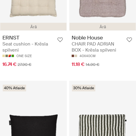
Ārā
Ārā
ERNST
Noble House
Seat cushion - Krēsla
CHAIR PAD ADRIAN
spilveni
BOX - Krēsla spilveni
ONE SIZE
40X40CM
16.74 €
11.18 €
27.90 €
14.90 €
40% Atlaide
30% Atlaide