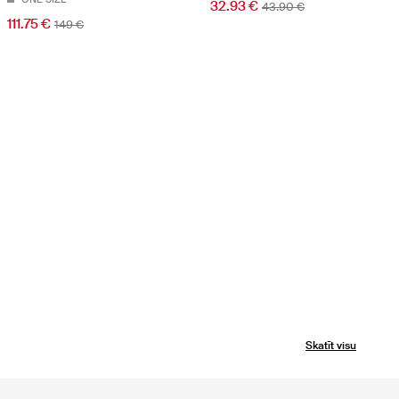
32.93 €
43.90 €
111.75 €
149 €
Skatīt visu