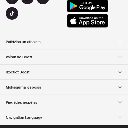
Palīdzība un atbalsts
Klientu apkalpošana
Piegāde
Vairāk no Boozt
Atgriešana
Maksājums
Par Mums
Oficiālā kupona lapa
Izpētiet Boozt
Dāvanu kartes
Mūsu lietotnes
Karjera
Kompānijas informācija
Club Boozt
Maksājuma iespējas
Investoru attiecības
Atbildība
Preses un balvas
Boozt Outlet
Piegādes iespējas
Navigation Language
Latvian
English