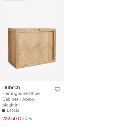
Hübsch
Herringbone Shoe
Cabinet - Apavu
plauktiņi
L:50CM
232.50 €
310 €