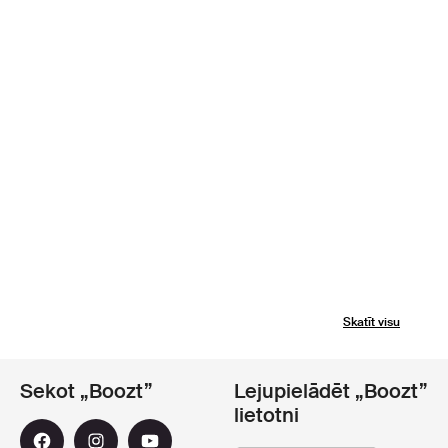
Skatīt visu
Sekot „Boozt”
Lejupielādēt „Boozt”
lietotni