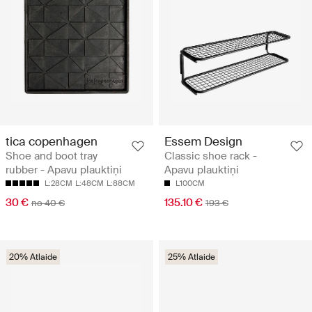
tica copenhagen
Essem Design
Shoe and boot tray
Classic shoe rack -
rubber - Apavu plauktiņi
Apavu plauktiņi
L:28CM
L:48CM
L:88CM
L100CM
30 €
135.10 €
no 40 €
193 €
20% Atlaide
25% Atlaide