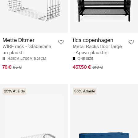
Mette Ditmer
tica copenhagen
WIRE rack - Glabāšana
Metal Racks floor large
un plaukti
- Apavu plauktiņi
H:31CM L:70CM B:26CM
ONE SIZE
76 €
457.50 €
95 €
610 €
25% Atlaide
35% Atlaide