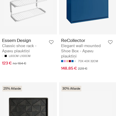
Essem Design
ReCollector
Classic shoe rack -
Elegant wall-mounted
Apavu plauktiņi
Shoe Box - Apavu
plauktiņi
L60CM
L100CM
70X 40X 32CM
123 €
no 164 €
148.85 €
229 €
25% Atlaide
30% Atlaide