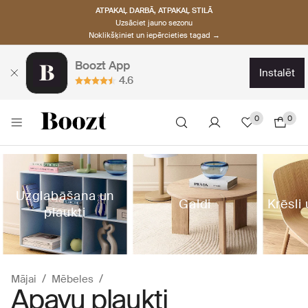
ATPAKAĻ DARBĀ, ATPAKAĻ STILĀ
Uzsāciet jauno sezonu
Noklikšķiniet un iepērcieties tagad →
Boozt App
instalēt
4.6
0
0
Uzglabāšana un
Galdi
Krēsli
plaukti
Mājai
Mēbeles
Apavu plaukti