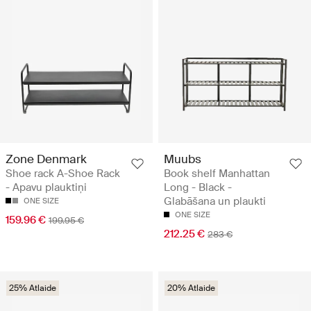
Zone Denmark
Muubs
Shoe rack A-Shoe Rack
Book shelf Manhattan
- Apavu plauktiņi
Long - Black -
Glabāšana un plaukti
ONE SIZE
ONE SIZE
159.96 €
199.95 €
212.25 €
283 €
25% Atlaide
20% Atlaide