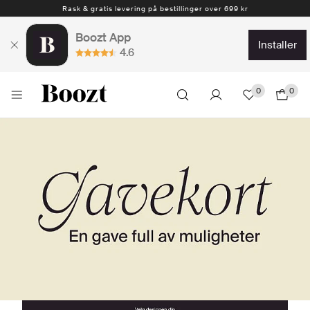
Rask & gratis levering på bestillinger over 699 kr
Boozt App
installer
4.6
0
0