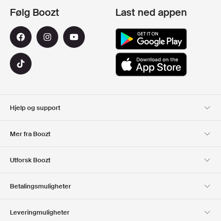
Følg Boozt
Last ned appen
Hjelp og support
Kundeservice
Levering
Mer fra Boozt
Returer
Betaling
Om Oss
Offisiell Boozt rabattkode
Utforsk Boozt
Gavekort
Våre apper
Karriere
Firmainformasjon
Club Boozt
Betalingsmuligheter
Investor relations
Ansvar
Presse og utmerkelser
Boozt Outlet
Leveringmuligheter