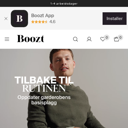
Gratis retur innen 30 dager - Forhåndsbetalt returetikett
1-4 arbeidsdager
Boozt App
installer
4.6
0
0