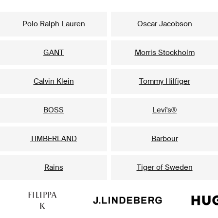
Våre mest populære merker til ham
Polo Ralph Lauren
Oscar Jacobson
GANT
Morris Stockholm
Calvin Klein
Tommy Hilfiger
BOSS
Levi's®
TIMBERLAND
Barbour
Rains
Tiger of Sweden