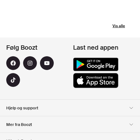
Vis alle
Følg Boozt
Last ned appen
Hjelp og support
Kundeservice
Levering
Mer fra Boozt
Returer
Betaling
Om Oss
Offisiell Boozt rabattkode