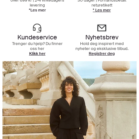
over 699 kr | 2-4 virkedagers
30 dager | Forhåndsbetalt
levering
returetikett
*Les mer
* Les mer
Kundeservice
Nyhetsbrev
Trenger du hjelp? Du finner
Hold deg inspirert med
oss her
nyheter og eksklusive tilbud.
Klikk her
Registrer deg