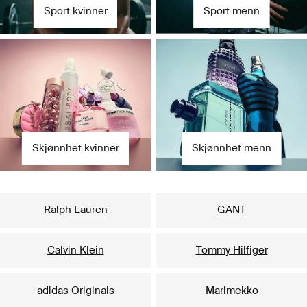
Sport kvinner
Sport menn
Skjønnhet kvinner
Skjønnhet menn
Våre mest populære merker til henne
Ralph Lauren
GANT
Calvin Klein
Tommy Hilfiger
adidas Originals
Marimekko