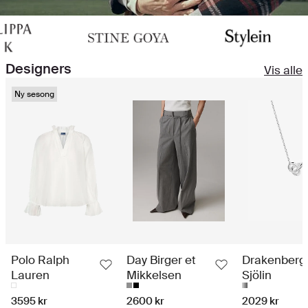
Designers
Vis alle
Ny sesong
Polo Ralph
Day Birger et
Drakenberg
Lauren
Mikkelsen
Sjölin
3595 kr
2600 kr
2029 kr