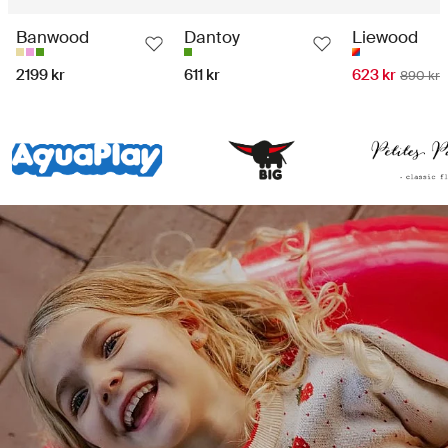
Banwood
Dantoy
Liewood
2199 kr
611 kr
623 kr
890 kr