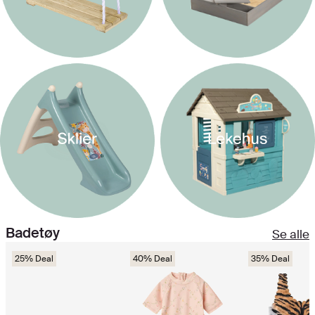
Badetøy
Se alle
25% Deal
40% Deal
35% Deal