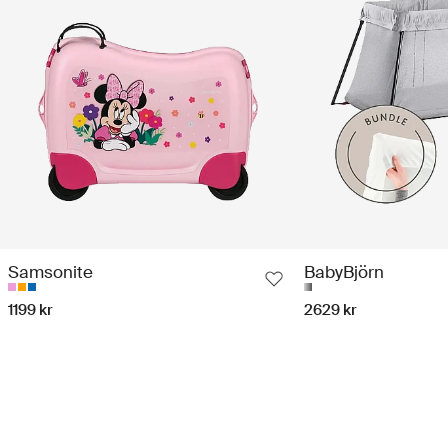
Samsonite
BabyBjörn
1199 kr
2629 kr