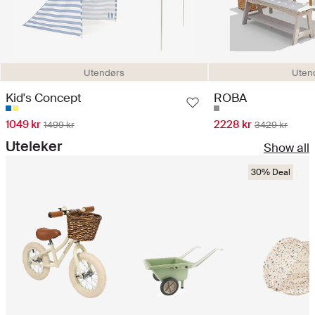
Utendørs
Uten
Kid's Concept
ROBA
1049 kr
2228 kr
1499 kr
3429 kr
Uteleker
Show all
30% Deal