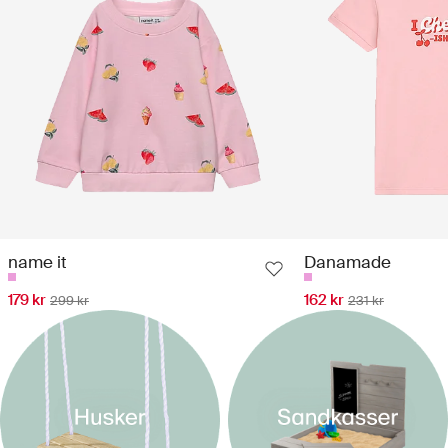
name it
Danamade
179 kr
162 kr
299 kr
231 kr