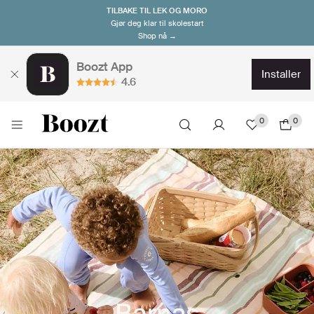
TILBAKE TIL LEK OG MORO
Gjør deg klar til skolestart
Shop nå →
Boozt App
installer
4.6
0
0