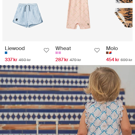
Liewood
Wheat
Molo
337 kr
287 kr
454 kr
450 kr
479 kr
699 kr