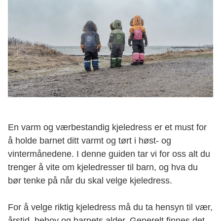
En varm og værbestandig kjeledress er et must for
å holde barnet ditt varmt og tørt i høst- og
vintermånedene. I denne guiden tar vi for oss alt du
trenger å vite om kjeledresser til barn, og hva du
bør tenke på når du skal velge kjeledress.
For å velge riktig kjeledress må du ta hensyn til vær,
årstid, behov og barnets alder. Generelt finnes det