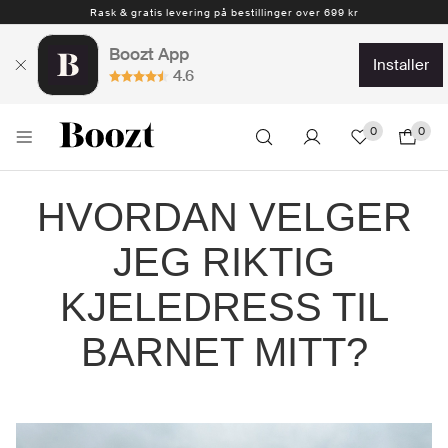
Rask & gratis levering på bestillinger over 699 kr
Boozt App
installer
4.6
0
0
HVORDAN VELGER
JEG RIKTIG
KJELEDRESS TIL
BARNET MITT?