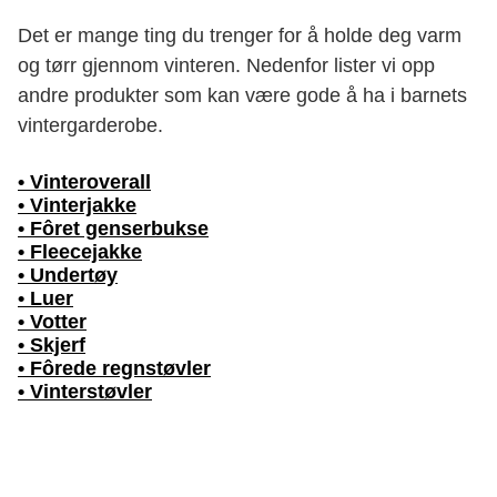
Det er mange ting du trenger for å holde deg varm
og tørr gjennom vinteren. Nedenfor lister vi opp
andre produkter som kan være gode å ha i barnets
vintergarderobe.
•
Vinteroverall
•
Vinterjakke
•
Fôret genserbukse
•
Fleecejakke
•
Undertøy
•
Luer
•
Votter
•
Skjerf
•
Fôrede regnstøvler
•
Vinterstøvler