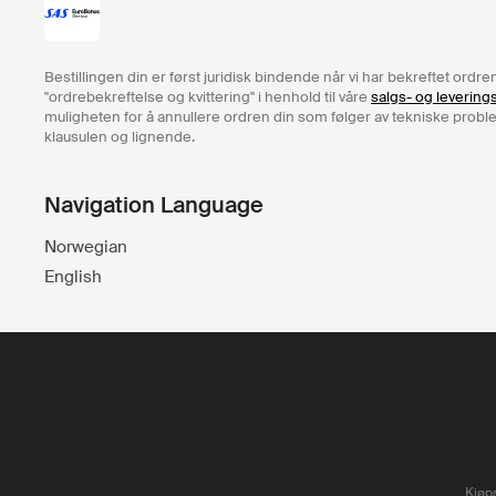
Bestillingen din er først juridisk bindende når vi har bekreftet ord
"ordrebekreftelse og kvittering" i henhold til våre
salgs- og levering
muligheten for å annullere ordren din som følger av tekniske problem
klausulen og lignende.
Navigation Language
Norwegian
English
Kjøps