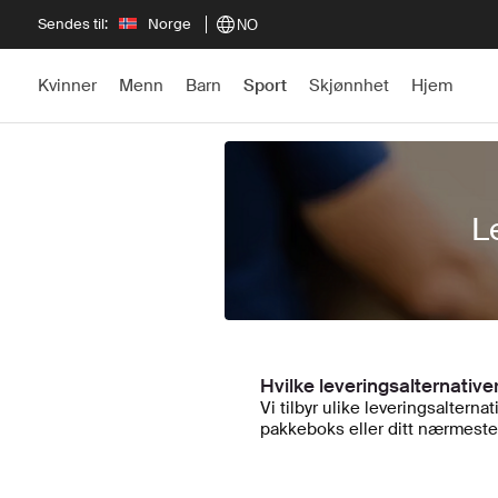
Sendes til:
Norge
NO
Kvinner
Menn
Barn
Sport
Skjønnhet
Hjem
L
← Tilbake
Hvilke leveringsalternativer
Vi tilbyr ulike leveringsalter
pakkeboks eller ditt nærmeste