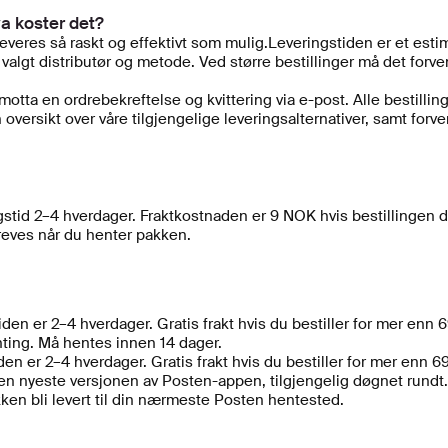
va koster det?
 leveres så raskt og effektivt som mulig.Leveringstiden er et esti
 valgt distributør og metode. Ved større bestillinger må det forv
motta en ordrebekreftelse og kvittering via e-post. Alle bestilling
oversikt over våre tilgjengelige leveringsalternativer, samt forven
ngstid 2–4 hverdager. Fraktkostnaden er 9 NOK hvis bestillingen d
reves når du henter pakken.
tiden er 2–4 hverdager. Gratis frakt hvis du bestiller for mer en
enting. Må hentes innen 14 dager.
den er 2–4 hverdager. Gratis frakt hvis du bestiller for mer enn
n nyeste versjonen av Posten-appen, tilgjengelig døgnet rundt. 
pakken bli levert til din nærmeste Posten hentested.