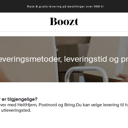
Rask & gratis levering på bestillinger over 699 kr
everingsmetoder, leveringstid og pr
 er tilgjengelige?
nativer med HeltHjem, Postnord og Bring.Du kan velge levering ti
 utleveringsted.