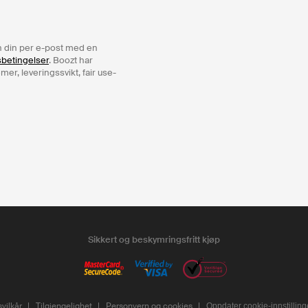
ren din per e-post med en
sbetingelser
. Boozt har
er, leveringssvikt, fair use-
Sikkert og beskymringsfritt kjøp
vilkår
Tilgjengelighet
Personvern og cookies
Oppdater cookie-innstilling