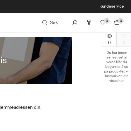
Kundeservice
0
0
Søk
0
0
Du har ingen
senest sette
is
varer. Når du
begynner å se
på produkter, vil
historikken din
vises her.
l hjemmeadressen din,