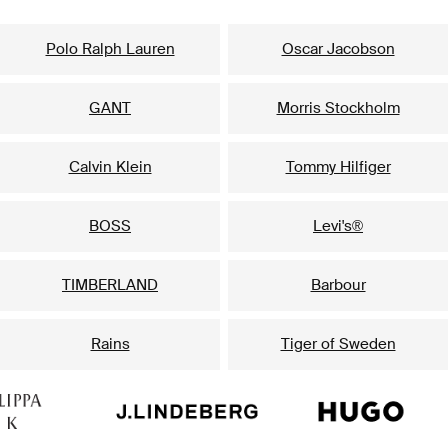
Unsere beliebtesten Marken für Herren
Polo Ralph Lauren
Oscar Jacobson
GANT
Morris Stockholm
Calvin Klein
Tommy Hilfiger
BOSS
Levi's®
TIMBERLAND
Barbour
Rains
Tiger of Sweden