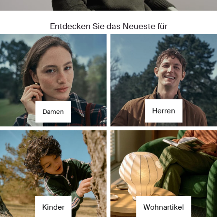
Entdecken Sie das Neueste für
Für sie
Für ihn
Herren
Damen
Kinder
Wohnartikel