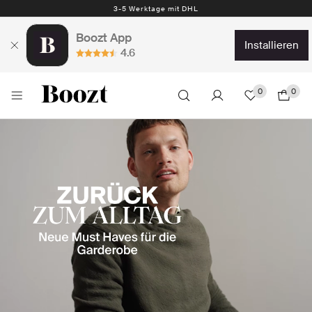
Kostenlose Rückgabe 30 Tage
Boozt App
installieren
4.6
0
0