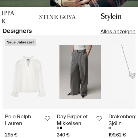
Designers
Alles anzeigen
Neue Jahreszeit
Polo Ralph
Day Birger et
Drakenberg
Lauren
Mikkelsen
Sjölin
295 €
240 €
199.62 €