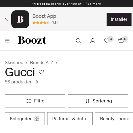
Fri fragt på ordrer over 499 kr* -
Hurtig levering 1-2 hverdage* -
*Se mere
*Se mere
Boozt App
installer
4.6
0
0
Skønhed
Brands A-Z
Gucci
56 produkter
filtre
sortering
kategorier
parfumer & dufte
beauty - herre