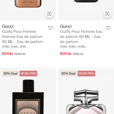
Gucci
Gucci
Guilty Pour Femme
Guilty Pour Homme Eau
Intense Eau de parfum
de parfum 90 ML - Eau
90 ML - Eau de parfum
de parfum
50ML
90ML
26ML
50ML
90ML
150ML
924 kr
805 kr
1540 kr
1150 kr
30% Deal
WOW PRIS
30% Deal
WOW PRIS