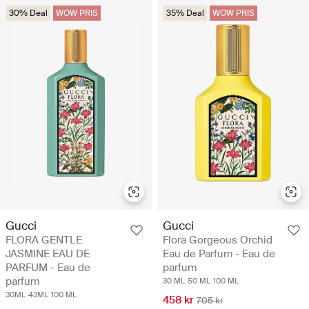
30% Deal
WOW PRIS
35% Deal
WOW PRIS
Gucci
Gucci
FLORA GENTLE
Flora Gorgeous Orchid
JASMINE EAU DE
Eau de Parfum - Eau de
PARFUM - Eau de
parfum
parfum
30 ML
50 ML
100 ML
30ML
43ML
100 ML
458 kr
705 kr