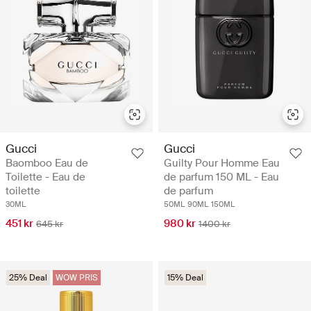
Gucci
Gucci
Baomboo Eau de
Guilty Pour Homme Eau
Toilette - Eau de
de parfum 150 ML - Eau
toilette
de parfum
30ML
50ML
90ML
150ML
451 kr
980 kr
645 kr
1400 kr
25% Deal
WOW PRIS
15% Deal