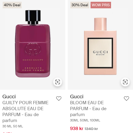
40% Deal
30% Deal
WOW PRIS
Gucci
Gucci
GUILTY POUR FEMME
BLOOM EAU DE
ABSOLUTE EAU DE
PARFUM - Eau de
PARFUM - Eau de
parfum
parfum
30ML
50ML
100ML
30 ML
50 ML
938 kr
1340 kr