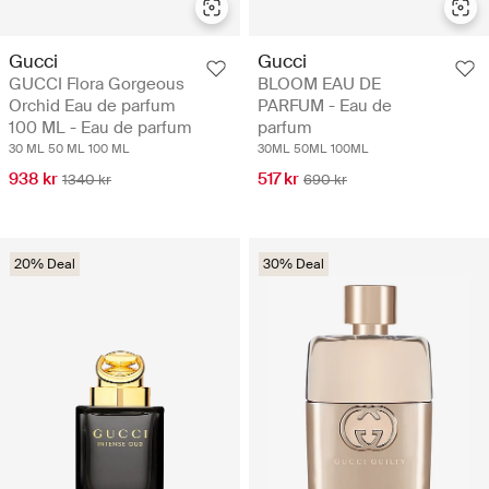
Gucci
Gucci
GUCCI Flora Gorgeous
BLOOM EAU DE
Orchid Eau de parfum
PARFUM - Eau de
100 ML - Eau de parfum
parfum
30 ML
50 ML
100 ML
30ML
50ML
100ML
938 kr
517 kr
1340 kr
690 kr
20% Deal
30% Deal