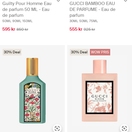
Guilty Pour Homme Eau
GUCCI BAMBOO EAU
de parfum 50 ML - Eau
DE PARFUME - Eau de
de parfum
parfum
50ML
90ML
150ML
30ML
50ML
75ML
595 kr
555 kr
850 kr
925 kr
30% Deal
30% Deal
WOW PRIS