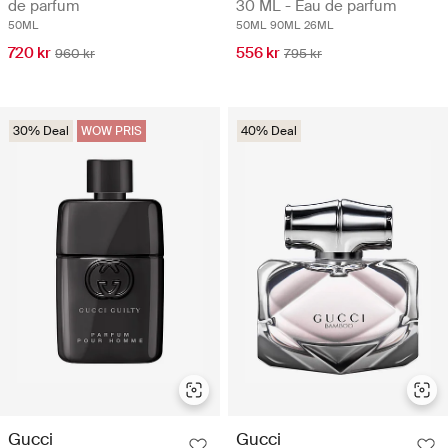
de parfum
30 ML - Eau de parfum
50ML
50ML
90ML
26ML
720 kr
556 kr
960 kr
795 kr
30% Deal
WOW PRIS
40% Deal
Gucci
Gucci