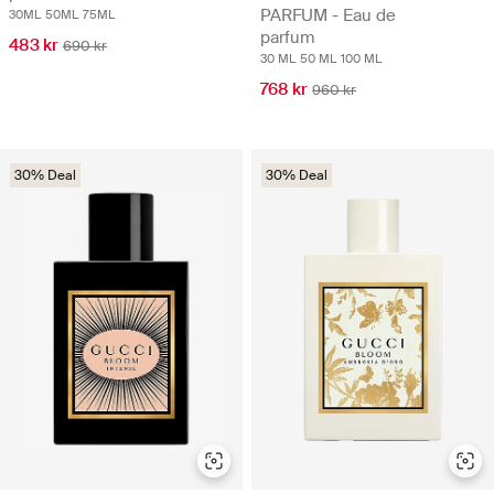
PARFUM - Eau de
30ML
50ML
75ML
parfum
483 kr
690 kr
30 ML
50 ML
100 ML
768 kr
960 kr
30% Deal
30% Deal