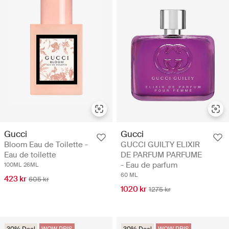
Gucci
Gucci
Bloom Eau de Toilette -
GUCCI GUILTY ELIXIR
Eau de toilette
DE PARFUM PARFUME
- Eau de parfum
100ML
26ML
60 ML
423 kr
605 kr
1020 kr
1275 kr
30% Deal
WOW PRIS
30% Deal
WOW PRIS