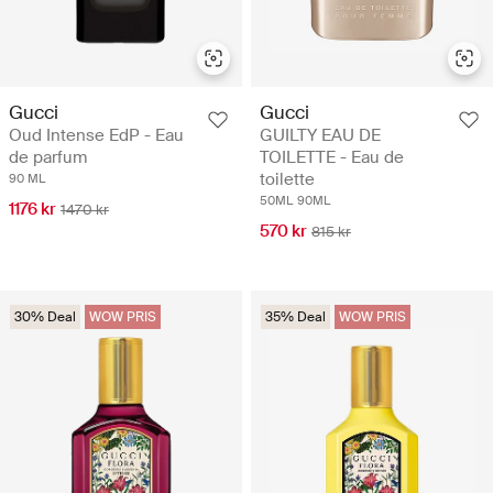
Gucci
Gucci
Oud Intense EdP - Eau
GUILTY EAU DE
de parfum
TOILETTE - Eau de
toilette
90 ML
50ML
90ML
1176 kr
1470 kr
570 kr
815 kr
30% Deal
WOW PRIS
35% Deal
WOW PRIS