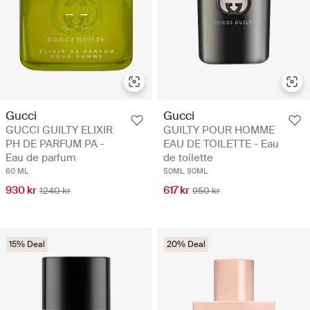
Gucci
Gucci
GUCCI GUILTY ELIXIR
GUILTY POUR HOMME
PH DE PARFUM PA -
EAU DE TOILETTE - Eau
Eau de parfum
de toilette
60 ML
50ML
90ML
930 kr
617 kr
1240 kr
950 kr
15% Deal
20% Deal