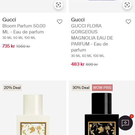
Gucci
Gucci
Bloom Parfum 50.00
GUCCI FLORA
ML - Eau de parfum
GORGEOUS
MAGNOLIA EAU DE
30 ML
50 ML
100 ML
PARFUM - Eau de
735 kr
1050 kr
parfum
30 ML
50 ML
100 ML
483 kr
690 kr
20% Deal
30% Deal
WOW PRIS
1