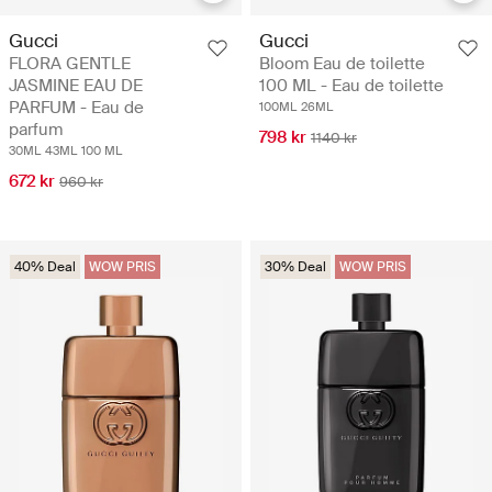
Gucci
Gucci
FLORA GENTLE
Bloom Eau de toilette
JASMINE EAU DE
100 ML - Eau de toilette
PARFUM - Eau de
100ML
26ML
parfum
798 kr
1140 kr
30ML
43ML
100 ML
672 kr
960 kr
40% Deal
WOW PRIS
30% Deal
WOW PRIS