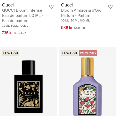
Gucci
Gucci
GUCCI Bloom Intense
Bloom Ambrosia d'Oro
Eau de parfum 50 ML -
Parfum - Parfum
Eau de parfum
30 ML
50 ML
100 ML
30ML
50ML
100ML
938 kr
1340 kr
735 kr
1050 kr
30% Deal
30% Deal
WOW PRIS