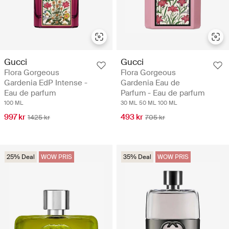
Gucci
Gucci
Flora Gorgeous
Flora Gorgeous
Gardenia EdP Intense -
Gardenia Eau de
Eau de parfum
Parfum - Eau de parfum
100 ML
30 ML
50 ML
100 ML
997 kr
493 kr
1425 kr
705 kr
25% Deal
WOW PRIS
35% Deal
WOW PRIS