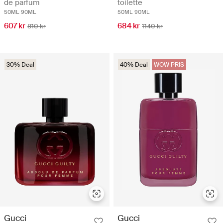
de parfum
toilette
50ML
90ML
50ML
90ML
607 kr
684 kr
810 kr
1140 kr
30% Deal
40% Deal
WOW PRIS
Gucci
Gucci