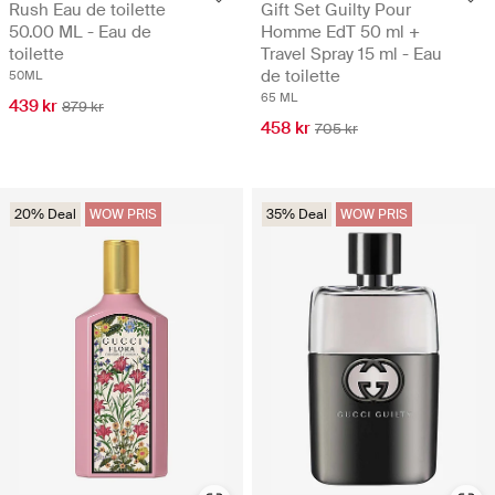
Rush Eau de toilette
Gift Set Guilty Pour
50.00 ML - Eau de
Homme EdT 50 ml +
toilette
Travel Spray 15 ml - Eau
de toilette
50ML
65 ML
439 kr
879 kr
458 kr
705 kr
20% Deal
WOW PRIS
35% Deal
WOW PRIS