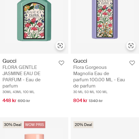
Gucci
Gucci
FLORA GENTLE
Flora Gorgeous
JASMINE EAU DE
Magnolia Eau de
PARFUM - Eau de
parfum 100.00 ML - Eau
parfum
de parfum
30ML
43ML
100 ML
30 ML
50 ML
100 ML
448 kr
804 kr
690 kr
1340 kr
30% Deal
WOW PRIS
20% Deal