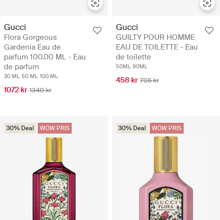
Gucci
Gucci
Flora Gorgeous
GUILTY POUR HOMME
Gardenia Eau de
EAU DE TOILETTE - Eau
parfum 100.00 ML - Eau
de toilette
de parfum
50ML
90ML
30 ML
50 ML
100 ML
458 kr
705 kr
1072 kr
1340 kr
30% Deal
WOW PRIS
30% Deal
WOW PRIS