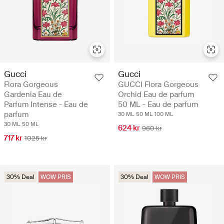
Gucci
Gucci
Flora Gorgeous
GUCCI Flora Gorgeous
Gardenia Eau de
Orchid Eau de parfum
Parfum Intense - Eau de
50 ML - Eau de parfum
parfum
30 ML
50 ML
100 ML
30 ML
50 ML
624 kr
960 kr
717 kr
1025 kr
30% Deal
WOW PRIS
30% Deal
WOW PRIS