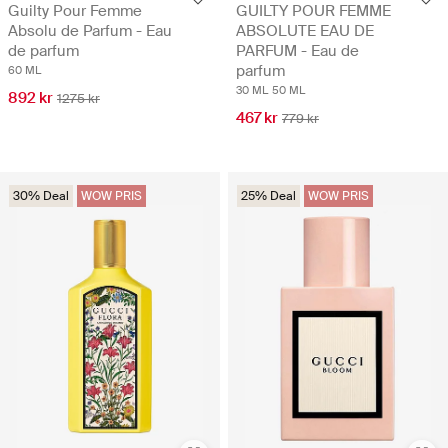
Guilty Pour Femme
GUILTY POUR FEMME
Absolu de Parfum - Eau
ABSOLUTE EAU DE
de parfum
PARFUM - Eau de
parfum
60 ML
30 ML
50 ML
892 kr
1275 kr
467 kr
779 kr
30% Deal
WOW PRIS
25% Deal
WOW PRIS