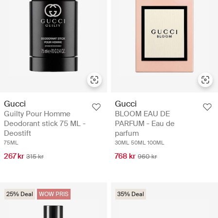
Gucci
Gucci
Guilty Pour Homme
BLOOM EAU DE
Deodorant stick 75 ML -
PARFUM - Eau de
Deostift
parfum
75ML
30ML
50ML
100ML
267 kr
768 kr
315 kr
960 kr
25% Deal
WOW PRIS
35% Deal