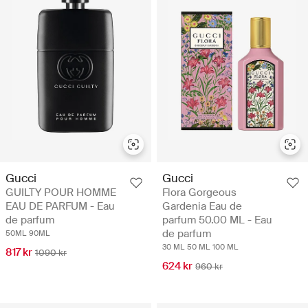
Gucci
Gucci
GUILTY POUR HOMME
Flora Gorgeous
EAU DE PARFUM - Eau
Gardenia Eau de
de parfum
parfum 50.00 ML - Eau
de parfum
50ML
90ML
30 ML
50 ML
100 ML
817 kr
1090 kr
624 kr
960 kr