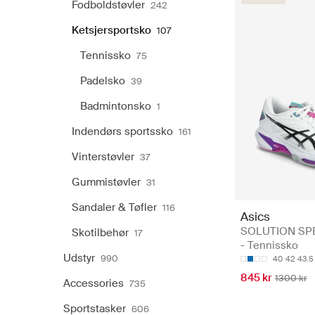
Fodboldstøvler
242
Ketsjersportsko
107
Tennissko
75
Padelsko
39
Badmintonsko
1
Indendørs sportssko
161
Vinterstøvler
37
Gummistøvler
31
Sandaler & Tøfler
116
Asics
SOLUTION SPE
Skotilbehør
17
- Tennissko
Udstyr
990
40
42
43.5
845 kr
1300 kr
Accessories
735
Sportstasker
606