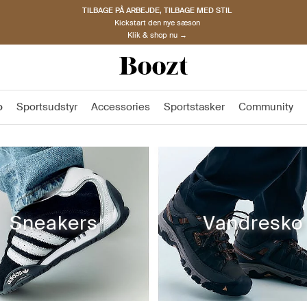
TILBAGE PÅ ARBEJDE, TILBAGE MED STIL
Kickstart den nye sæson
Klik & shop nu →
o
Sportsudstyr
Accessories
Sportstasker
Community
Sneakers
Vandresko