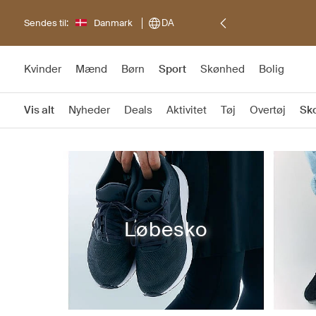
Sendes til:
Danmark
DA
Kvinder
Mænd
Børn
Sport
Skønhed
Bolig
Vis alt
Nyheder
Deals
Aktivitet
Tøj
Overtøj
Sk
Løbesko