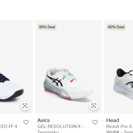
35% Deal
40% Deal
Asics
Head
ED FF 4
GEL-RESOLUTION X -
Revolt Pro 4
Tennissko
WHBK - Ten