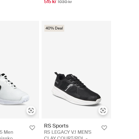
515 kr
1030 kr
40% Deal
RS Sports
.5 Men
RS LEGACY V.1 MEN'S
nissko
CLAY COURT/PDL -