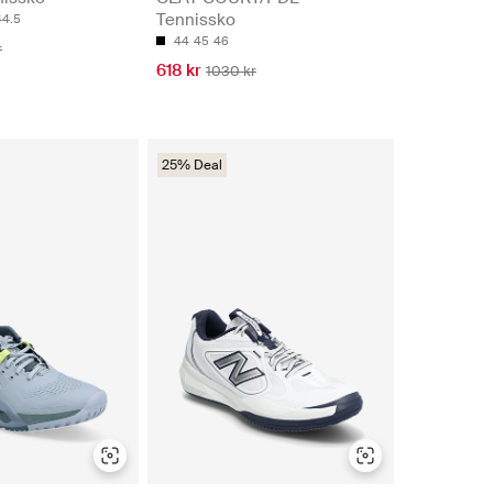
Tennissko
44.5
44
45
46
r
618 kr
1030 kr
25% Deal