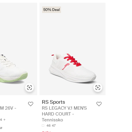
50% Deal
RS Sports
M 26V -
RS LEGACY V.1 MEN'S
HARD COURT -
Tennissko
4
46
47
kr