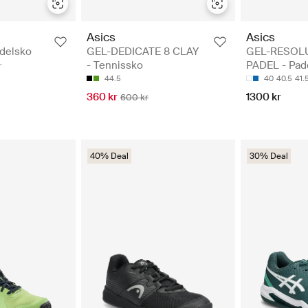
Asics
Asics
adelsko
GEL-DEDICATE 8 CLAY
GEL-RESOL
- Tennissko
PADEL - Pad
44.5
40
40.5
41.
360 kr
1300 kr
600 kr
40% Deal
30% Deal