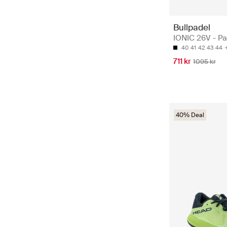
Bullpadel
IONIC 26V - P
40
41
42
43
44
711 kr
1095 kr
40% Deal