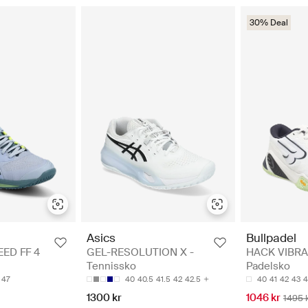
30% Deal
Asics
Bullpadel
ED FF 4
GEL-RESOLUTION X -
HACK VIBRA
Tennissko
Padelsko
47
40
40.5
41.5
42
42.5
40
41
42
43
4
1300 kr
1046 kr
1495 