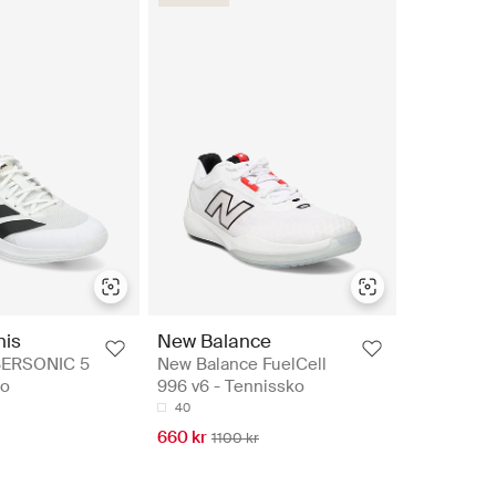
nis
New Balance
ERSONIC 5
New Balance FuelCell
ko
996 v6 - Tennissko
40
660 kr
1100 kr