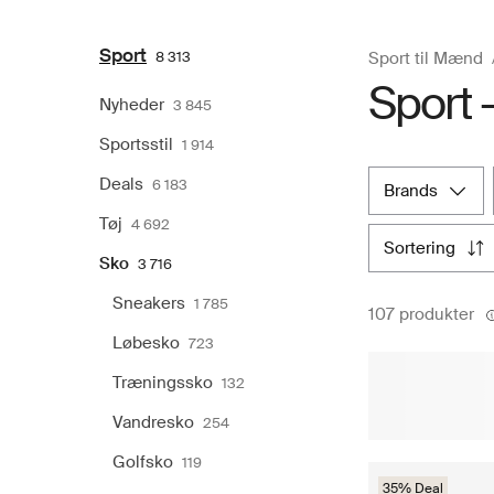
Sport
8 313
Sport til Mænd
Sport -
Nyheder
3 845
Sportsstil
1 914
Deals
6 183
brands
Tøj
4 692
sortering
Sko
3 716
Sneakers
1 785
107 produkter
Løbesko
723
Træningssko
132
Vandresko
254
Golfsko
119
35% Deal