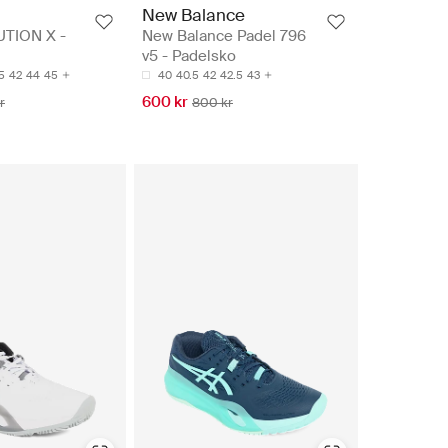
New Balance
TION X -
New Balance Padel 796
v5 - Padelsko
5
42
44
45
40
40.5
42
42.5
43
600 kr
r
800 kr