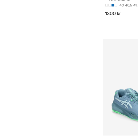
40
40.5
41
1300 kr