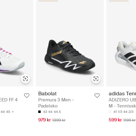
Babolat
adidas Ten
ED FF 4
Premura 3 Men -
ADIZERO UB
Padelsko
M - Tenniss
44
45
43
44
44.5
41 1/3
44 2/3
979 kr
599 kr
1399 kr
1199 kr