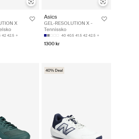
Asics
UTION X
GEL-RESOLUTION X -
elsko
Tennissko
5
42
42.5
40
40.5
41.5
42
42.5
1300 kr
40% Deal