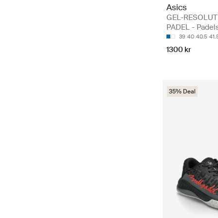
Asics
GEL-RESOLUT
PADEL - Padel
39
40
40.5
41.
1300 kr
35% Deal