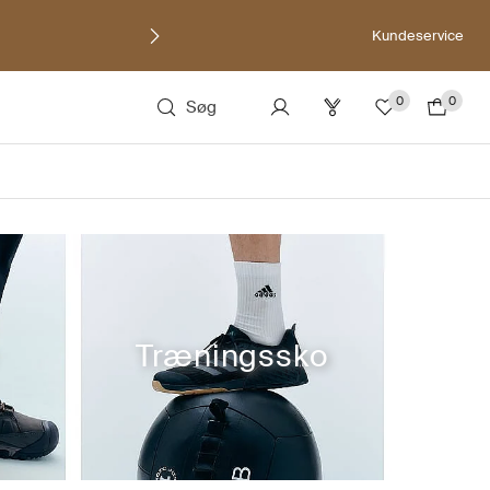
Kundeservice
0
0
Søg
Træningssko