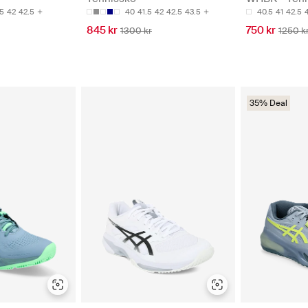
.5
42
42.5
40
41.5
42
42.5
43.5
40.5
41
42.5
845 kr
750 kr
1300 kr
1250 k
35% Deal