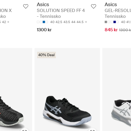
Asics
Asics
ION X
SOLUTION SPEED FF 4
GEL-RESOLU
sko
- Tennissko
Tennissko
5
42
40
42.5
43.5
44
44.5
40
41.
1300 kr
845 kr
1300 k
40% Deal