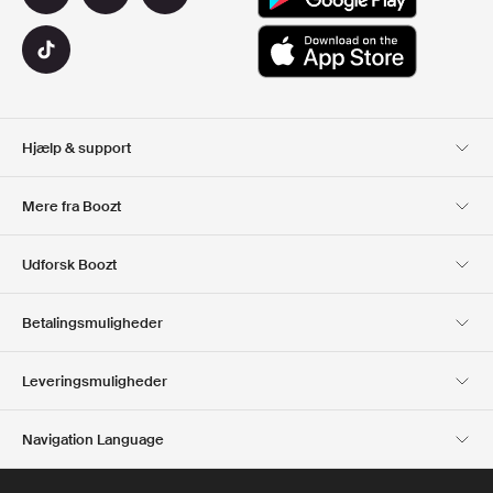
Hjælp & support
Kundeservice
Levering
Mere fra Boozt
Retur
Betaling
Om Os
Officiel rabatkode
Udforsk Boozt
Gavekort
Vores apps
Karriere
Firmainformation
Club Boozt
Betalingsmuligheder
Investorrelationer
Ansvar
Presse & udmærkelser
Boozt Outlet
Leveringsmuligheder
Navigation Language
Dansk
English