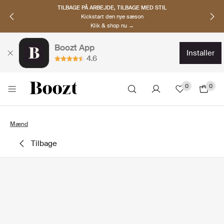
TILBAGE PÅ ARBEJDE, TILBAGE MED STIL
Kickstart den nye sæson
Klik & shop nu →
Boozt App
installer
4.6
0
0
Mænd
tilbage