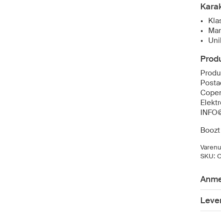
Karak
Kla
Mar
Uni
Prod
Produ
Posta
Cope
Elekt
INFO
Boozt
Varen
SKU:
O
Anme
Lever