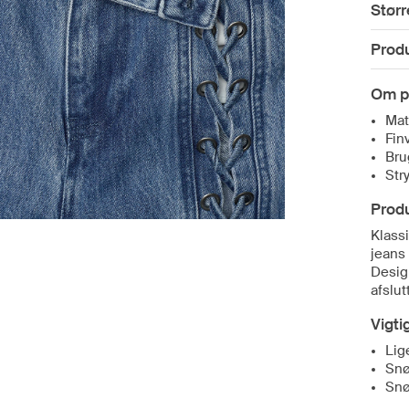
Størr
Prod
Om p
Mat
Fin
Bru
Str
Prod
Klass
jeans 
Design
afslu
Vigti
Lig
Snø
Snø