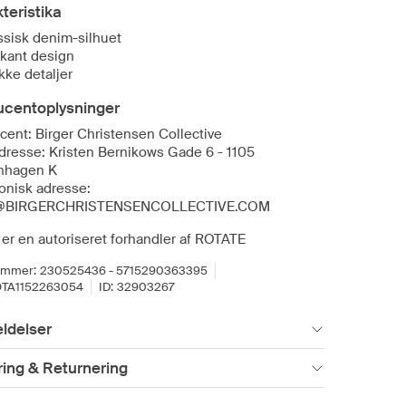
teristika
ssisk denim-silhuet
kant design
kke detaljer
ucentoplysninger
cent: Birger Christensen Collective
dresse: Kristen Bernikows Gade 6 - 1105
nhagen K
ronisk adresse:
@BIRGERCHRISTENSENCOLLECTIVE.COM
 er en autoriseret forhandler af ROTATE
ummer:
230525436 - 5715290363395
TA1152263054
ID:
32903267
ldelser
ing & Returnering