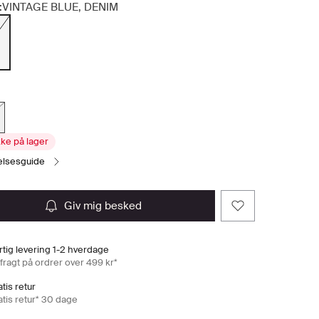
:
VINTAGE BLUE, DENIM
kke på lager
relsesguide
giv mig besked
rtig levering 1-2 hverdage
 fragt på ordrer over 499 kr*
tis retur
atis retur* 30 dage