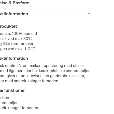
else & Pasform
uktinformation
roduktet
eriale: 100% bomuld
vask ved max 30˚C
g ikke tørretumbler
yges ved max. 110 °C
uktinformation
isk denim får en markant opdatering med disse
med lige ben, der har karakteristiske snøredetaljer.
et giver et unikt twist til en garderobeklassiker,
ttet med snørelukninger forneden.
ge funktioner
e ben
redetaljer
relukninger forneden