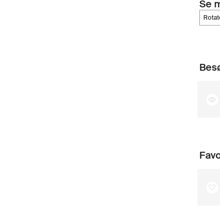
Se 
rota
Besø
Favo