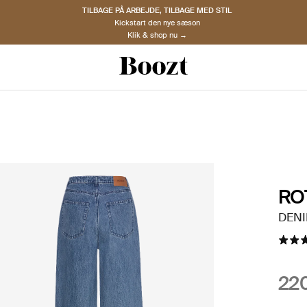
TILBAGE PÅ ARBEJDE, TILBAGE MED STIL
Kickstart den nye sæson
Klik & shop nu →
RO
DENI
220