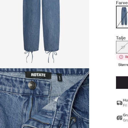
Farve
Talje
27
I
stør
Hu
Fri
Gra
Gr