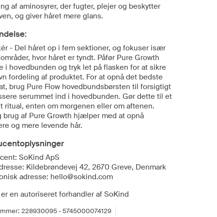
ng af aminosyrer, der fugter, plejer og beskytter
ven, og giver håret mere glans.
ndelse:
ér - Del håret op i fem sektioner, og fokuser især
områder, hvor håret er tyndt. Påfør Pure Growth
e i hovedbunden og tryk let på flasken for at sikre
n fordeling af produktet. For at opnå det bedste
at, brug Pure Flow hovedbundsbørsten til forsigtigt
ssere serummet ind i hovedbunden. Gør dette til et
gt ritual, enten om morgenen eller om aftenen.
g brug af Pure Growth hjælper med at opnå
gere og mere levende hår.
ucentoplysninger
cent: SoKind ApS
dresse: Kildebrøndevej 42, 2670 Greve, Denmark
ronisk adresse: hello@sokind.com
er en autoriseret forhandler af SoKind
ummer:
228930095 - 5745000074129