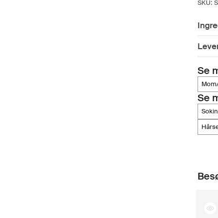
SKU:
S
Ingre
Lever
Se m
mo
Se 
soki
hår
Besø