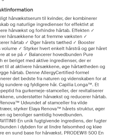
uktinformation
ligt hårvækstserum til kvinder, der kombinerer
kab og naturlige ingredienser for effektivt at
lere hårvækst og forhindre hårtab. Effekten ✓
erer hårsækkene for at fremme væksten ✓
erer hårtab ✓ Øger hårets tæthed ✓ Booster
 volume ✓ Styrker hvert enkelt hårstrå og gør håret
re at se på ✓ Balancerer hovedbunden Pure
h er beriget med aktive ingredienser, der er
let til at aktivere hårsækkene, øge hårtætheden og
ygge hårtab. Denne AllergyCertified-formel
nerer det bedste fra naturen og videnskaben for at
ig sundere og fyldigere hår. Capilia Longa™. Et
peptid fra gurkemeje-stamceller, der revitaliserer
kkene, understøtter hårvækst og reducerer hårtab.
 Renova™ Udvundet af stamceller fra vilde
træer, styrker Elaya Renova™ hårets struktur, øger
en og beroliger samtidig hovedbunden.
VITIN® En unik fugtgivende ingrediens, der fugter
bunden i dybden for at lindre følsomhed og kløe
kre en sund base for hårvækst. PRODEW® 500 En