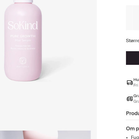
Større
Hu
Fri
Gra
Gr
Prod
Om p
Fug