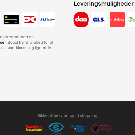
Leveringsmuligheder
rdre på email med en
lser
. Boozt har mulighed for at
 fair use-klausul og lignende.
Sikker & bekymringsfri shopping