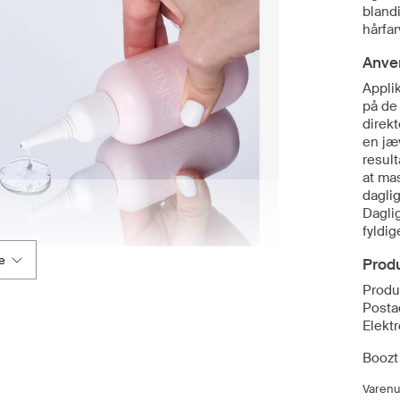
blandi
hårfar
Anve
Applik
på de 
direkt
en jæv
result
at ma
dagli
Dagli
fyldi
e
Prod
Produ
Posta
Elekt
Boozt 
Varen