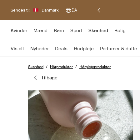
Sendes til:
Danmark
DA
Kvinder
Mænd
Børn
Sport
Skønhed
Bolig
Vis alt
Nyheder
Deals
Hudpleje
Parfumer & dufte
Skønhed
Hårprodukter
Hårplejeprodukter
tilbage