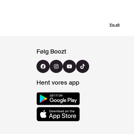
Vis alt
Følg Boozt
Hent vores app