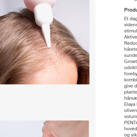
Prod
Et dag
videns
stimu
Aktiv
Reduc
hårets
sunde
Growt
udvik
foreb
kombi
give d
plante
hårsæ
Elaya
oliven
volum
PENTA
hoved
og si