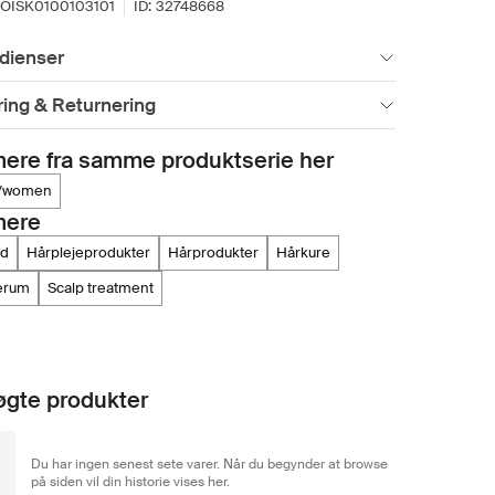
OISK0100103101
ID:
32748668
dienser
ing & Returnering
ere fra samme produktserie her
m/women
mere
nd
hårplejeprodukter
hårprodukter
hårkure
serum
scalp treatment
gte produkter
Du har ingen senest sete varer. Når du begynder at browse
på siden vil din historie vises her.