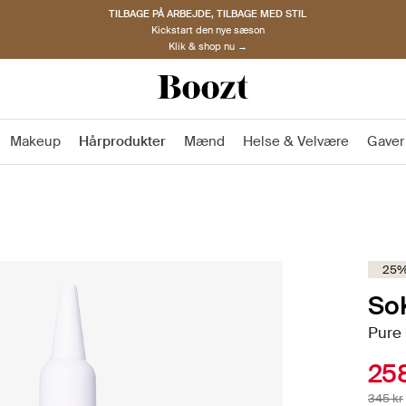
TILBAGE PÅ ARBEJDE, TILBAGE MED STIL
Kickstart den nye sæson
Klik & shop nu →
Makeup
Hårprodukter
Mænd
Helse & Velvære
Gaver
25%
So
Pure
258
345 kr