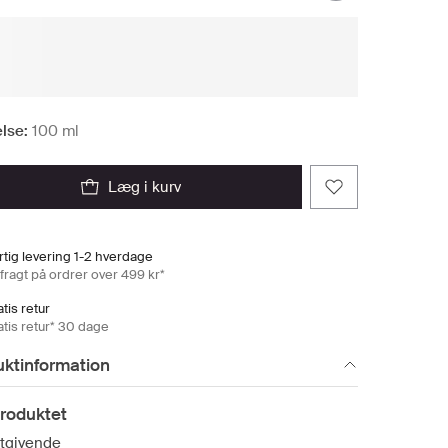
lse:
100 ml
læg i kurv
rtig levering 1-2 hverdage
 fragt på ordrer over 499 kr*
tis retur
atis retur* 30 dage
uktinformation
roduktet
tgivende