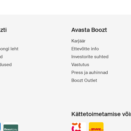
zti
Avasta Boozt
Karjäär
ongi leht
Ettevõtte info
id
Investorite suhted
dused
Vastutus
Press ja auhinnad
Boozt Outlet
Kättetoimetamise võ