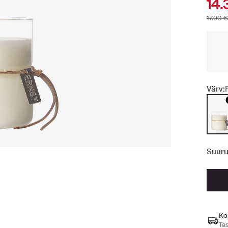
14.
17.90 €
Värv:
Suuru
Ko
Ta