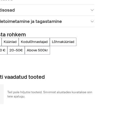
tisosad
letoimetamine ja tagastamine
sta rohkem
küünlad
kodulõhnastajad
lõhnaküünlad
20 €
20–50€
above 500kr
uti vaadatud tooted
Teil pole hiljutisi tooteid. Sirvimist alustades kuvatakse siin
teie ajalugu.