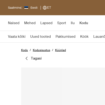
Saatmine:
Eesti
ET
Naised
Mehed
Lapsed
Sport
Ilu
Kodu
Vaata kõiki
Uued tooted
Pakkumised
Köök
Lauan
Kodu
Kodusisustus
Küünlad
tagasi