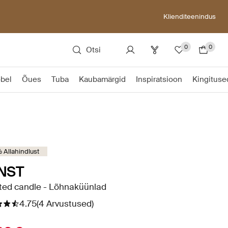
Klienditeenindus
0
0
Otsi
bel
Õues
Tuba
Kaubamärgid
Inspiratsioon
Kingituse
Allahindlust
NST
ted candle - Lõhnaküünlad
4.75
(4 Arvustused)