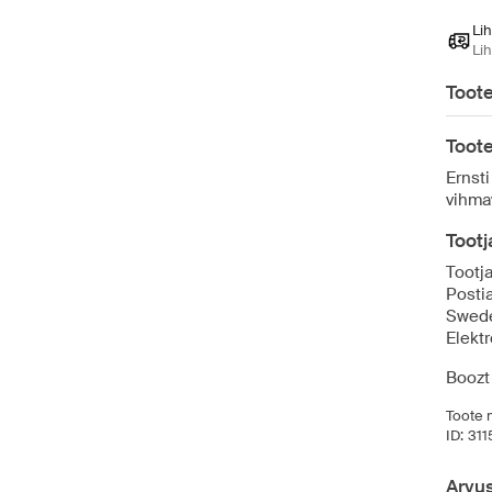
Li
Li
Toot
Toot
Ernst
vihma
Toot
Tootj
Posti
Swed
Elekt
Boozt
Toote n
ID:
311
Arvu