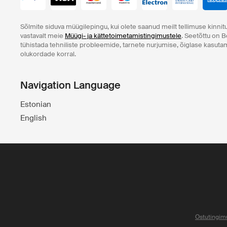
Sõlmite siduva müügilepingu, kui olete saanud meilt tellimuse kinnitu
vastavalt meie
Müügi- ja kättetoimetamistingimustele
. Seetõttu on B
tühistada tehniliste probleemide, tarnete nurjumise, õiglase kasut
olukordade korral.
Navigation Language
Estonian
English
Ostutingim