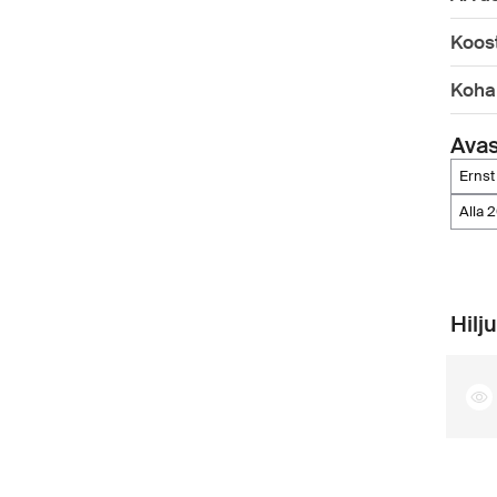
Koos
Koha
Ava
ernst
alla 
Hilj