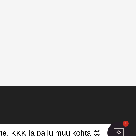
1
endamine
te, KKK ja palju muu kohta 😊