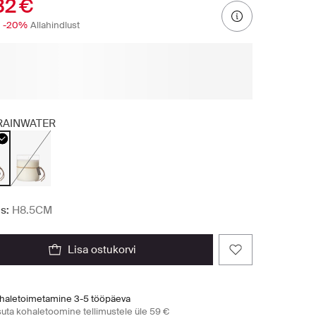
32 €
-20%
Allahindlust
RAINWATER
s:
H8.5CM
lisa ostukorvi
haletoimetamine 3-5 tööpäeva
suta kohaletoomine tellimustele üle 59 €