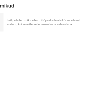
mikud
Teil pole lemmiktooteid. Klõpsake toote kõrval olevat
südant, kui soovite selle lemmikuna salvestada.