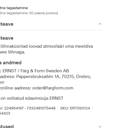
htne tagastamine
htne tagastamine 30 päeva jooksul
eteave
eteave
i lõhnaküünlad loovad atmosfääri oma meeldiva
vee lõhnaga.
ja andmed
a: ERNST / Färg & Form Sweden AB
aadress: Pappersbruksallén 1A, 70215, Örebro,
en
roniline aadress: order@fargform.com
 on volitatud edasimüüja ERNST
r:
224954197 - 7332481075448
SKU:
ERT350124
54423
stused