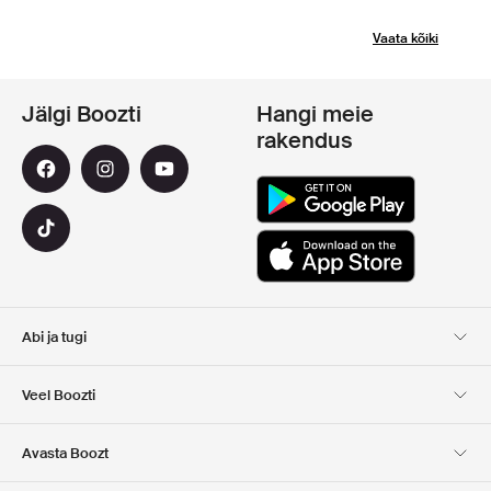
Vaata kõiki
Jälgi Boozti
Hangi meie
rakendus
Abi ja tugi
Klienditugi
Kohaletoimetamine
Veel Boozti
Tagastamine
Maksmine
Meist
Ametlik kupongi leht
Avasta Boozt
Kinkekaardid
Meie rakendused