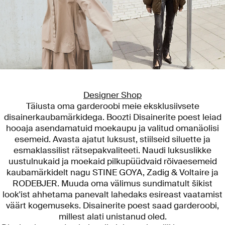
Designer Shop
Täiusta oma garderoobi meie eksklusiivsete
disainerkaubamärkidega. Boozti Disainerite poest leiad
hooaja asendamatuid moekaupu ja valitud omanäolisi
esemeid. Avasta ajatut luksust, stiilseid siluette ja
esmaklassilist rätsepakvaliteeti. Naudi luksuslikke
uustulnukaid ja moekaid pilkupüüdvaid rõivaesemeid
kaubamärkidelt nagu STINE GOYA, Zadig & Voltaire ja
RODEBJER. Muuda oma välimus sundimatult šikist
look'ist ahhetama panevalt lahedaks esireast vaatamist
väärt kogemuseks. Disainerite poest saad garderoobi,
millest alati unistanud oled.