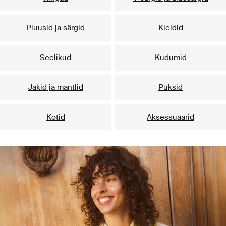
Pluusid ja särgid
Kleidid
Seelikud
Kudumid
Jakid ja mantlid
Püksid
Kotid
Aksessuaarid