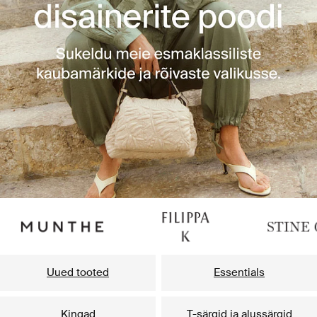
Uued tooted
Essentials
Kingad
T-särgid ja alussärgid