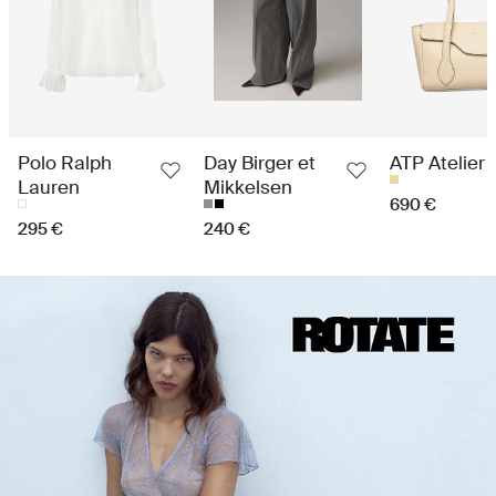
Polo Ralph
Day Birger et
ATP Atelier
Lauren
Mikkelsen
690 €
295 €
240 €