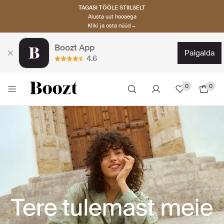
TAGASI TÖÖLE STIILSELT
Alusta uut hooaega
Kliki ja osta nüüd→
Boozt App
paigalda
4.6
0
0