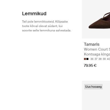
Lemmikud
Teil pole lemmiktooteid. Klõpsake
toote kõrval olevat südant, kui
soovite selle lemmikuna salvestada.
Tamaris
Women Court 
Kontsaga king
36
37
38
39
4
79.95 €
Uus hooaeg