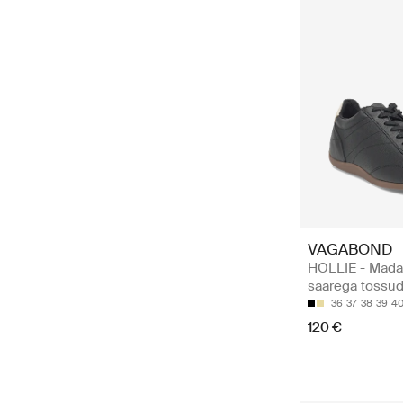
VAGABOND
HOLLIE - Mada
säärega tossu
36
37
38
39
4
120 €