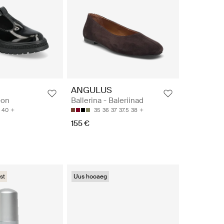
ANGULUS
-on
Ballerina - Baleriinad
40
35
36
37
37.5
38
155 €
st
Uus hooaeg