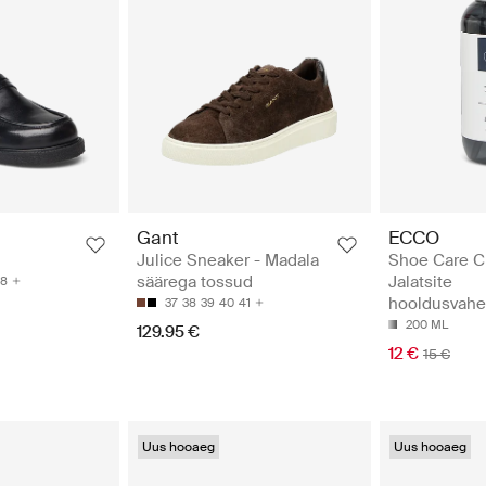
Gant
ECCO
Julice Sneaker - Madala
Shoe Care C
säärega tossud
Jalatsite
38
hooldusvahe
37
38
39
40
41
200 ML
129.95 €
12 €
15 €
Uus hooaeg
Uus hooaeg