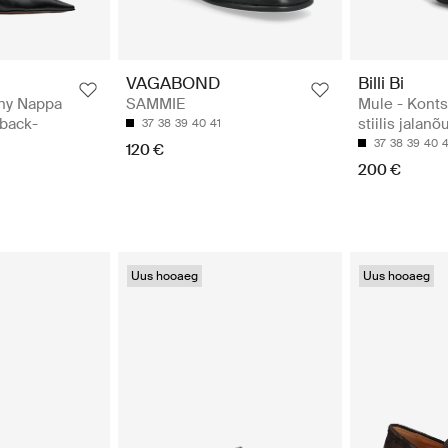
VAGABOND
Billi Bi
iny Nappa
SAMMIE
Mule - Kont
gback-
stiilis jalanõ
37
38
39
40
41
37
38
39
40
4
120 €
200 €
Uus hooaeg
Uus hooaeg