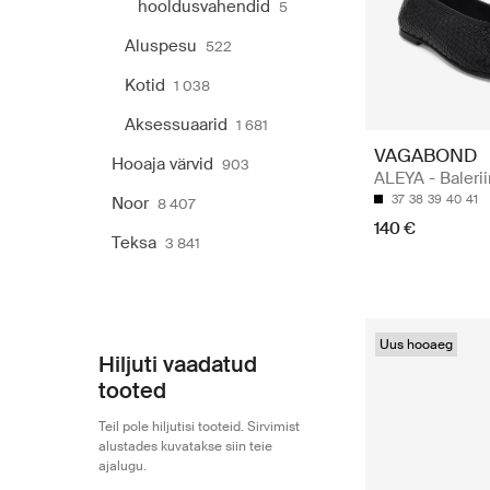
hooldusvahendid
5
Aluspesu
522
Kotid
1 038
Aksessuaarid
1 681
VAGABOND
Hooaja värvid
903
ALEYA - Baleri
37
38
39
40
41
Noor
8 407
140 €
Teksa
3 841
Uus hooaeg
Hiljuti vaadatud
tooted
Teil pole hiljutisi tooteid. Sirvimist
alustades kuvatakse siin teie
ajalugu.