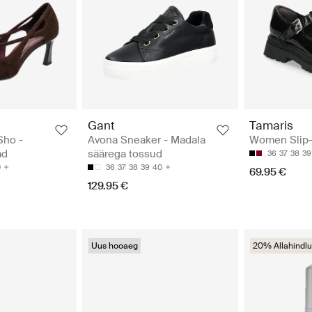
Gant
Tamaris
Sho -
Avona Sneaker - Madala
Women Slip
ad
säärega tossud
36
37
38
39
0
36
37
38
39
40
69.95 €
129.95 €
Uus hooaeg
20% Allahindlu