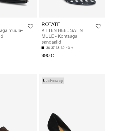
ROTATE
saga muula-
KITTEN HEEL SATIN
ud
MULE - Kontsaga
sandaalid
1
36
37
38
39
40
390 €
Uus hooaeg