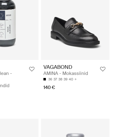
VAGABOND
lean -
AMINA - Mokassiinid
36
37
38
39
40
ndid
140 €