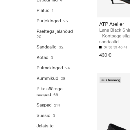
Espadrillid
4
Plätud
1
Purjekingad
25
ATP Atelier
Lana Black Sh
Paeltega jalanõud
- Kontsaga sli
20
sandaalid
Sandaalid
32
37
38
39
40
41
430 €
Kotad
3
Pulmakingad
24
Kummikud
28
Uus hooaeg
Pika säärega
saapad
68
Saapad
214
Sussid
3
Jalatsite