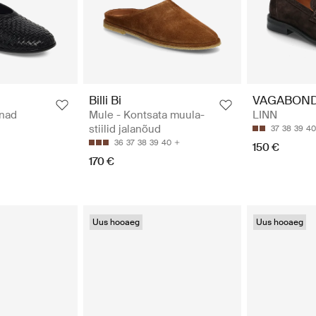
Billi Bi
VAGABON
inad
Mule - Kontsata muula-
LINN
stiilid jalanõud
37
38
39
40
36
37
38
39
40
150 €
170 €
Uus hooaeg
Uus hooaeg