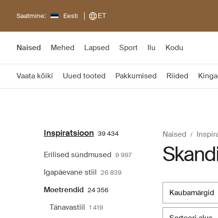
Saatmine:
Eesti
ET
Naised
Mehed
Lapsed
Sport
Ilu
Kodu
Vaata kõiki
Uued tooted
Pakkumised
Riided
Kinga
Inspiratsioon
39 434
Naised
Inspir
Skandi
Erilised sündmused
9 997
Igapäevane stiil
26 839
Moetrendid
24 356
kaubamärgid
Tänavastiil
1 419