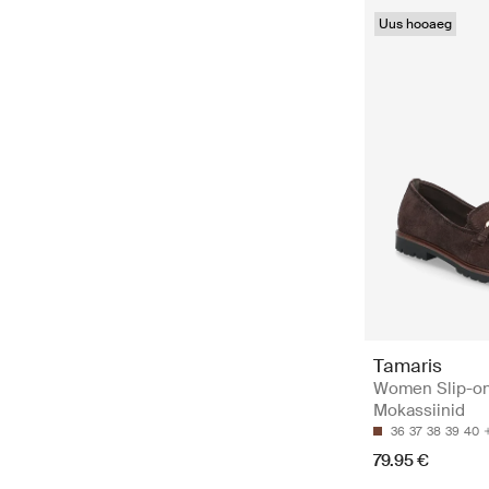
Uus hooaeg
Tamaris
Women Slip-on
Mokassiinid
36
37
38
39
40
79.95 €