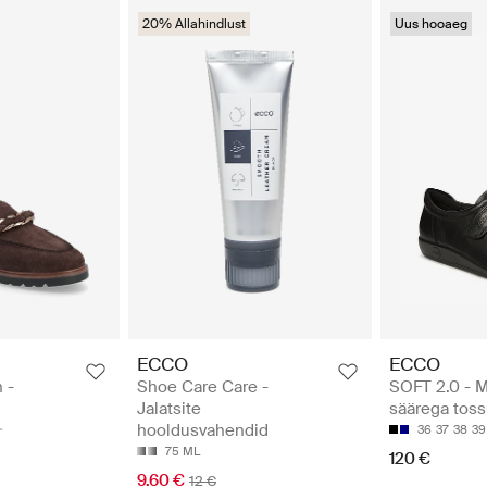
20% Allahindlust
Uus hooaeg
ECCO
ECCO
 -
Shoe Care Care -
SOFT 2.0 - 
Jalatsite
säärega tos
hooldusvahendid
36
37
38
39
75 ML
120 €
9.60 €
12 €