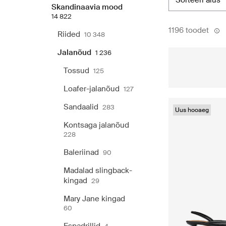
sorteeri alus
Skandinaavia mood
14 822
1196 toodet
Riided
10 348
Jalanõud
1 236
Tossud
125
Loafer-jalanõud
127
Sandaalid
283
Uus hooaeg
Kontsaga jalanõud
228
Baleriinad
90
Madalad slingback-
kingad
29
Mary Jane kingad
60