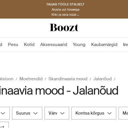
TAGASI TÖÖLE STIILSELT
Alusta uut hooaega
Kliki ja osta nüüd→
d
Pesu
Kotid
Aksessuaarid
Young
Kaubamärgid
In
atsioon
Moetrendid
Skandinaavia mood
Jalanõud
naavia mood - Jalanõud
suurus
värv
kontsa kõrgus
m