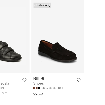
Uus hooaeg
Billi Bi
Madala
Shoes
sud
36
37
38
39
40
40
225 €