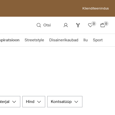
Klienditeenindus
0
0
Otsi
spiratsioon
Streetstyle
Disainerikaubad
Ilu
Sport
aterjal
hind
kontsatüüp