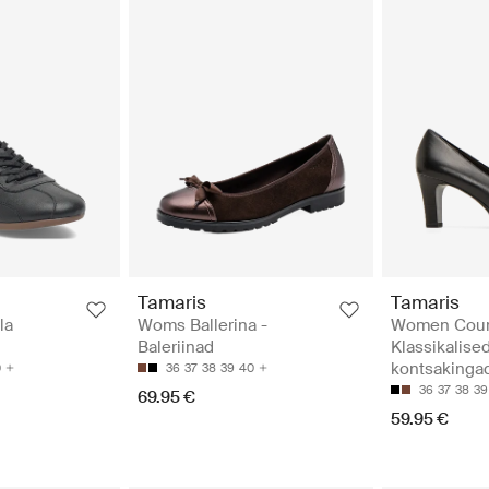
Tamaris
Tamaris
la
Woms Ballerina -
Women Court
d
Baleriinad
Klassikalise
kontsakinga
0
36
37
38
39
40
36
37
38
39
69.95 €
59.95 €