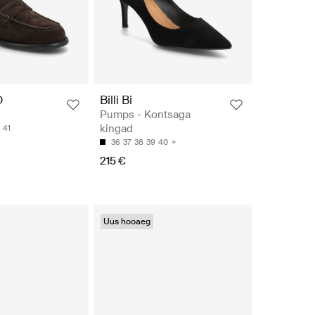
D
Billi Bi
Pumps - Kontsaga
kingad
41
36
37
38
39
40
215 €
Uus hooaeg