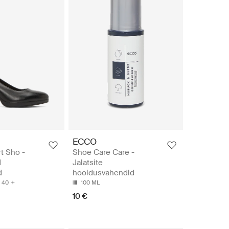
ECCO
 Sho -
Shoe Care Care -
d
Jalatsite
d
hooldusvahendid
40
100 ML
10 €