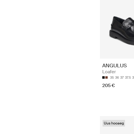
ANGULUS
Loafer
35
36
37
37.5
205 €
Uus hooaeg