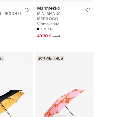
Marimekko
L PICCOLO
MINI MANUAL
d
MARILOGO -
Vihmavarjud
ONE SIZE
40.30 €
62 €
st
20% Allahindlust