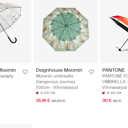
Moomin
Dsignhouse Moomin
PANTONE
paraply
Moomin umbrealla
PANTONE F
Dangerous Journey
UMBRELLA 
100cm - Vihmavarjud
Vihmavarjud
Ø 100 CM
Ø 100 CM
35.18 €
30 €
46.90 €
40 €