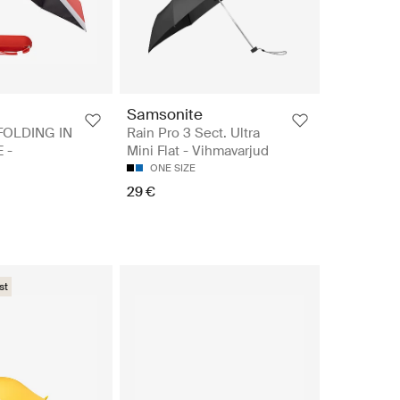
Samsonite
OLDING IN
Rain Pro 3 Sect. Ultra
 -
Mini Flat - Vihmavarjud
ONE SIZE
M
29 €
st