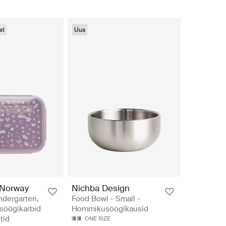
st
Uus
Norway
Nichba Design
ndergarten,
Food Bowl - Small -
söögikarbid
Hommikusöögikausid
tid
ONE SIZE