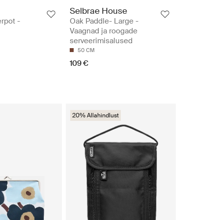
Selbrae House
rpot -
Oak Paddle- Large -
Vaagnad ja roogade
serveerimisalused
50 CM
109 €
20% Allahindlust