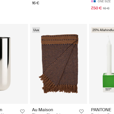
ONE SIZE
16 €
7.50 €
10 €
Uus
25% Allahindlu
gn
Au Maison
PANTONE