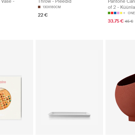
 Vase -
Throw - Pleedid
Pantone Cand
of 2 - Küünla
130X180CM
ONE
22 €
33.75 €
45 €