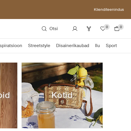
Klienditeenindus
0
0
Otsi
spiratsioon
Streetstyle
Disainerikaubad
Ilu
Sport
pid
Kotid