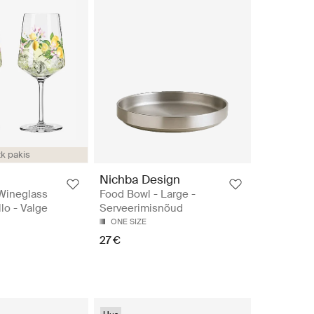
tk pakis
Nichba Design
Wineglass
Food Bowl - Large -
lo - Valge
Serveerimisnõud
ONE SIZE
27 €