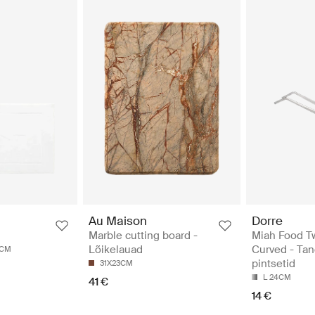
Au Maison
Dorre
Marble cutting board -
Miah Food T
Lõikelauad
Curved - Tan
0CM
pintsetid
31X23CM
L 24CM
41 €
14 €