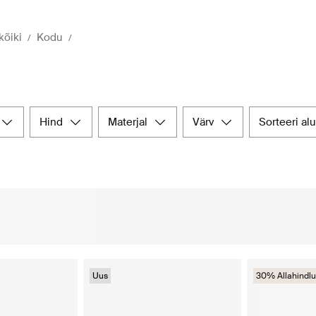
kõiki
Kodu
hind
materjal
värv
sorteeri al
Uus
30% Allahindlu