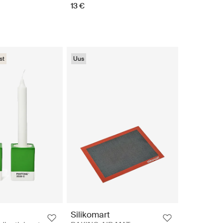
13 €
st
Uus
Silikomart