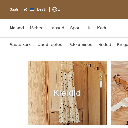
Saatmine:
Eesti
ET
Naised
Mehed
Lapsed
Sport
Ilu
Kodu
Vaata kõiki
Uued tooted
Pakkumised
Riided
King
Kleidid