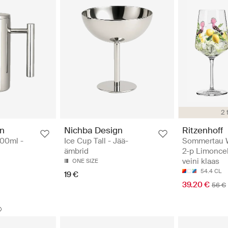
2 
gn
Nichba Design
Ritzenhoff
800ml -
Ice Cup Tall - Jää-
Sommertau 
ämbrid
2-p Limoncel
veini klaas
ONE SIZE
54.4 CL
19 €
39.20 €
56 €