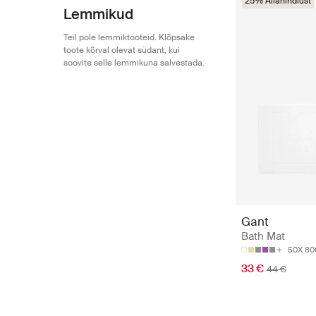
25% Allahindlust
Lemmikud
Teil pole lemmiktooteid. Klõpsake
toote kõrval olevat südant, kui
soovite selle lemmikuna salvestada.
Gant
Bath Mat
50X 8
33 €
44 €