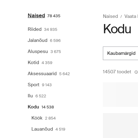
Naised
78 435
Naised
Vaata 
Kodu
Riided
34 935
Jalanõud
6 596
Aluspesu
3 675
kaubamärgid
Kotid
4 359
14507 toodet
Aksessuaarid
5 642
Sport
9 143
Ilu
6 522
Kodu
14 538
Köök
2 854
Lauanõud
4 519