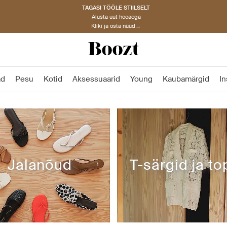
TAGASI TÖÖLE STIILSELT
Alusta uut hooaega
Kliki ja osta nüüd→
ad
Pesu
Kotid
Aksessuaarid
Young
Kaubamärgid
In
Jalanõud
T-särgid ja to