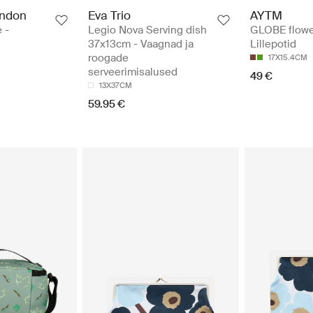
ondon
Eva Trio
AYTM
 -
Legio Nova Serving dish
GLOBE flowe
37x13cm - Vaagnad ja
Lillepotid
roogade
17X15.4CM
serveerimisalused
49 €
13X37CM
59.95 €