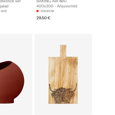
lestick set
BAKING AIR MAT
jalad
400x300 - Ahjuvormid
 SIZE
40X30CM
29.50 €