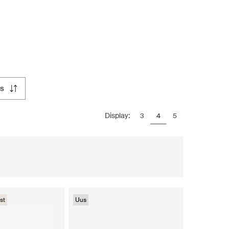
us
Display:
3
4
5
st
Uus