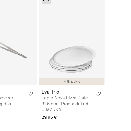
Uus
4 tk pakis
Eva Trio
weezer
Legio Nova Pizza Plate
gid ja
31.5 cm - Praetaldrikud
Ø 31.5 CM
29.95 €