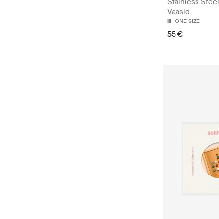
Stainless Steel
Vaasid
ONE SIZE
55 €