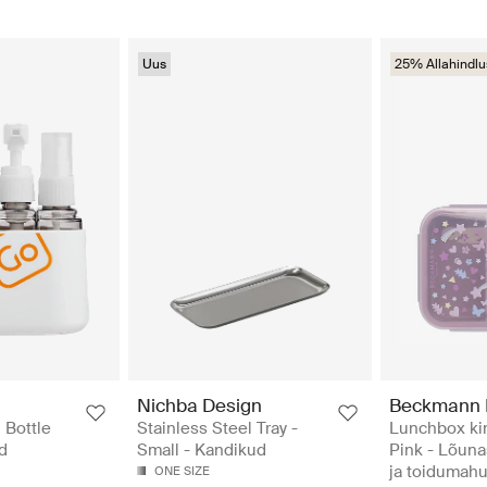
Uus
25% Allahindlu
Nichba Design
Beckmann 
 Bottle
Stainless Steel Tray -
Lunchbox ki
d
Small - Kandikud
Pink - Lõuna
ja toidumahu
ONE SIZE