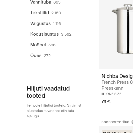
Vannituba
665
Tekstiilid
2 150
Valgustus
1 116
Kodusisustus
3 562
Mööbel
586
Õues
272
Nichba Desi
French Press 
Hiljuti vaadatud
Presskann
tooted
ONE SIZE
79 €
Teil pole hiljutisi tooteid. Sirvimist
alustades kuvatakse siin teie
ajalugu.
sponsoreeritud