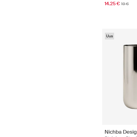
14.25 €
19 €
Uus
Nichba Desi