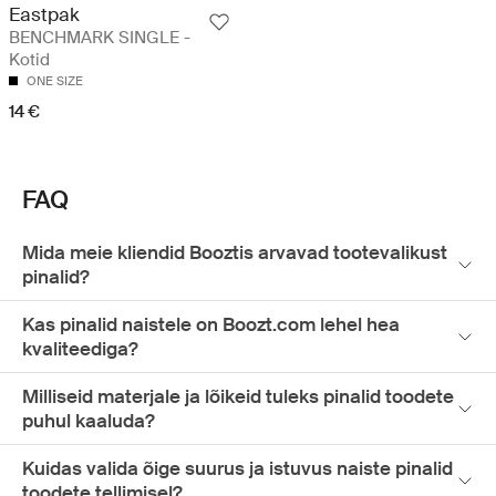
Eastpak
BENCHMARK SINGLE -
Kotid
ONE SIZE
14 €
FAQ
Mida meie kliendid Booztis arvavad tootevalikust
pinalid?
Kas pinalid naistele on Boozt.com lehel hea
kvaliteediga?
Milliseid materjale ja lõikeid tuleks pinalid toodete
puhul kaaluda?
Kuidas valida õige suurus ja istuvus naiste pinalid
toodete tellimisel?