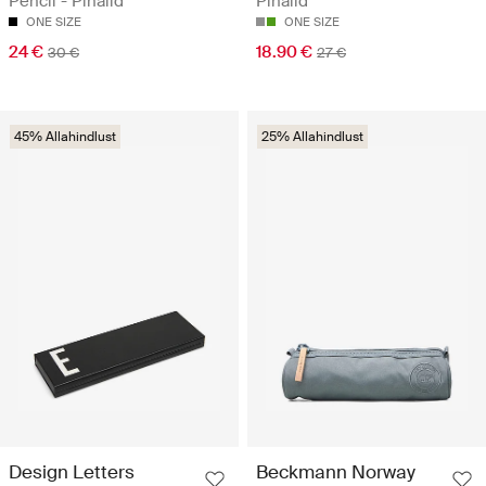
Pencil - Pinalid
Pinalid
ONE SIZE
ONE SIZE
24 €
18.90 €
30 €
27 €
45% Allahindlust
25% Allahindlust
Design Letters
Beckmann Norway