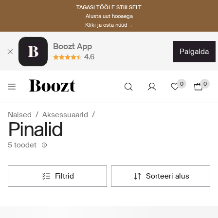
TAGASI TÖÖLE STIILSELT
Alusta uut hooaega
Kliki ja osta nüüd→
Boozt App
paigalda
4.6
0
0
Naised
Aksessuaarid
Pinalid
5 toodet
filtrid
sorteeri alus