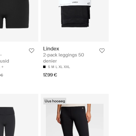
Lindex
-
2-pack leggings 50
usid
denier
S
M
L
XL
XXL
17.99 €
 €
Uus hooaeg