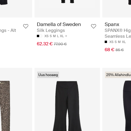
Damella of Sweden
Spanx
gs - Alt
Silk Leggings
SPANX® Hig
Seamless Le
XS
S
M
L
XL
XS
S
M
XL
62.32 €
77.90 €
68 €
85 €
Uus hooaeg
25% Allahindlu