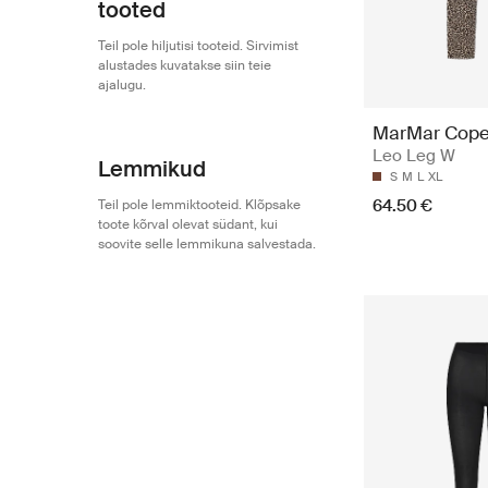
tooted
Teil pole hiljutisi tooteid. Sirvimist
alustades kuvatakse siin teie
ajalugu.
MarMar Cop
Leo Leg W
Lemmikud
S
M
L
XL
64.50 €
Teil pole lemmiktooteid. Klõpsake
toote kõrval olevat südant, kui
soovite selle lemmikuna salvestada.