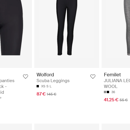
Wolford
Femilet
panties
Scuba Leggings
JULIANA L
ck -
WOOL
XS
S
L
id
36
87 €
145 €
41.25 €
55 €