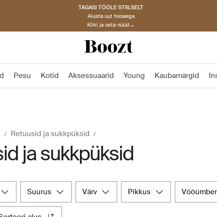
TAGASI TÖÖLE STIILSELT
Alusta uut hooaega
Kliki ja osta nüüd→
d
Pesu
Kotid
Aksessuaarid
Young
Kaubamärgid
In
d
Retuusid ja sukkpüksid
id ja sukkpüksid
suurus
värv
pikkus
vööümbe