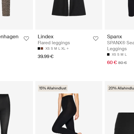
enhagen
Lindex
Spanx
Flared leggings
SPANX® Sea
Leggings
XS
S
M
L
XL
XS
S
M
L
39.99 €
60 €
80 €
15% Allahindlust
20% Allahindlu