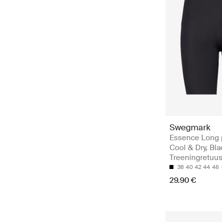
Swegmark
Essence Long 
Cool & Dry, Bla
Treeningretuus
38
40
42
44
46
29.90 €