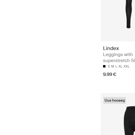
Lindex
Leggings with
superstretch 5
S
M
L
XL
XXL
9.99 €
Uus hooaeg