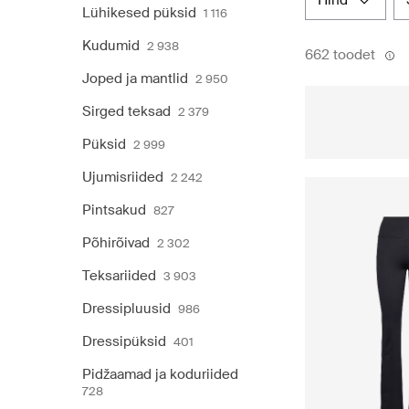
hind
Lühikesed püksid
1 116
Kudumid
2 938
662 toodet
Joped ja mantlid
2 950
Sirged teksad
2 379
Püksid
2 999
Ujumisriided
2 242
Pintsakud
827
Põhirõivad
2 302
Teksariided
3 903
Dressipluusid
986
Dressipüksid
401
Pidžaamad ja koduriided
728