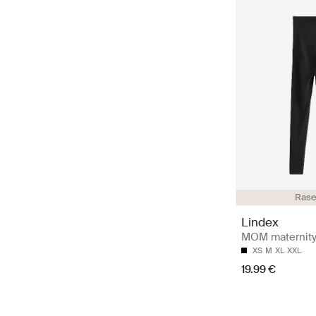
Rase
Lindex
MOM maternity
XS
M
XL
XXL
19.99 €