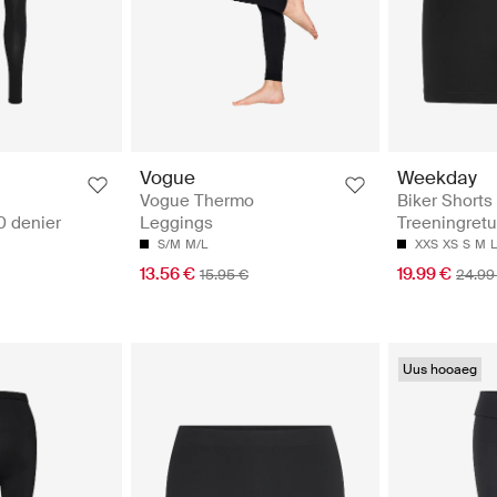
Vogue
Weekday
Vogue Thermo
Biker Shorts 
0 denier
Leggings
Treeningretu
S/M
M/L
XXS
XS
S
M
L
13.56 €
19.99 €
15.95 €
24.99
Uus hooaeg