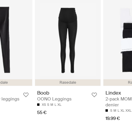
dale
Rasedale
Ra
Boob
Lindex
 leggings
OONO Leggings
2-pack MOM 
denier
XS
S
M
L
XL
S
M
L
XL
XXL
55 €
19.99 €