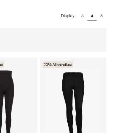
Display:
3
4
5
st
20% Allahindlust