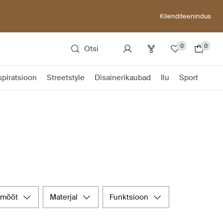
Klienditeenindus
0
0
Otsi
spiratsioon
Streetstyle
Disainerikaubad
Ilu
Sport
rmõõt
materjal
funktsioon