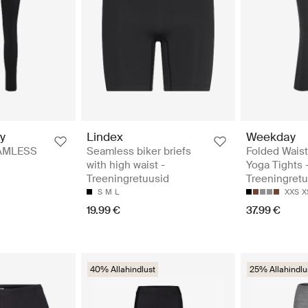
y
Lindex
Weekday
AMLESS
Seamless biker briefs
Folded Waist
with high waist -
Yoga Tights 
Treeningretuusid
Treeningretu
S
M
L
XXS
X
19.99 €
37.99 €
40% Allahindlust
25% Allahindlu