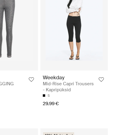
Weekday
EGGING
Mid-Rise Capri Trousers
- Kapripüksid
S
29.99 €