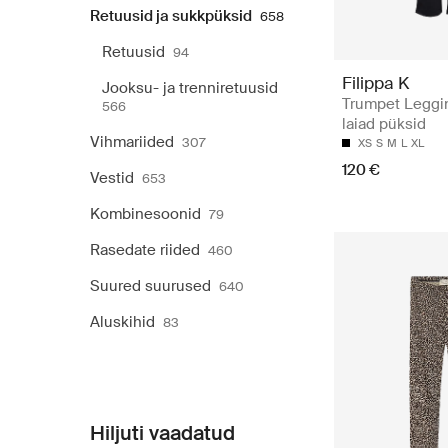
Retuusid ja sukkpüksid
658
Retuusid
94
Filippa K
Jooksu- ja trenniretuusid
Trumpet Leggin
566
laiad püksid
Vihmariided
307
XS
S
M
L
XL
120 €
Vestid
653
Kombinesoonid
79
Rasedate riided
460
Suured suurused
640
Aluskihid
83
Hiljuti vaadatud