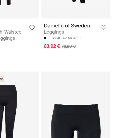
Damella of Sweden
h-Waisted
Leggings
ggings
38
40
42
44
46
63.92 €
79.90 €
st