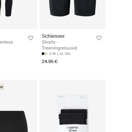
Schiesser
mless
Shorts -
Treeningretuusid
S
M
L
XL
XXL
24.95 €
st