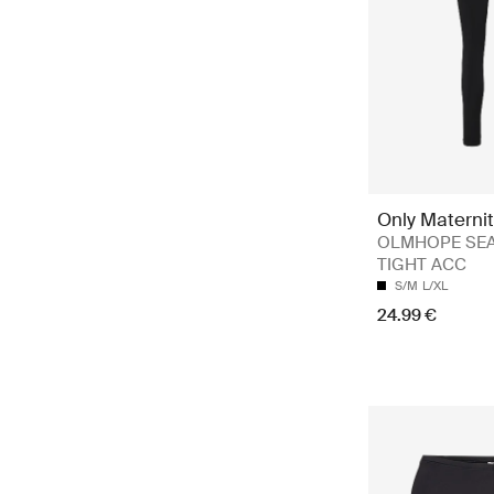
Only Maternit
OLMHOPE SE
TIGHT ACC
S/M
L/XL
24.99 €