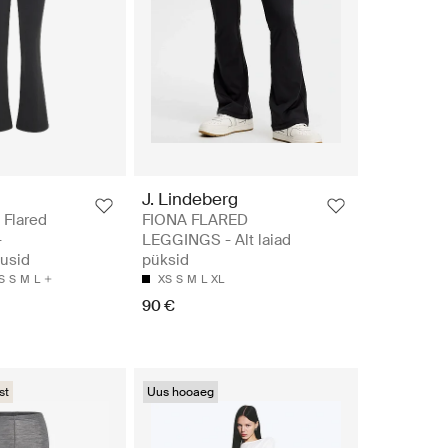
J. Lindeberg
 Flared
FIONA FLARED
-
LEGGINGS - Alt laiad
usid
püksid
S
S
M
L
XS
S
M
L
XL
90 €
st
Uus hooaeg