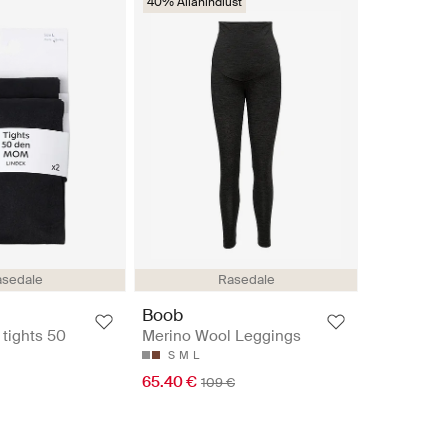
40% Allahindlust
sedale
Rasedale
Boob
tights 50
Merino Wool Leggings
S
M
L
65.40 €
109 €