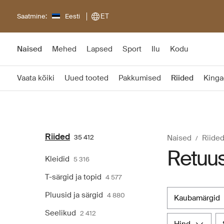
Saatmine:
Eesti
ET
Naised
Mehed
Lapsed
Sport
Ilu
Kodu
Vaata kõiki
Uued tooted
Pakkumised
Riided
Kinga
Riided
35 412
Naised
Riide
Retuus
Kleidid
5 316
T-särgid ja topid
4 577
Pluusid ja särgid
4 880
kaubamärgid
Seelikud
2 412