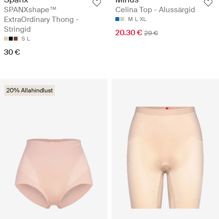
SPANXshape™
Celina Top - Alussärgid
ExtraOrdinary Thong -
M
L
XL
Stringid
20.30 €
29 €
S
L
30 €
20% Allahindlust