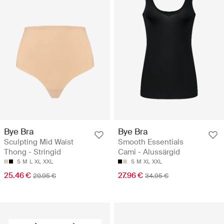
Bye Bra
Bye Bra
Sculpting Mid Waist
Smooth Essentials
Thong - Stringid
Cami - Alussärgid
S
M
L
XL
XXL
S
M
XL
XXL
25.46 €
27.96 €
29.95 €
34.95 €