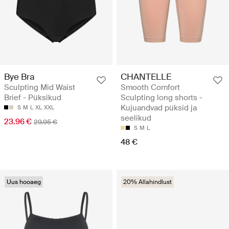
Bye Bra
CHANTELLE
Sculpting Mid Waist
Smooth Comfort
Brief - Püksikud
Sculpting long shorts -
Kujuandvad püksid ja
S
M
L
XL
XXL
seelikud
23.96 €
29.95 €
S
M
L
48 €
Uus hooaeg
20% Allahindlust