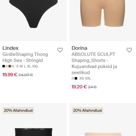
Lindex
Dorina
GirdleShaping Thong
ABSOLUTE SCULPT
High Sea - Stringid
Shaping_Shorts -
Kujuandvad püksid ja
S
M
L
XL
XXL
seelikud
19.99 €
24.99 €
XS
XXL
19.20 €
24 €
20% Allahindlust
20% Allahindlust