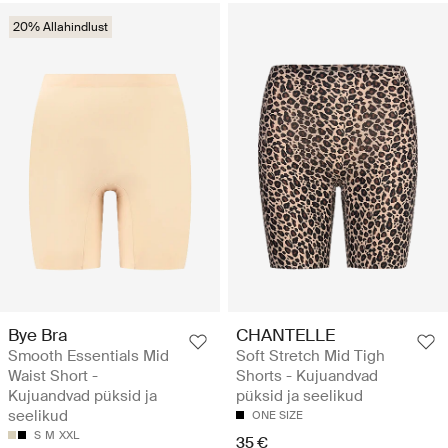
20% Allahindlust
Bye Bra
CHANTELLE
Smooth Essentials Mid
Soft Stretch Mid Tigh
Waist Short -
Shorts - Kujuandvad
Kujuandvad püksid ja
püksid ja seelikud
seelikud
ONE SIZE
S
M
XXL
35 €