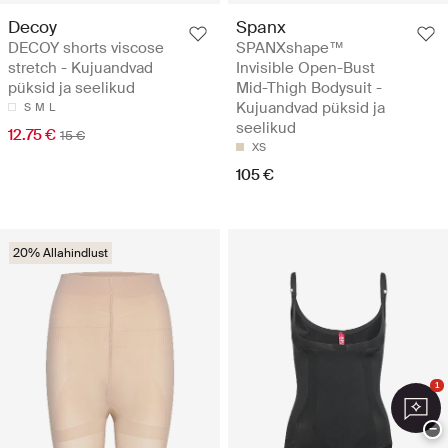
Decoy
Spanx
DECOY shorts viscose
SPANXshape™
stretch - Kujuandvad
Invisible Open-Bust
püksid ja seelikud
Mid-Thigh Bodysuit -
Kujuandvad püksid ja
S
M
L
seelikud
12.75 €
15 €
XS
105 €
20% Allahindlust
1
−