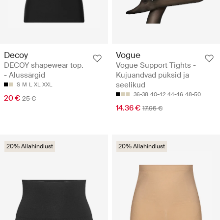
Decoy
Vogue
DECOY shapewear top.
Vogue Support Tights -
- Alussärgid
Kujuandvad püksid ja
seelikud
S
M
L
XL
XXL
36-38
40-42
44-46
48-50
20 €
25 €
14.36 €
17.95 €
20% Allahindlust
20% Allahindlust