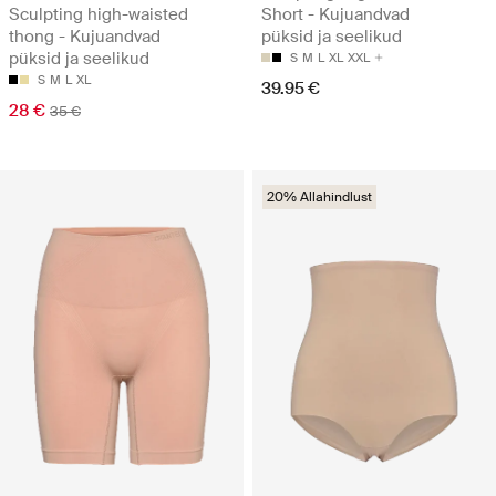
Sculpting high-waisted
Short - Kujuandvad
thong - Kujuandvad
püksid ja seelikud
püksid ja seelikud
S
M
L
XL
XXL
S
M
L
XL
39.95 €
28 €
35 €
20% Allahindlust