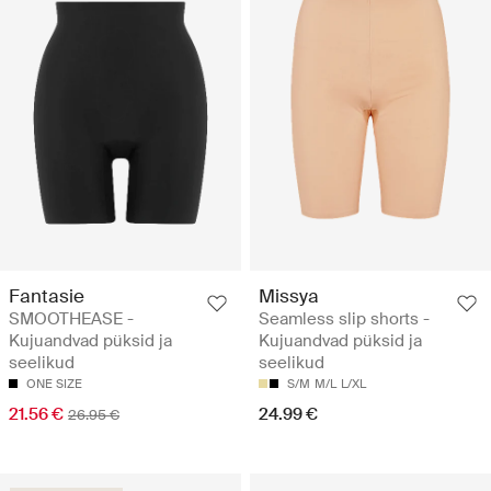
Fantasie
Missya
SMOOTHEASE -
Seamless slip shorts -
Kujuandvad püksid ja
Kujuandvad püksid ja
seelikud
seelikud
ONE SIZE
S/M
M/L
L/XL
21.56 €
24.99 €
26.95 €