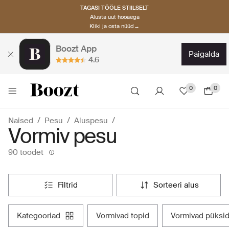
TAGASI TÖÖLE STIILSELT
Alusta uut hooaega
Kliki ja osta nüüd→
Boozt App
paigalda
4.6
0
0
Naised
Pesu
Aluspesu
Vormiv pesu
90 toodet
filtrid
sorteeri alus
kategooriad
vormivad topid
vormivad püksid