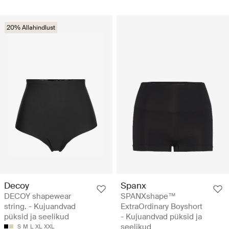
20% Allahindlust
Decoy
Spanx
DECOY shapewear
SPANXshape™
string. - Kujuandvad
ExtraOrdinary Boyshort
püksid ja seelikud
- Kujuandvad püksid ja
seelikud
S
M
L
XL
XXL