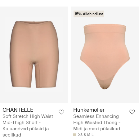
15% Allahindlust
CHANTELLE
Hunkemöller
Soft Stretch High Waist
Seamless Enhancing
Mid-Thigh Short -
High Waisted Thong -
Kujuandvad püksid ja
Midi ja maxi püksikud
seelikud
XS
S
M
L