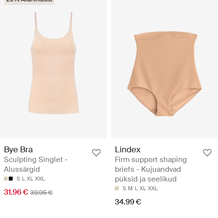
Bye Bra
Lindex
Sculpting Singlet -
Firm support shaping
Alussärgid
briefs - Kujuandvad
püksid ja seelikud
S
L
XL
XXL
S
M
L
XL
XXL
31.96 €
39.95 €
34.99 €