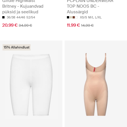
Girdle Highwaist
PCPLAIN UNDERWEAR
Britney - Kujuandvad
TOP NOOS BC -
püksid ja seelikud
Alussärgid
36/38
44/46
52/54
XS/S
M/L
L/XL
20.99 €
11.99 €
34.99 €
14.99 €
15% Allahindlust