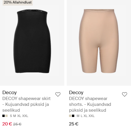
20% Allahindlust
Decoy
Decoy
DECOY shapewear skirt
DECOY shapewear
- Kujuandvad püksid ja
shorts. - Kujuandvad
seelikud
püksid ja seelikud
S
M
XL
XXL
M
L
XL
XXL
20 €
25 €
25 €