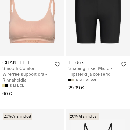
CHANTELLE
Lindex
Smooth Comfort
Shaping Biker Micro -
Wirefree support bra -
Hipsterid ja bokserid
Rinnahoidja
S
M
L
XL
XXL
S
M
L
XL
29.99 €
60 €
20% Allahindlust
20% Allahindlust