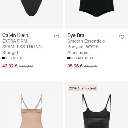
Calvin Klein
Bye Bra
EXTRA FIRM
Smooth Essentials
SEAMLESS THONG -
Bodysuit WYOB -
Stringid
Alussärgid
S
M
L
XL
S
M
L
XL
XXL
43.92 €
35.96 €
54.90 €
44.95 €
20% Allahindlust