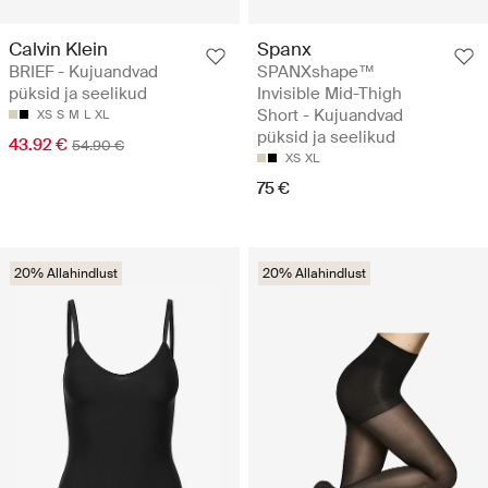
Calvin Klein
Spanx
BRIEF - Kujuandvad
SPANXshape™
püksid ja seelikud
Invisible Mid-Thigh
Short - Kujuandvad
XS
S
M
L
XL
püksid ja seelikud
43.92 €
54.90 €
XS
XL
75 €
20% Allahindlust
20% Allahindlust