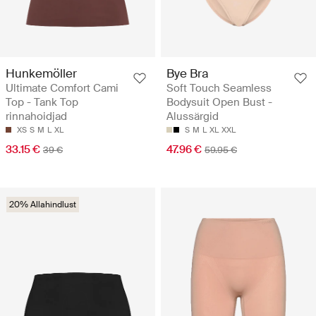
Hunkemöller
Bye Bra
Ultimate Comfort Cami
Soft Touch Seamless
Top - Tank Top
Bodysuit Open Bust -
rinnahoidjad
Alussärgid
XS
S
M
L
XL
S
M
L
XL
XXL
33.15 €
47.96 €
39 €
59.95 €
20% Allahindlust