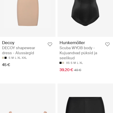
Decoy
Hunkemöller
DECOY shapewear
Scuba WYOB body -
dress - Alussärgid
Kujuandvad püksid ja
seelikud
S
M
L
XL
XXL
XS
S
M
L
XL
45 €
39.20 €
49 €