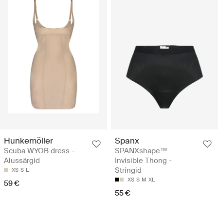
Hunkemöller
Spanx
Scuba WYOB dress -
SPANXshape™
Alussärgid
Invisible Thong -
Stringid
XS
S
L
XS
S
M
XL
59 €
55 €