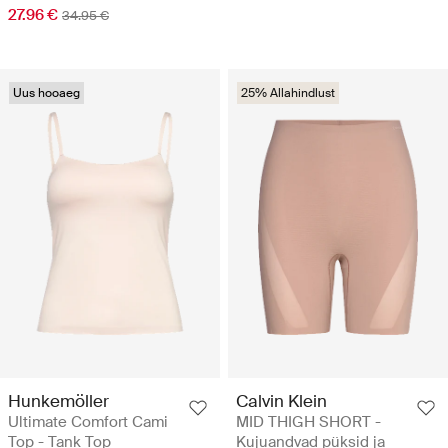
27.96 €
34.95 €
Uus hooaeg
25% Allahindlust
Hunkemöller
Calvin Klein
Ultimate Comfort Cami
MID THIGH SHORT -
Top - Tank Top
Kujuandvad püksid ja