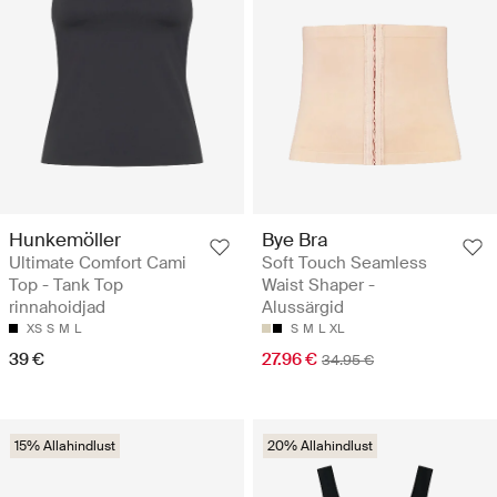
Hunkemöller
Bye Bra
Ultimate Comfort Cami
Soft Touch Seamless
Top - Tank Top
Waist Shaper -
rinnahoidjad
Alussärgid
XS
S
M
L
S
M
L
XL
39 €
27.96 €
34.95 €
15% Allahindlust
20% Allahindlust