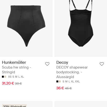
Hunkemöller
Decoy
Scuba hw string -
DECOY shapewear
Stringid
bodystocking. -
Alussärgid
XS
S
M
L
XL
S
M
L
XL
XXL
31.20 €
39 €
36 €
45 €
20% Allahindlust