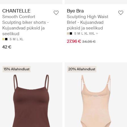
CHANTELLE
Bye Bra
Smooth Comfort
Sculpting High Waist
Sculpting biker shorts -
Brief - Kujuandvad
Kujuandvad püksid ja
püksid ja seelikud
seelikud
S
M
L
XL
XXL
S
M
L
XL
27.96 €
34.95 €
42 €
15% Allahindlust
20% Allahindlust