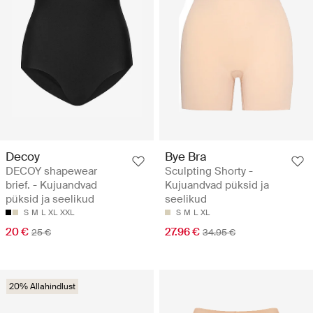
Decoy
Bye Bra
DECOY shapewear
Sculpting Shorty -
brief. - Kujuandvad
Kujuandvad püksid ja
püksid ja seelikud
seelikud
S
M
L
XL
XXL
S
M
L
XL
20 €
27.96 €
25 €
34.95 €
20% Allahindlust