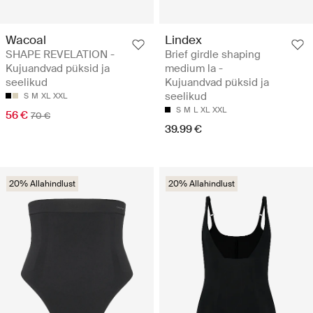
Wacoal
Lindex
SHAPE REVELATION -
Brief girdle shaping
Kujuandvad püksid ja
medium la -
seelikud
Kujuandvad püksid ja
seelikud
S
M
XL
XXL
S
M
L
XL
XXL
56 €
70 €
39.99 €
20% Allahindlust
20% Allahindlust