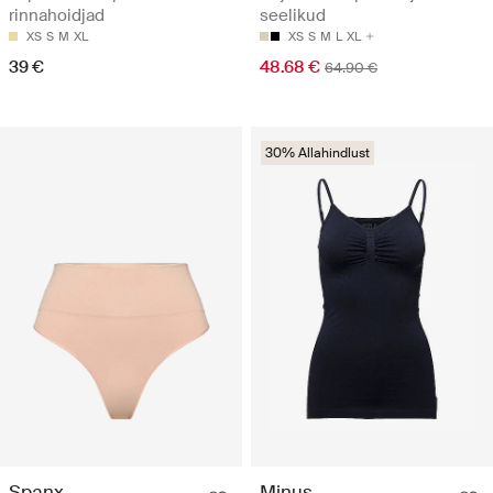
rinnahoidjad
seelikud
XS
S
M
XL
XS
S
M
L
XL
39 €
48.68 €
64.90 €
30% Allahindlust
Spanx
Minus