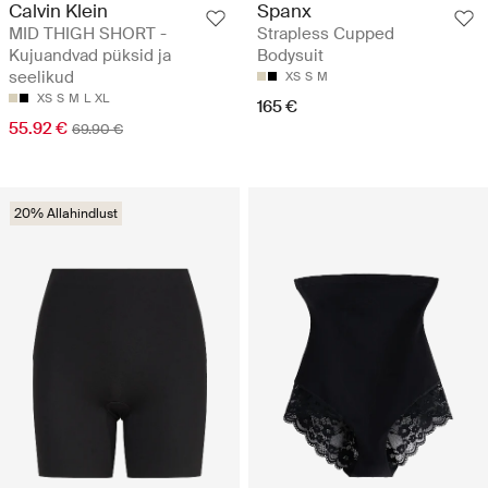
Calvin Klein
Spanx
MID THIGH SHORT -
Strapless Cupped
Kujuandvad püksid ja
Bodysuit
seelikud
XS
S
M
XS
S
M
L
XL
165 €
55.92 €
69.90 €
20% Allahindlust