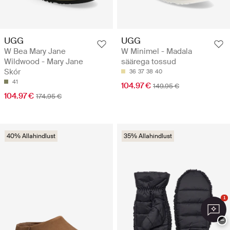
UGG
UGG
W Bea Mary Jane
W Minimel - Madala
Wildwood - Mary Jane
säärega tossud
Skór
36
37
38
40
41
104.97 €
149.95 €
104.97 €
174.95 €
40% Allahindlust
35% Allahindlust
1
−