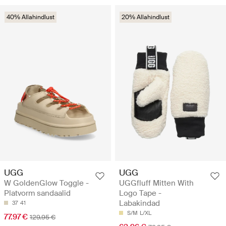
40% Allahindlust
20% Allahindlust
UGG
UGG
W GoldenGlow Toggle -
UGGfluff Mitten With
Platvorm sandaalid
Logo Tape -
Labakindad
37
41
S/M
L/XL
77.97 €
129.95 €