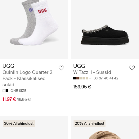
UGG
UGG
Quinlin Logo Quarter 2
W Tazz II - Sussid
Pack - Klassikalised
36
37
40
41
42
sokid
159.95 €
ONE SIZE
11.97 €
19.95 €
30% Allahindlust
20% Allahindlust