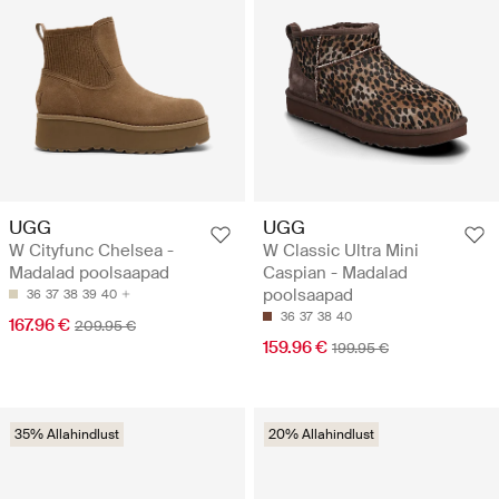
UGG
UGG
W Cityfunc Chelsea -
W Classic Ultra Mini
Madalad poolsaapad
Caspian - Madalad
poolsaapad
36
37
38
39
40
36
37
38
40
167.96 €
209.95 €
159.96 €
199.95 €
35% Allahindlust
20% Allahindlust