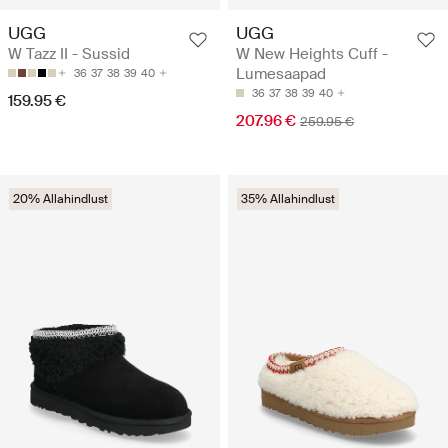
UGG
UGG
W Tazz II - Sussid
W New Heights Cuff -
Lumesaapad
36
37
38
39
40
36
37
38
39
40
159.95 €
207.96 €
259.95 €
20% Allahindlust
35% Allahindlust