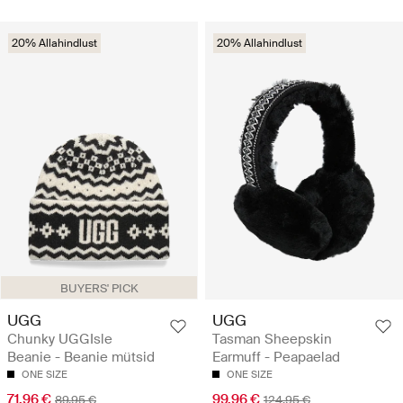
20% Allahindlust
20% Allahindlust
BUYERS' PICK
UGG
UGG
Chunky UGGIsle
Tasman Sheepskin
Beanie - Beanie mütsid
Earmuff - Peapaelad
ONE SIZE
ONE SIZE
71.96 €
99.96 €
89.95 €
124.95 €