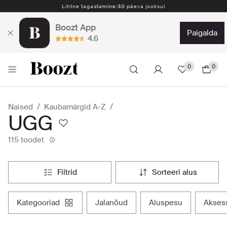
Lihtne tagastamine 30 päeva jooksul
Boozt App
paigalda
4.6
0
0
Naised
Kaubamärgid A-Z
UGG
115 toodet
filtrid
sorteeri alus
kategooriad
jalanõud
aluspesu
akses