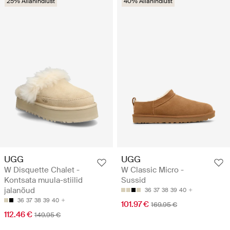
25% Allahindlust
40% Allahindlust
UGG
UGG
W Disquette Chalet -
W Classic Micro -
Kontsata muula-stiilid
Sussid
jalanõud
36
37
38
39
40
36
37
38
39
40
101.97 €
169.95 €
112.46 €
149.95 €