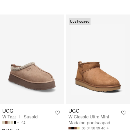
Uus hooaeg
UGG
UGG
W Tazz II - Sussid
W Classic Ultra Mini -
Madalad poolsaapad
42
36
37
38
39
40