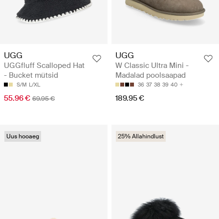
UGG
UGG
UGGfluff Scalloped Hat
W Classic Ultra Mini -
- Bucket mütsid
Madalad poolsaapad
S/M
L/XL
36
37
38
39
40
55.96 €
189.95 €
69.95 €
Uus hooaeg
25% Allahindlust