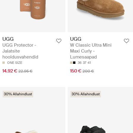
UGG
UGG
UGG Protector -
W Classic Ultra Mini
Jalatsite
Maxi Curly -
hooldusvahendid
Lumesaapad
ONE SIZE
36
37
41
14.92 €
150 €
22.95 €
200 €
30% Allahindlust
30% Allahindlust