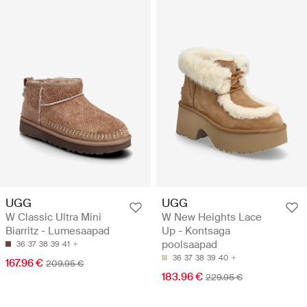
UGG
UGG
W Classic Ultra Mini
W New Heights Lace
Biarritz - Lumesaapad
Up - Kontsaga
poolsaapad
36
37
38
39
41
36
37
38
39
40
167.96 €
209.95 €
183.96 €
229.95 €