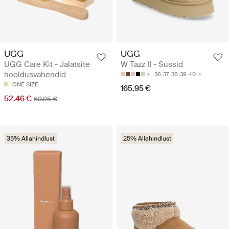
UGG
UGG
UGG Care Kit - Jalatsite
W Tazz II - Sussid
hooldusvahendid
36
37
38
39
40
ONE SIZE
165.95 €
52.46 €
69.95 €
35% Allahindlust
25% Allahindlust