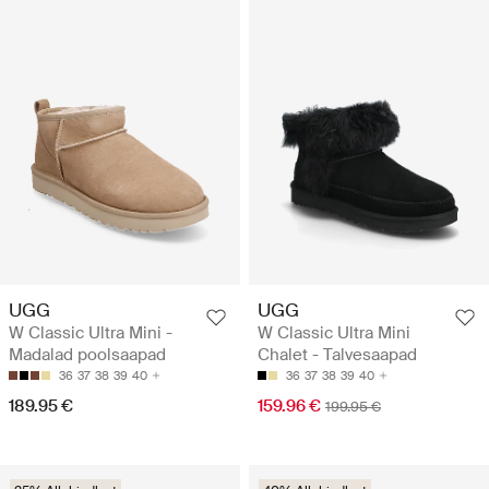
UGG
UGG
W Classic Ultra Mini -
W Classic Ultra Mini
Madalad poolsaapad
Chalet - Talvesaapad
36
37
38
39
40
36
37
38
39
40
189.95 €
159.96 €
199.95 €