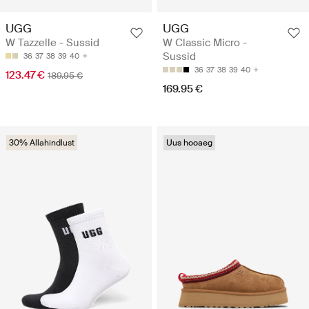
UGG
UGG
W Tazzelle - Sussid
W Classic Micro -
Sussid
36
37
38
39
40
36
37
38
39
40
123.47 €
189.95 €
169.95 €
30% Allahindlust
Uus hooaeg