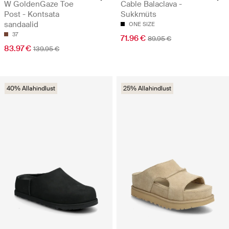
W GoldenGaze Toe
Cable Balaclava -
Post - Kontsata
Sukkmüts
sandaalid
ONE SIZE
37
71.96 €
89.95 €
83.97 €
139.95 €
40% Allahindlust
25% Allahindlust