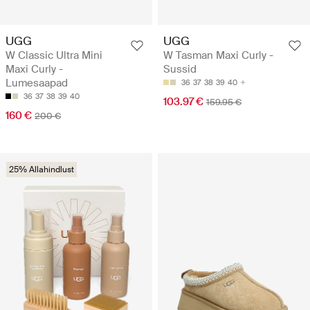
UGG
UGG
W Classic Ultra Mini
W Tasman Maxi Curly -
Maxi Curly -
Sussid
Lumesaapad
36
37
38
39
40
36
37
38
39
40
103.97 €
159.95 €
160 €
200 €
25% Allahindlust