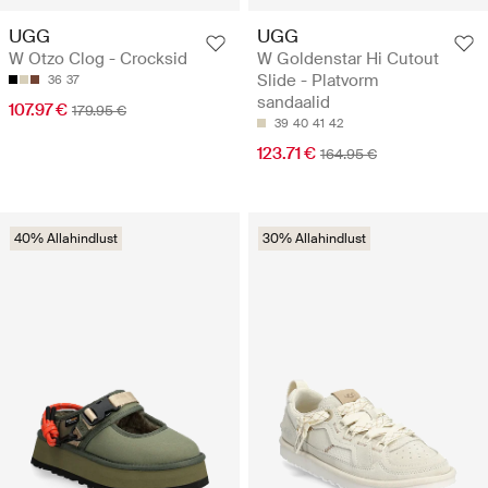
UGG
UGG
W Otzo Clog - Crocksid
W Goldenstar Hi Cutout
Slide - Platvorm
36
37
sandaalid
107.97 €
179.95 €
39
40
41
42
123.71 €
164.95 €
40% Allahindlust
30% Allahindlust