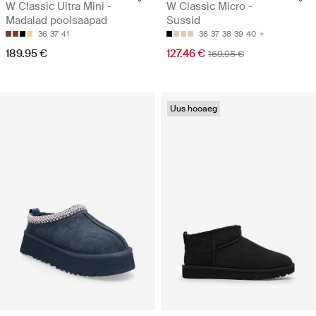
W Classic Ultra Mini -
W Classic Micro -
Madalad poolsaapad
Sussid
36
37
41
36
37
38
39
40
189.95 €
127.46 €
169.95 €
Uus hooaeg