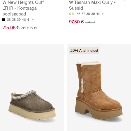
W New Heights Cuff
W Tasman Maxi Curly -
LTHR - Kontsaga
Sussid
poolsaapad
36
37
38
39
40
36
38
39
40
41
97.50 €
150 €
215.96 €
269.95 €
20% Allahindlust