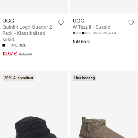
UGG
UGG
Quinlin Logo Quarter 2
W Tazz II - Sussid
Pack - Klassikalised
36
37
39
40
41
sokid
159.95 €
ONE SIZE
13.97 €
19.95 €
20% Allahindlust
Uus hooaeg