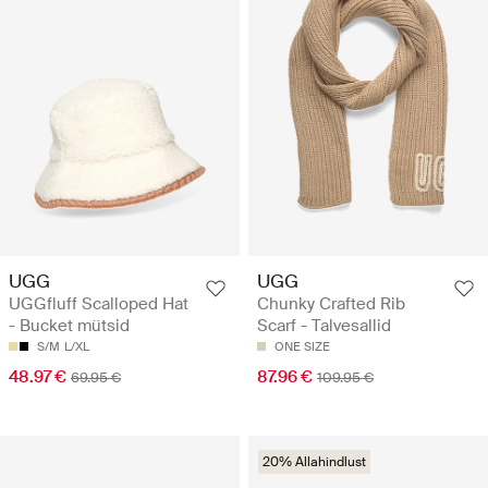
UGG
UGG
UGGfluff Scalloped Hat
Chunky Crafted Rib
- Bucket mütsid
Scarf - Talvesallid
S/M
L/XL
ONE SIZE
48.97 €
87.96 €
69.95 €
109.95 €
20% Allahindlust