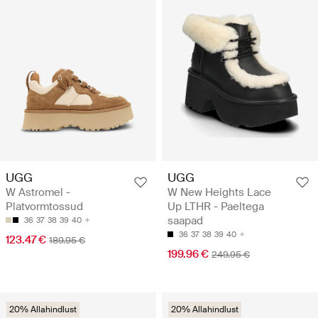
UGG
UGG
W Astromel -
W New Heights Lace
Platvormtossud
Up LTHR - Paeltega
saapad
36
37
38
39
40
36
37
38
39
40
123.47 €
189.95 €
199.96 €
249.95 €
20% Allahindlust
20% Allahindlust