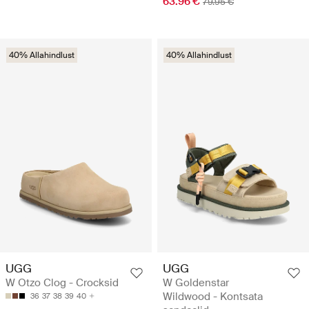
63.96 €
79.95 €
40% Allahindlust
40% Allahindlust
UGG
UGG
W Otzo Clog - Crocksid
W Goldenstar
Wildwood - Kontsata
36
37
38
39
40