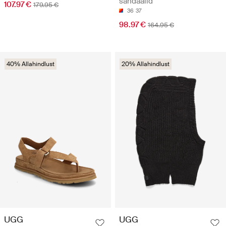
sandaalid
107.97 €
179.95 €
36
37
98.97 €
164.95 €
40% Allahindlust
20% Allahindlust
UGG
UGG