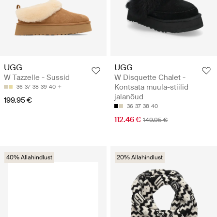
UGG
UGG
W Tazzelle - Sussid
W Disquette Chalet -
Kontsata muula-stiilid
36
37
38
39
40
jalanõud
199.95 €
36
37
38
40
112.46 €
149.95 €
40% Allahindlust
20% Allahindlust