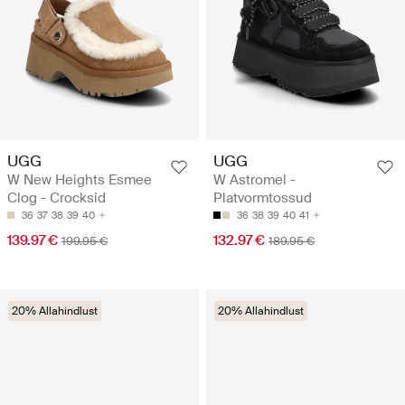
UGG
UGG
W New Heights Esmee
W Astromel -
Clog - Crocksid
Platvormtossud
36
37
38
39
40
36
38
39
40
41
139.97 €
132.97 €
199.95 €
189.95 €
20% Allahindlust
20% Allahindlust