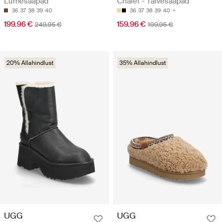
Lumesaapad
Chalet - Talvesaapad
36
37
38
39
40
36
37
38
39
40
199.96 €
159.96 €
249.95 €
199.95 €
20% Allahindlust
35% Allahindlust
UGG
UGG