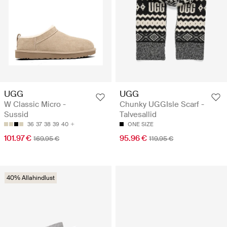
UGG
UGG
W Classic Micro -
Chunky UGGIsle Scarf -
Sussid
Talvesallid
36
37
38
39
40
ONE SIZE
101.97 €
95.96 €
169.95 €
119.95 €
40% Allahindlust