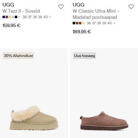
UGG
UGG
W Tazz II - Sussid
W Classic Ultra Mini -
Madalad poolsaapad
36
37
38
39
40
36
37
38
39
40
159.95 €
189.95 €
35% Allahindlust
Uus hooaeg