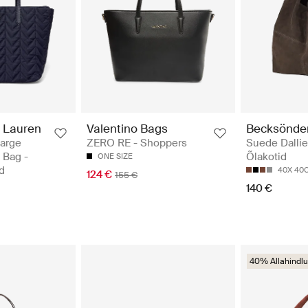
 Lauren
Valentino Bags
Becksönde
Large
ZERO RE - Shoppers
Suede Dallie
 Bag -
Õlakotid
ONE SIZE
id
40X 40
124 €
155 €
140 €
40% Allahindlu