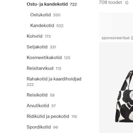
708 toodet
Ostu- ja kandekotid
722
Ostukotid
330
Kandekotid
532
Kohvrid
173
sponsoreeritud
Seljakotid
331
Kosmeetikakotid
125
Reisitarvikud
113
Rahakotid ja kaardihoidjad
222
Reisikotid
59
Arvutikotid
57
Ridikülid ja peokotid
116
Spordikotid
98