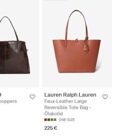
D
Lauren Ralph Lauren
hoppers
Faux-Leather Large
Reversible Tote Bag -
Õlakotid
ONE SIZE
225 €