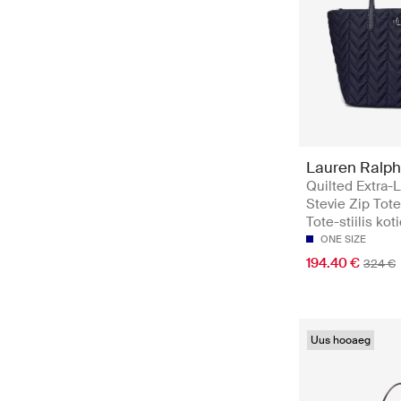
Lauren Ralph
Quilted Extra-
Stevie Zip Tote
Tote-stiilis kot
ONE SIZE
194.40 €
324 €
Uus hooaeg