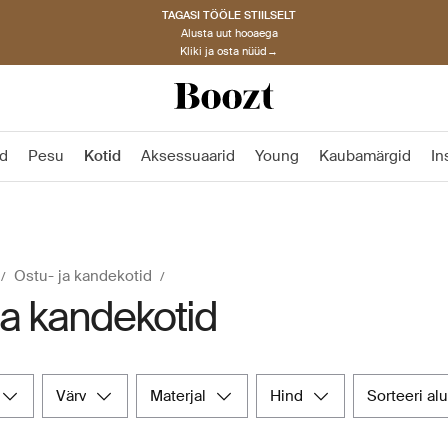
TAGASI TÖÖLE STIILSELT
Alusta uut hooaega
Kliki ja osta nüüd→
d
Pesu
Kotid
Aksessuaarid
Young
Kaubamärgid
In
Ostu- ja kandekotid
ja kandekotid
värv
materjal
hind
sorteeri al