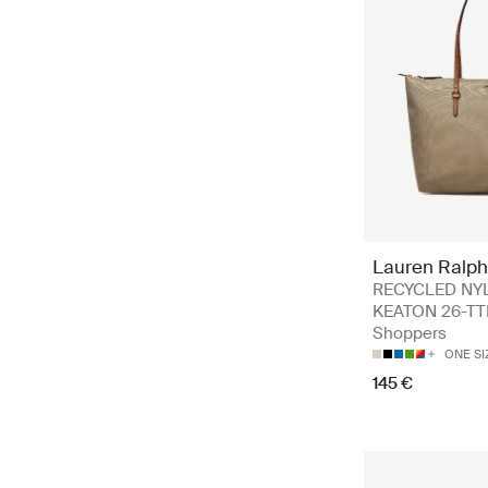
Lauren Ralph
RECYCLED NY
KEATON 26-TT
Shoppers
ONE SI
145 €