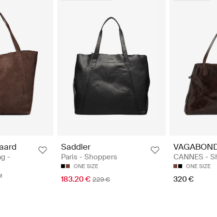
aard
Saddler
VAGABON
g -
Paris - Shoppers
CANNES - S
ONE SIZE
ONE SIZE
M
183.20 €
320 €
229 €