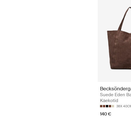
Becksönderg
Suede Eden Ba
Käekotid
38X 40C
140 €