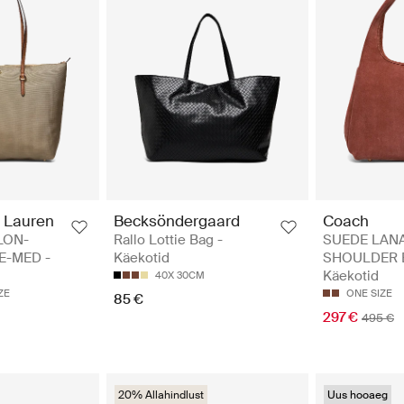
 Lauren
Becksöndergaard
Coach
LON-
Rallo Lottie Bag -
SUEDE LAN
E-MED -
Käekotid
SHOULDER 
Käekotid
40X 30CM
ZE
ONE SIZE
85 €
297 €
495 €
20% Allahindlust
Uus hooaeg