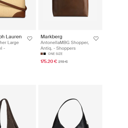
ph Lauren
Markberg
her Large
AntonellaMBG Shopper,
l -
Antiq. - Shoppers
ONE SIZE
175.20 €
219 €