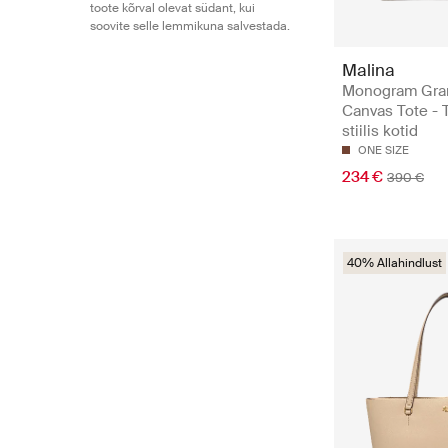
toote kõrval olevat südant, kui
soovite selle lemmikuna salvestada.
Malina
Monogram Gra
Canvas Tote - 
stiilis kotid
ONE SIZE
234 €
390 €
40% Allahindlust