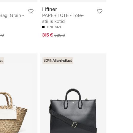
Liffner
ag, Grain -
PAPER TOTE - Tote-
stiilis kotid
ONE SIZE
315 €
 €
525 €
st
30% Allahindlust