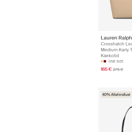
Lauren Ralph
Crosshatch Le
Medium Karly T
Käekotid
ONE SIZE
165 €
275 €
40% Allahindlust