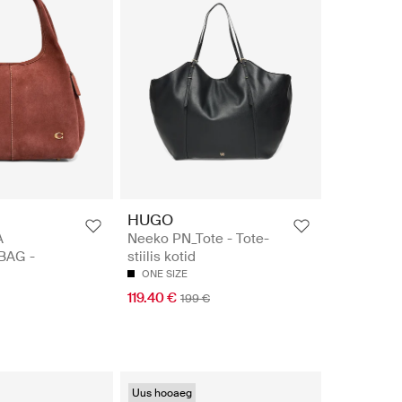
HUGO
A
Neeko PN_Tote - Tote-
BAG -
stiilis kotid
ONE SIZE
119.40 €
199 €
Uus hooaeg