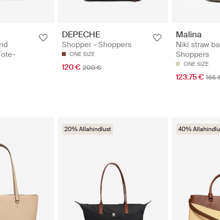
DEPECHE
Malina
nd
Shopper - Shoppers
Niki straw ba
Tote-
Shoppers
ONE SIZE
ONE SIZE
120 €
200 €
123.75 €
165 
20% Allahindlust
40% Allahindlu