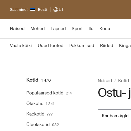
Saatmine:
Eesti
ET
Naised
Mehed
Lapsed
Sport
Ilu
Kodu
Vaata kõiki
Uued tooted
Pakkumised
Riided
Kinga
Kotid
4 470
Naised
Kotid
Ostu- 
Populaarsed kotid
214
Õlakotid
1 341
Käekotid
777
kaubamärgid
Üleõlakotid
932