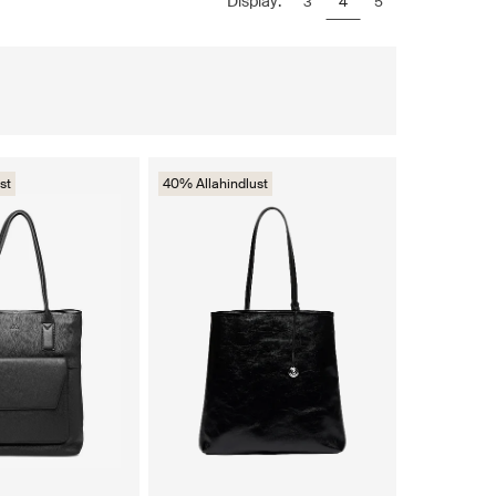
Display:
3
4
5
st
40% Allahindlust