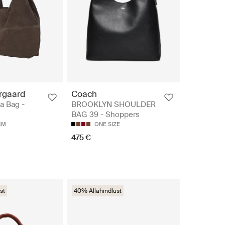
rgaard
Coach
a Bag -
BROOKLYN SHOULDER
BAG 39 - Shoppers
CM
ONE SIZE
475 €
st
40% Allahindlust