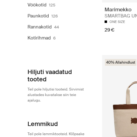
Vöökotid
125
Marimekko
Paunkotid
SMARTBAG U
126
ONE SIZE
Rannakotid
44
29 €
Kotirihmad
6
40% Allahindlust
Hiljuti vaadatud
tooted
Teil pole hiljutisi tooteid. Sirvimist
alustades kuvatakse siin teie
ajalugu.
Lemmikud
Teil pole lemmiktooteid. Klõpsake