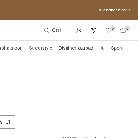
Klienditeenindus
0
0
Otsi
spiratsioon
Streetstyle
Disainerikaubad
Ilu
Sport
us