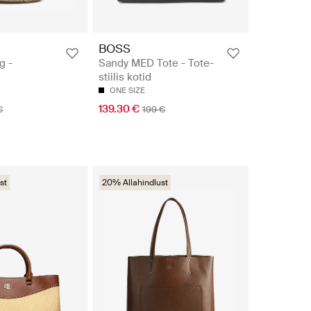
BOSS
g -
Sandy MED Tote - Tote-
stiilis kotid
ONE SIZE
139.30 €
€
199 €
st
20% Allahindlust