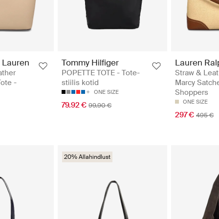
 Lauren
Tommy Hilfiger
Lauren Ral
ather
POPETTE TOTE - Tote-
Straw & Leat
ote -
stiilis kotid
Marcy Satche
Shoppers
ONE SIZE
ONE SIZE
79.92 €
99.90 €
297 €
495 €
20% Allahindlust