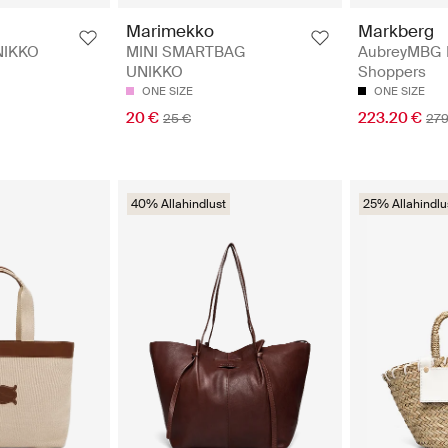
Markberg
Marimekko
AubreyMBG B
NIKKO
MINI SMARTBAG
Shoppers
UNIKKO
ONE SIZE
ONE SIZE
223.20 €
20 €
279
25 €
40% Allahindlust
25% Allahindlu