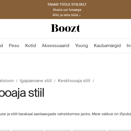
TAGASI TÖÖLE STIILSELT
Alusta uut hooaega
Kliki ja osta nüüd→
ad
Pesu
Kotid
Aksessuaarid
Young
Kaubamärgid
In
atsioon
Igapäevane stiil
Keskhooaja stiil
oaja stiil
juse ja stiili tasakaal aastaaegade vaheldumise jaoks. Meie valikus on lõputu