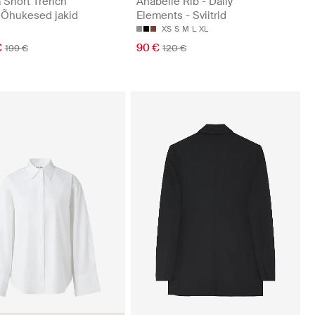
Short Trench
Anabelle Rib - Daily
- Õhukesed jakid
Elements - Sviitrid
XS
S
M
L
XL
€
90 €
199 €
120 €