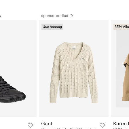
sponsoreeritud
Uus hooaeg
35% Alla
Gant
Karen 