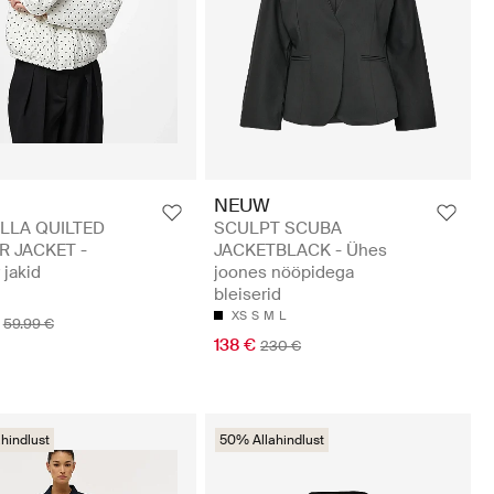
NEUW
LLA QUILTED
SCULPT SCUBA
 JACKET -
JACKETBLACK - Ühes
jakid
joones nööpidega
bleiserid
XS
S
M
L
59.99 €
138 €
230 €
hindlust
50% Allahindlust