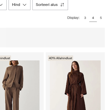
hind
sorteeri alus
Display:
3
4
5
hindlust
40% Allahindlust