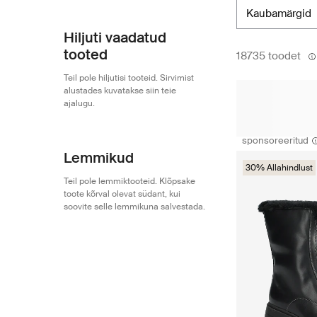
kaubamärgid
Hiljuti vaadatud
tooted
18735 toodet
Teil pole hiljutisi tooteid. Sirvimist
alustades kuvatakse siin teie
ajalugu.
sponsoreeritud
Lemmikud
30% Allahindlust
Teil pole lemmiktooteid. Klõpsake
toote kõrval olevat südant, kui
soovite selle lemmikuna salvestada.