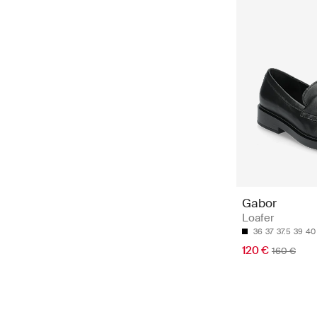
Gabor
Loafer
36
37
37.5
39
40
120 €
160 €