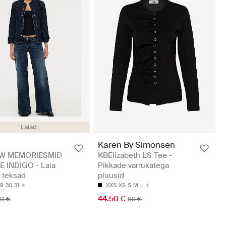
Laiad
Karen By Simonsen
OW MEMORIESMID
KBElizabeth LS Tee -
 INDIGO - Laia
Pikkade varrukatega
 teksad
pluusid
29
30
31
XXS
XS
S
M
L
44.50 €
50 €
89 €