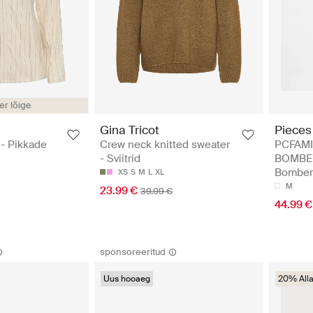
r lõige
Gina Tricot
Pieces
 - Pikkade
Crew neck knitted sweater
PCFAMI
- Sviitrid
BOMBER
Bomber 
XS
S
M
L
XL
M
23.99 €
39.99 €
44.99 €
sponsoreeritud
Uus hooaeg
20% Alla