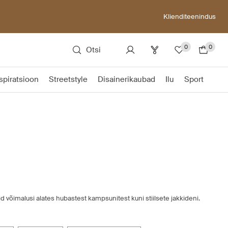
Klienditeenindus
0
0
Otsi
spiratsioon
Streetstyle
Disainerikaubad
Ilu
Sport
id võimalusi alates hubastest kampsunitest kuni stiilsete jakkideni.