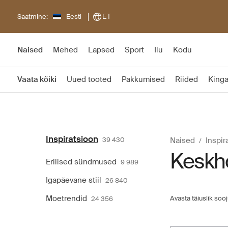
Saatmine:
Eesti
ET
Naised
Mehed
Lapsed
Sport
Ilu
Kodu
Vaata kõiki
Uued tooted
Pakkumised
Riided
King
Inspiratsioon
39 430
Naised
Inspir
Keskho
Erilised sündmused
9 989
Igapäevane stiil
26 840
Moetrendid
Avasta täiuslik soo
24 356