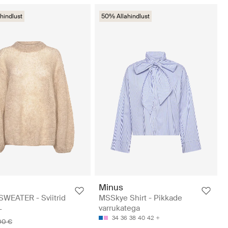
hindlust
50% Allahindlust
Minus
WEATER - Sviitrid
MSSkye Shirt - Pikkade
varrukatega
L
34
36
38
40
42
00 €