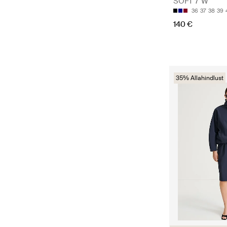
SOFT 7 W
36
37
38
39
140 €
35% Allahindlust