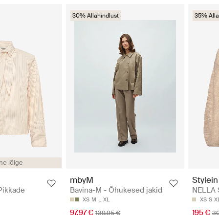
30% Allahindlust
35% Alla
ine lõige
mbyM
Stylein
 Pikkade
Bavina-M - Õhukesed jakid
NELLA S
XS
M
L
XL
XS
S
X
97.97 €
195 €
139.95 €
3