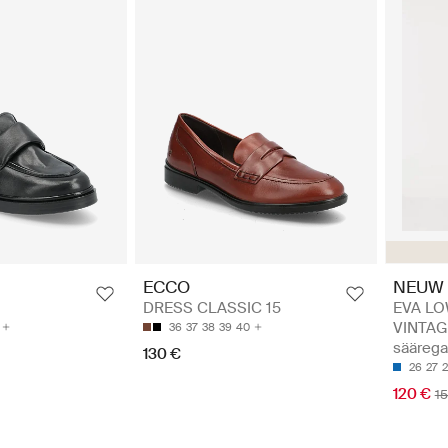
ECCO
NEUW
DRESS CLASSIC 15
EVA L
VINTAGE
36
37
38
39
40
säärega
130 €
26
27
120 €
1