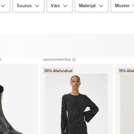
suurus
värv
materjal
muster
sponsoreeritud
35% Allahindlust
15% Alla