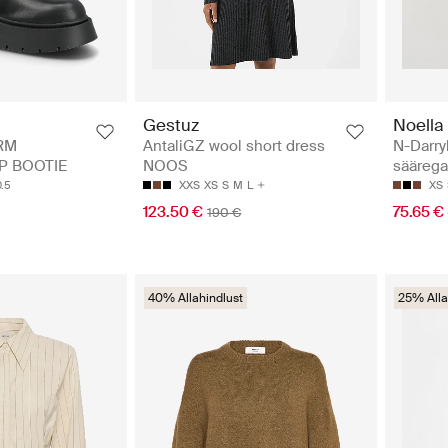
Gestuz
Noella
RM
AntaliGZ wool short dress
N-Darry
P BOOTIE
NOOS
säärega
.5
XXS
XS
S
M
L
XS
123.50 €
75.65 €
190 €
40% Allahindlust
25% Alla