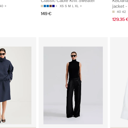
Classic Cable Knit Sweater
KBDana 
jacket 
40
XS
S
M
L
XL
40
42
149 €
129.35 