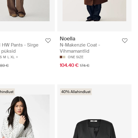
Noella
l HW Pants - Sirge
N-Makenzie Coat -
 püksid
Vihmamantlid
S
M
L
XL
ONE SIZE
104.40 €
89 €
174 €
hindlust
40% Allahindlust