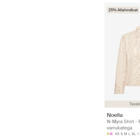
25% Allahindlust
Taval
Noella
N-Myra Shirt -
varrukatega
XS
S
M
L
XL