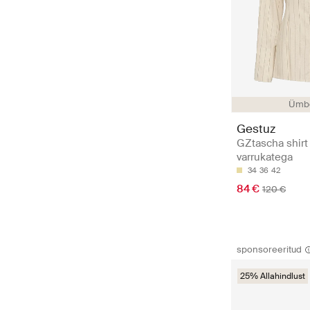
Ümbe
Gestuz
GZtascha shirt
varrukatega
34
36
42
84 €
120 €
sponsoreeritud
25% Allahindlust