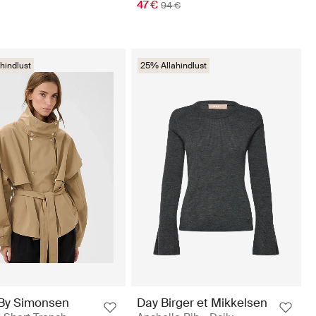
47 €
94 €
hindlust
25% Allahindlust
By Simonsen
Day Birger et Mikkelsen