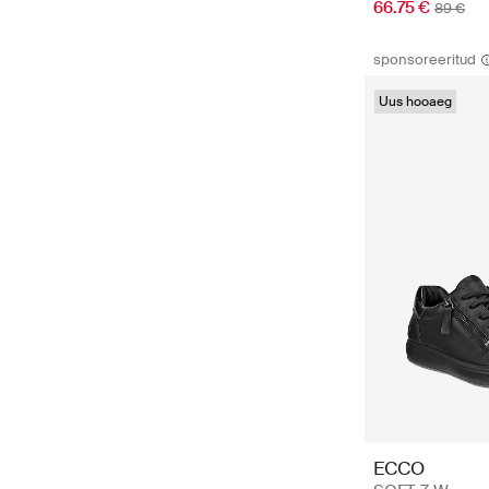
66.75 €
89 €
sponsoreeritud
Uus hooaeg
ECCO