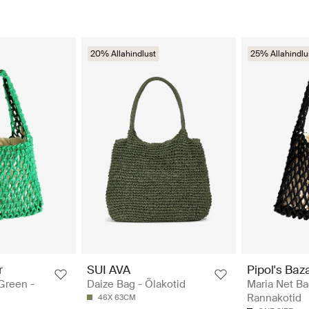
20% Allahindlust
25% Allahindlu
r
SUI AVA
Pipol's Baz
Green -
Daize Bag - Õlakotid
Maria Net Ba
Rannakotid
46X 63CM