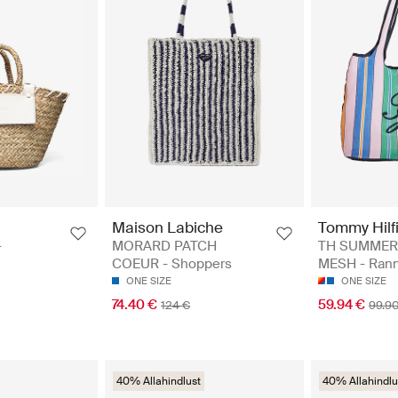
Maison Labiche
Tommy Hilf
-
MORARD PATCH
TH SUMMER
COEUR - Shoppers
MESH - Rann
ONE SIZE
ONE SIZE
74.40 €
59.94 €
124 €
99.9
40% Allahindlust
40% Allahindlu