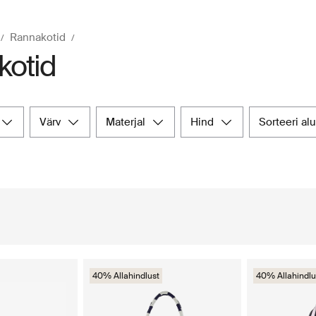
Rannakotid
kotid
värv
materjal
hind
sorteeri al
40% Allahindlust
40% Allahindlu