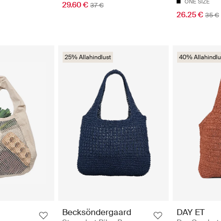
ONE SIZE
29.60 €
37 €
26.25 €
35 €
25% Allahindlust
40% Allahindlu
Becksöndergaard
DAY ET