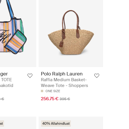
iger
Polo Ralph Lauren
 TOTE
Raffia Medium Basket-
akotid
Weave Tote - Shoppers
ONE SIZE
256.75 €
0 €
395 €
st
40% Allahindlust