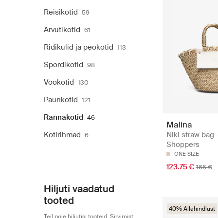
Reisikotid
59
Arvutikotid
61
Ridikülid ja peokotid
113
Spordikotid
98
Vöökotid
130
Paunkotid
121
Rannakotid
46
Malina
Kotirihmad
Niki straw bag 
6
Shoppers
ONE SIZE
123.75 €
165 €
Hiljuti vaadatud
tooted
40% Allahindlust
Teil pole hiljutisi tooteid. Sirvimist