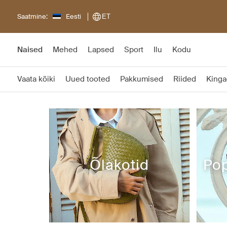
Saatmine:
Eesti
ET
Naised
Mehed
Lapsed
Sport
Ilu
Kodu
Vaata kõiki
Uued tooted
Pakkumised
Riided
Kinga
Õlakotid
Pop