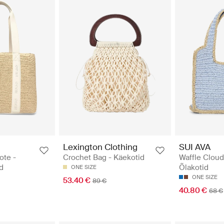
Lexington Clothing
SUI AVA
ote -
Crochet Bag - Käekotid
Waffle Cloud
id
Õlakotid
ONE SIZE
ONE SIZE
53.40 €
89 €
40.80 €
68 €