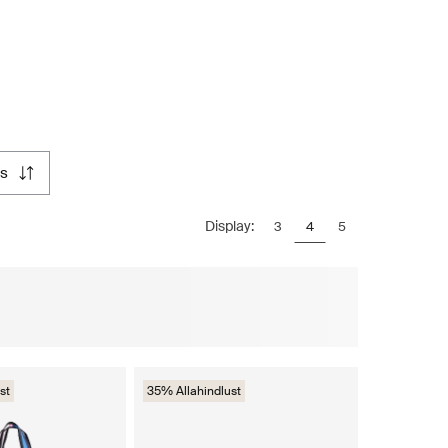
us
Display:
3
4
5
st
35% Allahindlust