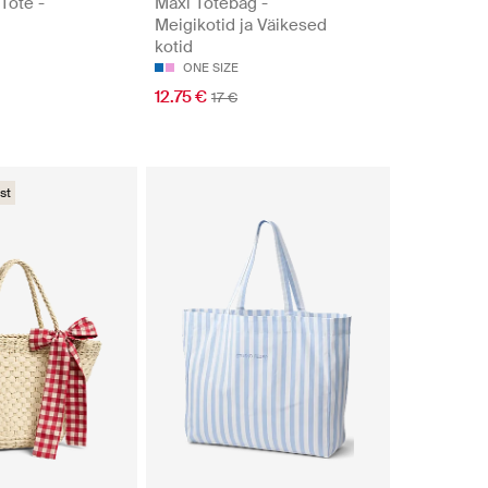
Tote -
Maxi Totebag -
Meigikotid ja Väikesed
kotid
ONE SIZE
12.75 €
17 €
st