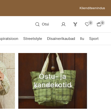
Klienditeenindus
0
0
Otsi
spiratsioon
Streetstyle
Disainerikaubad
Ilu
Sport
Ostu- ja
kandekotid