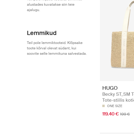
alustades kuvatakse siin teie
ajalugu.
Lemmikud
Teil pole lemmiktooteid. Klõpsake
toote kõrval olevat südant, kui
soovite selle lemmikuna salvestada.
HUGO
Becky ST_SM T
Tote-stiilis kot
ONE SIZE
119.40 €
199 €