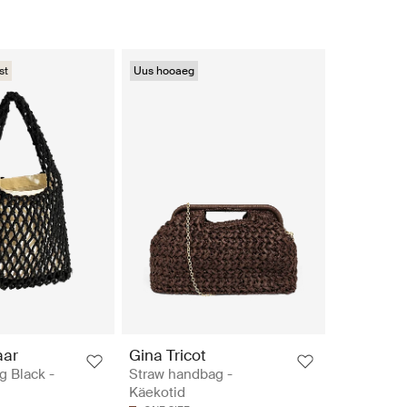
st
Uus hooaeg
aar
Gina Tricot
g Black -
Straw handbag -
Käekotid