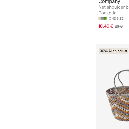
Company
Net shoulder b
Poekotid
ONE SIZE
18.40 €
23 €
30% Allahindlust