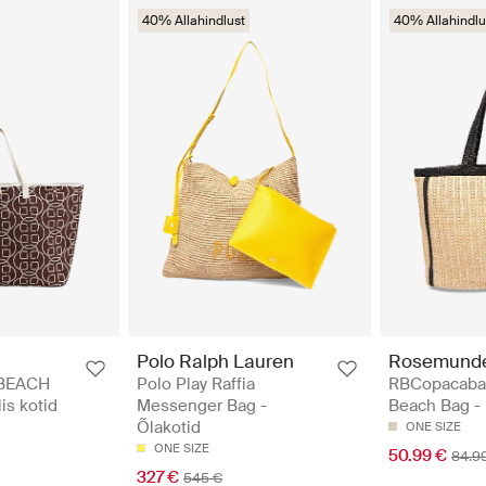
40% Allahindlust
40% Allahindlu
Polo Ralph Lauren
Rosemund
BEACH
Polo Play Raffia
RBCopacaba
is kotid
Messenger Bag -
Beach Bag -
Õlakotid
ONE SIZE
ONE SIZE
50.99 €
84.9
327 €
545 €