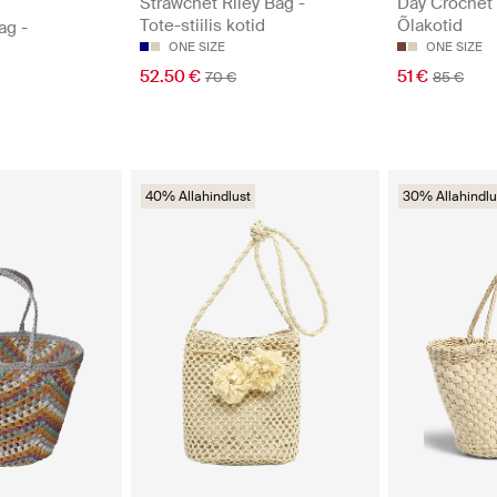
Strawchet Riley Bag -
Day Crochet 
Tote-stiilis kotid
Õlakotid
ag -
ONE SIZE
ONE SIZE
52.50 €
51 €
70 €
85 €
40% Allahindlust
30% Allahindlu