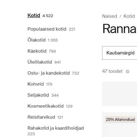
Kotid
4 522
Naised
Kotid
Ranna
Populaarsed kotid
221
Õlakotid
1 355
Käekotid
794
kaubamärgid
Üleõlakotid
941
47 toodet
Ostu- ja kandekotid
732
Kohvrid
179
Seljakotid
344
Kosmeetikakotid
129
Reisitarvikud
121
25% Allahindlust
Rahakotid ja kaardihoidjad
223