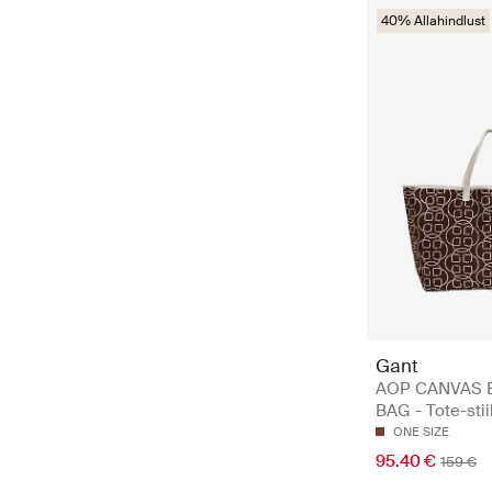
40% Allahindlust
Gant
AOP CANVAS 
BAG - Tote-stiil
ONE SIZE
95.40 €
159 €