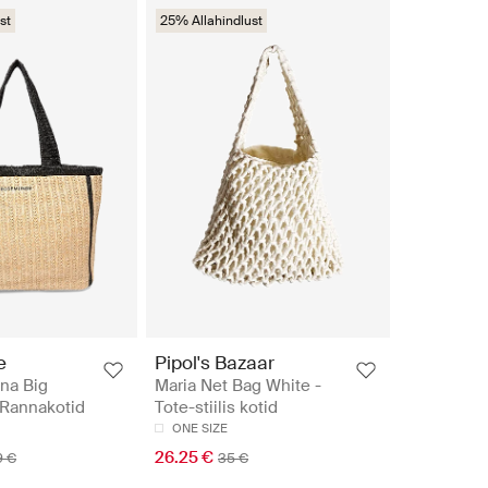
st
25% Allahindlust
e
Pipol's Bazaar
na Big
Maria Net Bag White -
 Rannakotid
Tote-stiilis kotid
ONE SIZE
26.25 €
9 €
35 €