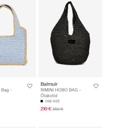
Balmuir
 Bag -
RIMINI HOBO BAG -
Õlakotid
ONE SIZE
210 €
350 €