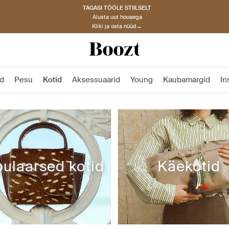
TAGASI TÖÖLE STIILSELT
Alusta uut hooaega
Kliki ja osta nüüd→
d
Pesu
Kotid
Aksessuaarid
Young
Kaubamärgid
In
ulaarsed kotid
Käekotid