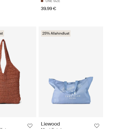
ONE SIZE
39.99 €
st
25% Allahindlust
Liewood