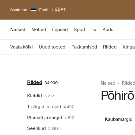
Saatmine:
Eesti
ET
Naised
Mehed
Lapsed
Sport
Ilu
Kodu
Vaata kõiki
Uued tooted
Pakkumised
Riided
Kinga
Riided
34 930
Naised
Riide
Põhirõ
Kleidid
5 212
T-särgid ja topid
4 497
Pluusid ja särgid
4 812
kaubamärgid
Seelikud
2 363