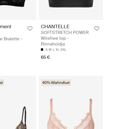
ement
CHANTELLE
SOFTSTRETCH POWER
Wirefree top -
e Bralette -
Rinnahoidja
S
M
L
XL
XXL
65 €
st
40% Allahindlust