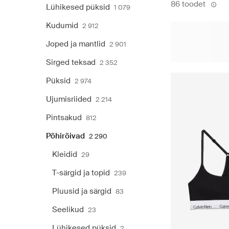
86 toodet
Lühikesed püksid
1 079
Kudumid
2 912
Joped ja mantlid
2 901
Sirged teksad
2 352
Püksid
2 974
Ujumisriided
2 214
Pintsakud
812
Põhirõivad
2 290
Kleidid
29
T-särgid ja topid
239
Pluusid ja särgid
83
Seelikud
23
Lühikesed püksid
2