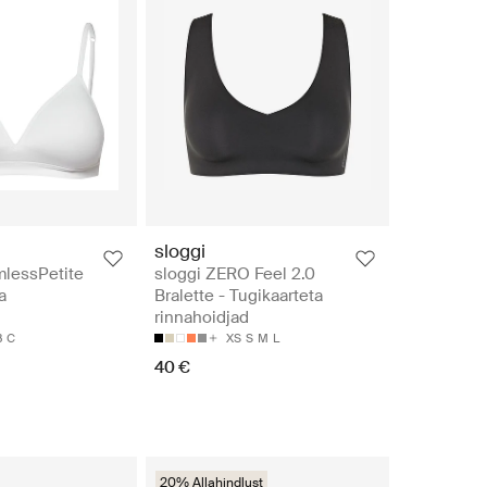
sloggi
mlessPetite
sloggi ZERO Feel 2.0
a
Bralette - Tugikaarteta
rinnahoidjad
B
C
XS
S
M
L
40 €
20% Allahindlust