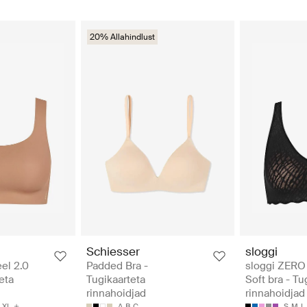
20% Allahindlust
Schiesser
sloggi
el 2.0
Padded Bra -
sloggi ZERO 
eta
Tugikaarteta
Soft bra - Tu
rinnahoidjad
rinnahoidjad
XL
A
B
C
S
M
L