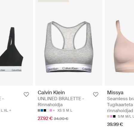
Calvin Klein
Missya
 -
UNLINED BRALETTE -
Seamless bra
Rinnahoidja
Tugikaarteta
rinnahoidjad
L
XL
XS
S
M
L
S/M
M/L
27.92 €
34.90 €
39.99 €