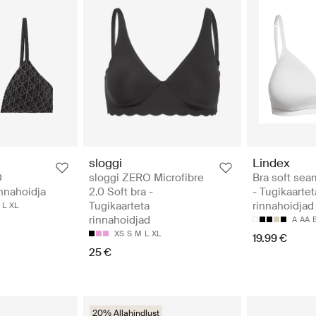
sloggi
Lindex
D
sloggi ZERO Microfibre
Bra soft sea
nnahoidja
2.0 Soft bra -
- Tugikaartet
Tugikaarteta
rinnahoidjad
L
XL
rinnahoidjad
A
AA
XS
S
M
L
XL
19.99 €
25 €
20% Allahindlust