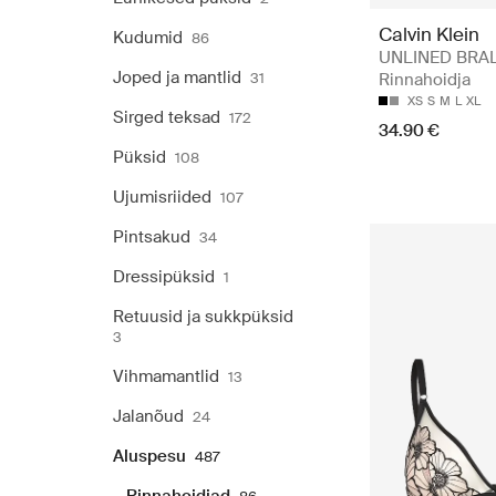
Calvin Klein
Kudumid
86
UNLINED BRAL
Joped ja mantlid
31
Rinnahoidja
XS
S
M
L
XL
Sirged teksad
172
34.90 €
Püksid
108
Ujumisriided
107
Pintsakud
34
Dressipüksid
1
Retuusid ja sukkpüksid
3
Vihmamantlid
13
Jalanõud
24
Aluspesu
487