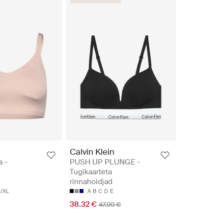
Calvin Klein
 -
PUSH UP PLUNGE -
Tugikaarteta
rinnahoidjad
L/XL
A
B
C
D
E
38.32 €
47.90 €