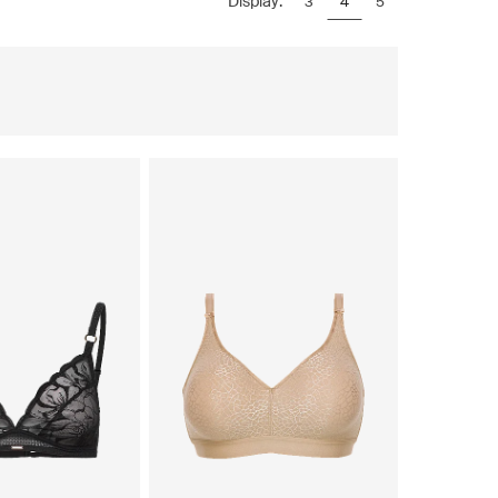
Display:
3
4
5