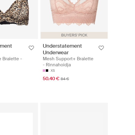
BUYERS' PICK
ement
Understatement
Underwear
 Bralette -
Mesh Support+ Bralette
- Rinnahoidja
XS
50.40 €
84 €