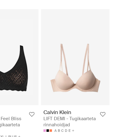
Calvin Klein
Feel Bliss
LIFT DEMI - Tugikaarteta
gikaarteta
rinnahoidjad
A
B
C
D
E
XL
L PLUS