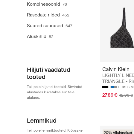
Kombinesoonid
76
Rasedate riided
452
Suured suurused
647
Aluskihid
82
Calvin Klein
Hiljuti vaadatud
LIGHTLY LINE
tooted
TRIANGLE - Ri
Teil pole hiljutisi tooteid. Sirvimist
XS
S
M
alustades kuvatakse siin teie
27.89 €
42.90 €
ajalugu.
Lemmikud
Teil pole lemmiktooteid. Klõpsake
20% Allahindlust