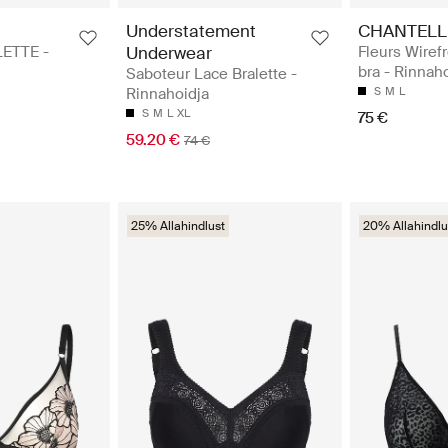
Understatement
CHANTELL
ETTE -
Underwear
Fleurs Wirefr
bra - Rinnah
Saboteur Lace Bralette -
Rinnahoidja
S
M
L
S
M
L
XL
75 €
59.20 €
74 €
25% Allahindlust
20% Allahindlu