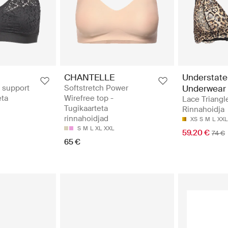
CHANTELLE
Understat
 support
Softstretch Power
Underwear
eta
Wirefree top -
Lace Triangle
Tugikaarteta
Rinnahoidja
rinnahoidjad
XS
S
M
L
XXL
S
M
L
XL
XXL
59.20 €
74 €
65 €