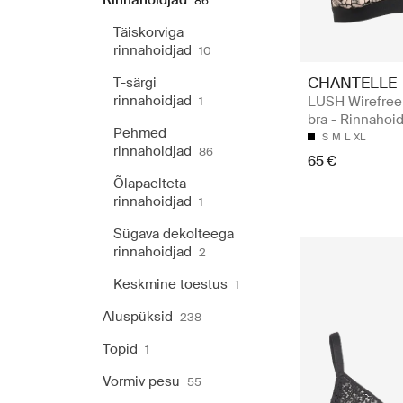
Rinnahoidjad
86
Täiskorviga
rinnahoidjad
10
CHANTELLE
T-särgi
rinnahoidjad
LUSH Wirefree 
1
bra - Rinnahoid
Pehmed
S
M
L
XL
rinnahoidjad
86
65 €
Õlapaelteta
rinnahoidjad
1
Sügava dekolteega
rinnahoidjad
2
Keskmine toestus
1
Aluspüksid
238
Topid
1
Vormiv pesu
55