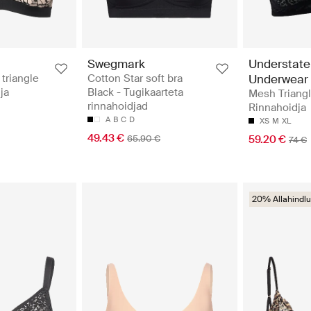
Swegmark
Understat
triangle
Cotton Star soft bra
Underwear
ja
Black - Tugikaarteta
Mesh Triangl
rinnahoidjad
Rinnahoidja
A
B
C
D
XS
M
XL
49.43 €
65.90 €
59.20 €
74 €
20% Allahindlu