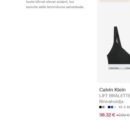
toote kõrval olevat südant, kui
soovite selle lemmikuna salvestada.
Calvin Klein
LIFT BRALETTE
Rinnahoidja
XS
S
M
38.32 €
47.90 €