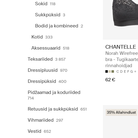
Sokid
118
Sukkpüksid
3
Bodid ja kombineed
2
Kotid
333
CHANTELLE
Aksessuaarid
518
Norah Wirefree
Teksariided
bra - Tugikaart
3 857
rinnahoidjad
Dressipluusid
970
C
D
E
F
G
62 €
Dressipüksid
400
Pidžaamad ja koduriided
714
Retuusid ja sukkpüksid
651
35% Allahindlust
Vihmariided
297
Vestid
652