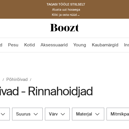
TAGASI TÖÖLE STIILSELT
Alusta uut hooaega
Kliki ja osta nüüd→
d
Pesu
Kotid
Aksessuaarid
Young
Kaubamärgid
In
d
Põhirõivad
ivad - Rinnahoidjad
suurus
värv
materjal
mitmikp