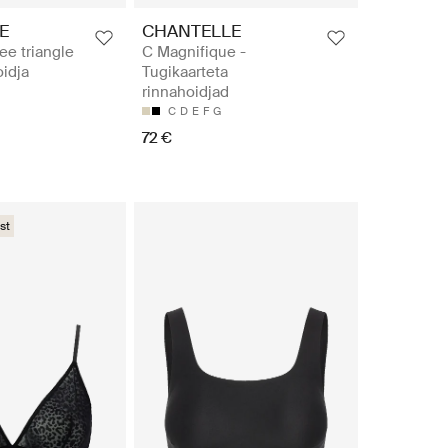
E
CHANTELLE
ee triangle
C Magnifique -
oidja
Tugikaarteta
rinnahoidjad
C
D
E
F
G
72 €
st