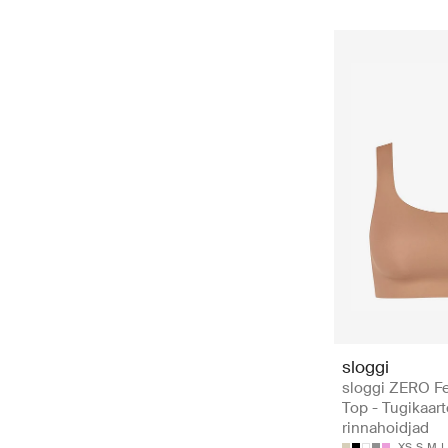
sloggi
sloggi ZERO Fe
Top - Tugikaart
rinnahoidjad
XS
S
M
L