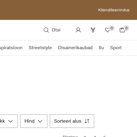
Klienditeenindus
0
0
Otsi
spiratsioon
Streetstyle
Disainerikaubad
Ilu
Sport
akk
hind
sorteeri alus