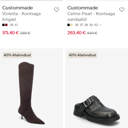
Custommade
Custommade
Violetta - Kontsaga
Celine Pearl - Kontsaga
kingad
sandaalid
38
41
36
37
38
39
40
173.40 €
263.40 €
289 €
439 €
40% Allahindlust
40% Allahindlust