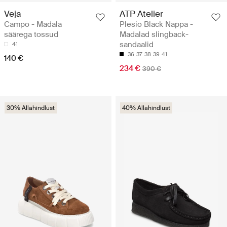
Veja
ATP Atelier
Campo - Madala
Plesio Black Nappa -
säärega tossud
Madalad slingback-
sandaalid
41
36
37
38
39
41
140 €
234 €
390 €
30% Allahindlust
40% Allahindlust