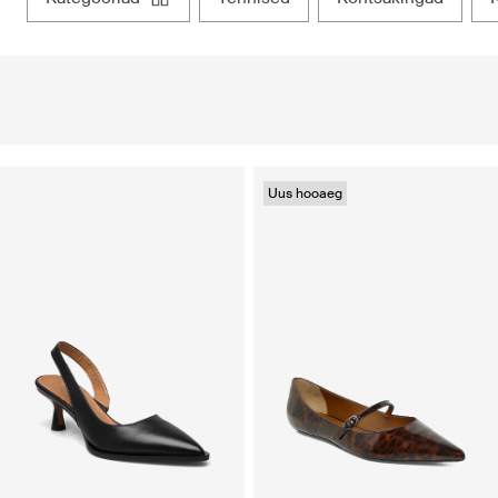
Uus hooaeg