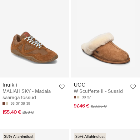
Inuikii
UGG
MALIAH SKY - Madala
W Scuffette II - Sussid
säärega tossud
36
37
36
37
38
39
97.46 €
129.95 €
155.40 €
259 €
35% Allahindlust
35% Allahindlust