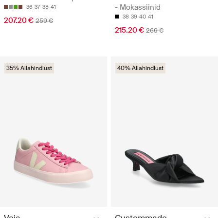
- Mokassiinid
36
37
38
41
38
39
40
41
207.20 €
259 €
215.20 €
269 €
35% Allahindlust
40% Allahindlust