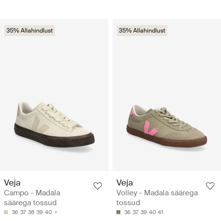
35% Allahindlust
35% Allahindlust
Veja
Veja
Campo - Madala
Volley - Madala säärega
säärega tossud
tossud
36
37
38
39
40
36
37
39
40
41