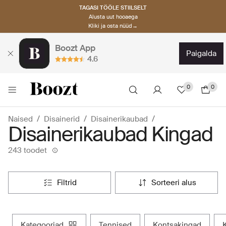
TAGASI TÖÖLE STIILSELT
Alusta uut hooaega
Kliki ja osta nüüd→
Boozt App
paigalda
4.6
0
0
Naised
Disainerid
Disainerikaubad
Disainerikaubad Kingad
243 toodet
filtrid
sorteeri alus
kategooriad
tennised
kontsakingad