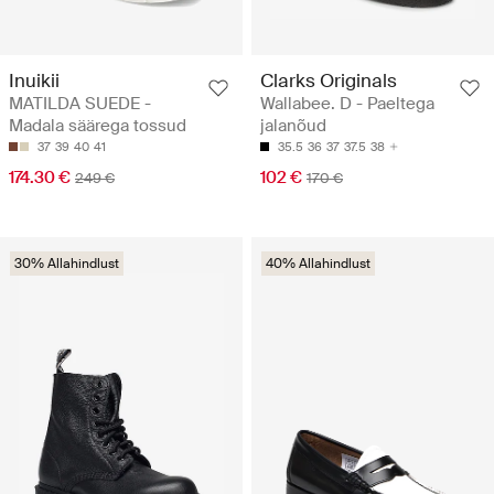
Inuikii
Clarks Originals
MATILDA SUEDE -
Wallabee. D - Paeltega
Madala säärega tossud
jalanõud
37
39
40
41
35.5
36
37
37.5
38
174.30 €
102 €
249 €
170 €
30% Allahindlust
40% Allahindlust