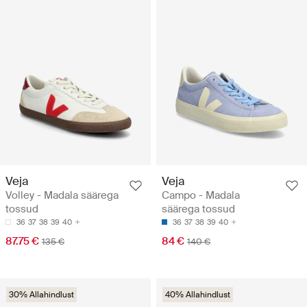
Veja
Veja
Volley - Madala säärega
Campo - Madala
tossud
säärega tossud
36
37
38
39
40
36
37
38
39
40
87.75 €
84 €
135 €
140 €
30% Allahindlust
40% Allahindlust