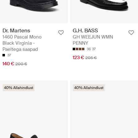
Dr. Martens
G.H. BASS
1460 Pascal Mono
GH WEEJUN WMN
Black Virginia -
PENNY
Paeltega saapad
36
37
37
123 €
205 €
140 €
200 €
40% Allahindlust
40% Allahindlust