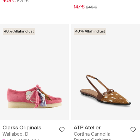
403 €
620 €
147 €
245 €
40% Allahindlust
40% Allahindlust
Clarks Originals
ATP Atelier
Wallabee. D
Cortina Cannella