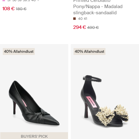
Printed Cerbiatto
37
38
39
39.5
40
Pony/Nappa - Madalad
108 €
180 €
slingback-sandaalid
40
41
294 €
490 €
40% Allahindlust
40% Allahindlust
BUYERS' PICK