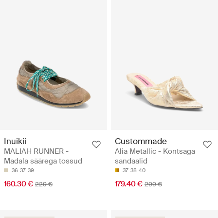
Inuikii
Custommade
MALIAH RUNNER -
Alia Metallic - Kontsaga
Madala säärega tossud
sandaalid
36
37
39
37
38
40
160.30 €
179.40 €
229 €
299 €