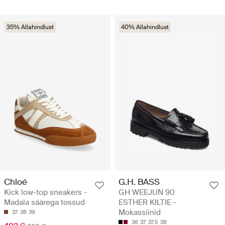
35% Allahindlust
40% Allahindlust
Chloé
G.H. BASS
Kick low-top sneakers -
GH WEEJUN 90
Madala säärega tossud
ESTHER KILTIE -
Mokassiinid
37
38
39
36
37
37.5
38