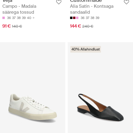
Veja
Custommade
Campo - Madala
Alia Satin - Kontsaga
säärega tossud
sandaalid
36
37
38
39
40
36
37
38
39
91 €
144 €
140 €
240 €
40% Allahindlust