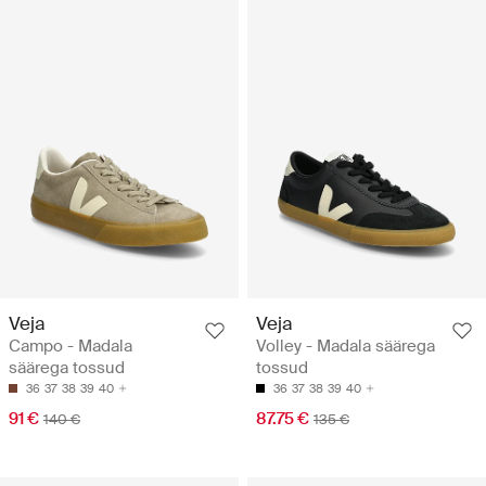
Veja
Veja
Campo - Madala
Volley - Madala säärega
säärega tossud
tossud
36
37
38
39
40
36
37
38
39
40
91 €
87.75 €
140 €
135 €