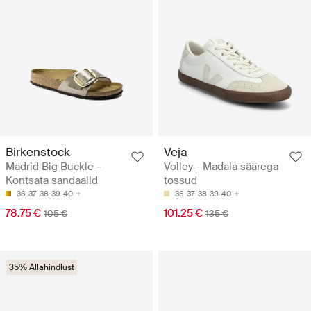
Birkenstock
Veja
Madrid Big Buckle -
Volley - Madala säärega
Kontsata sandaalid
tossud
36
37
38
39
40
36
37
38
39
40
78.75 €
101.25 €
105 €
135 €
35% Allahindlust