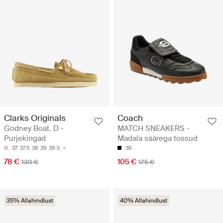
Clarks Originals
Coach
Godney Boat. D -
MATCH SNEAKERS -
Purjekingad
Madala säärega tossud
37
37.5
38
39
39.5
36
78 €
105 €
130 €
175 €
35% Allahindlust
40% Allahindlust