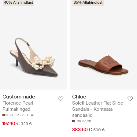
40% Allahindlust
35% Allahindlust
Custommade
Chloé
Florence Pearl -
Soleil Leather Flat Slide
Pulmakingad
Sandals - Kontsata
sandaalid
36
37
38
39
41
36
37
38
197.40 €
329 €
383.50 €
590 €