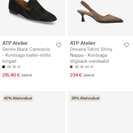
ATP Atelier
ATP Atelier
Dervio Black Camoscio
Desana Tahini Shiny
- Kontsaga loafer-stiilis
Nappa - Kontsaga
kingad
sligback-sandaalid
38
39
41
38
39
40
41
215.40 €
234 €
359 €
390 €
40% Allahindlust
35% Allahindlust