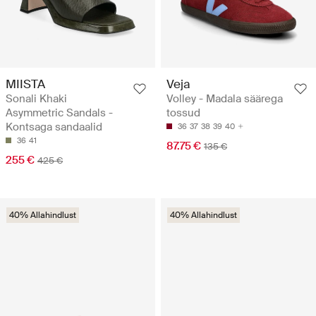
MIISTA
Veja
Sonali Khaki
Volley - Madala säärega
Asymmetric Sandals -
tossud
Kontsaga sandaalid
36
37
38
39
40
36
41
87.75 €
135 €
255 €
425 €
40% Allahindlust
40% Allahindlust