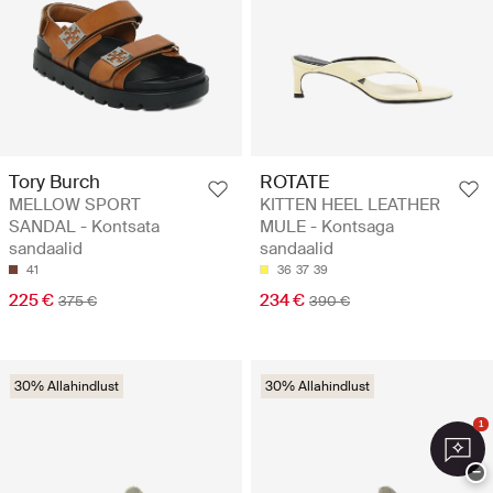
Tory Burch
ROTATE
MELLOW SPORT
KITTEN HEEL LEATHER
SANDAL - Kontsata
MULE - Kontsaga
sandaalid
sandaalid
41
36
37
39
225 €
234 €
375 €
390 €
30% Allahindlust
30% Allahindlust
1
−