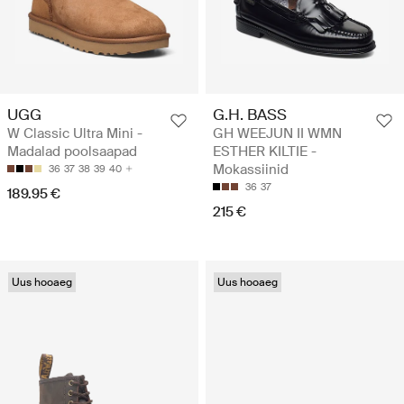
UGG
G.H. BASS
W Classic Ultra Mini -
GH WEEJUN II WMN
Madalad poolsaapad
ESTHER KILTIE -
Mokassiinid
36
37
38
39
40
36
37
189.95 €
215 €
Uus hooaeg
Uus hooaeg