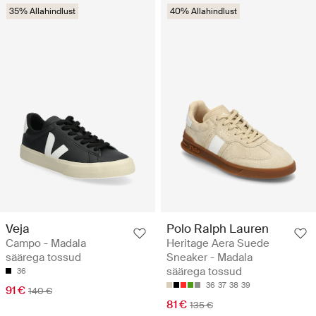
35% Allahindlust
40% Allahindlust
Veja
Polo Ralph Lauren
Campo - Madala
Heritage Aera Suede
säärega tossud
Sneaker - Madala
säärega tossud
36
36
37
38
39
91 €
140 €
81 €
135 €