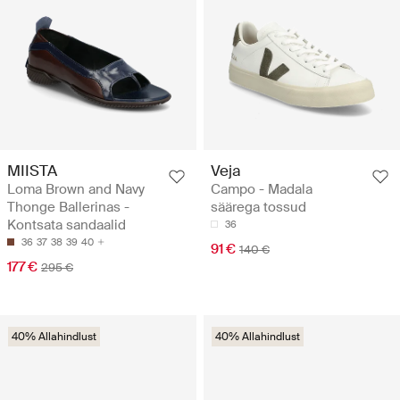
MIISTA
Veja
Loma Brown and Navy
Campo - Madala
Thonge Ballerinas -
säärega tossud
Kontsata sandaalid
36
36
37
38
39
40
91 €
140 €
177 €
295 €
40% Allahindlust
40% Allahindlust