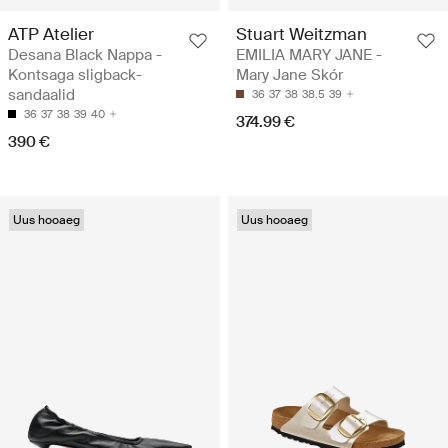
ATP Atelier
Stuart Weitzman
Desana Black Nappa -
EMILIA MARY JANE -
Kontsaga sligback-
Mary Jane Skór
sandaalid
36
37
38
38.5
39
36
37
38
39
40
374.99 €
390 €
Uus hooaeg
Uus hooaeg