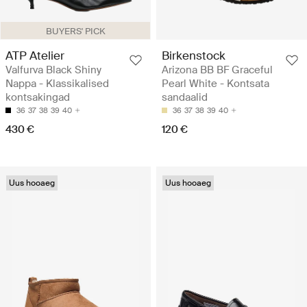
BUYERS' PICK
ATP Atelier
Birkenstock
Valfurva Black Shiny
Arizona BB BF Graceful
Nappa - Klassikalised
Pearl White - Kontsata
kontsakingad
sandaalid
36
37
38
39
40
36
37
38
39
40
430 €
120 €
Uus hooaeg
Uus hooaeg