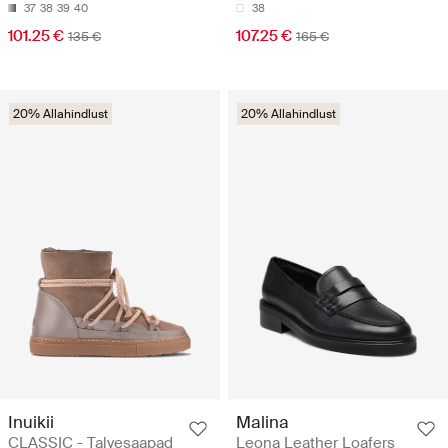
37
38
39
40
38
101.25 €
107.25 €
135 €
165 €
20% Allahindlust
20% Allahindlust
Inuikii
Malina
CLASSIC - Talvesaapad
Leona Leather Loafers