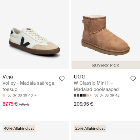
BUYERS' PICK
Veja
UGG
Volley - Madala säärega
W Classic Mini II -
tossud
Madalad poolsaapad
36
37
38
39
40
36
37
38
39
42
87.75 €
209.95 €
135 €
40% Allahindlust
25% Allahindlust