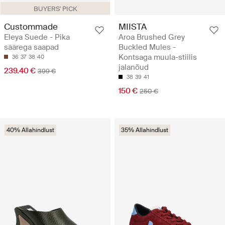
BUYERS' PICK
Custommade
MIISTA
Eleya Suede - Pika
Aroa Brushed Grey
säärega saapad
Buckled Mules -
Kontsaga muula-stiilis
36
37
38
40
jalanõud
239.40 €
399 €
38
39
41
150 €
250 €
40% Allahindlust
35% Allahindlust