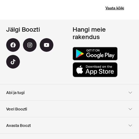
Vaata kõiki
Jälgi Boozti
Hangi meie
rakendus
Abi ja tugi
Klienditugi
Kohaletoimetamine
Veel Boozti
Tagastamine
Maksmine
Meist
Ametlik kupongi leht
Avasta Boozt
Kinkekaardid
Meie rakendused
Karjäär
Ettevõtte info