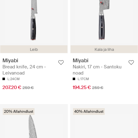
Leib
Kala ja liha
Miyabi
Miyabi
Bread knife, 24 cm -
Nakiri, 17 cm - Santoku
Leivanoad
noad
L:24CM
L:17CM
207.20 €
194.25 €
259 €
259 €
20% Allahindlust
40% Allahindlust