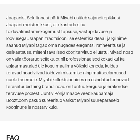
Jaapanist Seki linnast pärit Miyabi esitleb sajanditepikkust
Jaapani meisterlikkust, et rikastada sinu
toiduvalmistamiskogemust täpsuse, vastupidavuse ja
loovusega. Jaapani traditsioonilise esteetikaideaali järgi nime
saanud Miyabi tagab oma nugades elegantsi, rafineerituse ja
delikaatsuse, milleni tavalised köögitarvikud ei ulatu. Miyabi noad
on välja töötatud selleks, et nii professionaalsed kokad kui ka
asjaarmastajad üle kogu maailma võiksid kogeda, kuidas
teravad noad viivad toiduvalmistamise ning maitseelamused
uuele tasemele. Miyabi kollektsioonides on esindatud erinevad
terasetüübid ning brändi noad on tuntud kerguse ja erakordse
teravuse poolest. Juhtiv Põhjamaade veebikaubamaja
Boozt.com pakub kureeritud valikut Miyabi suurepäraseid
kööginuge ja noatarvikuid.
FAQ