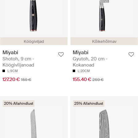
Köögiviljad
Kõikehõlmav
Miyabi
Miyabi
Shotoh, 9 cm -
Gyutoh, 20 cm -
Köögiviljanoad
Kokanoad
L:9CM
L:20CM
127.20 €
155.40 €
159 €
259 €
20% Allahindlust
25% Allahindlust