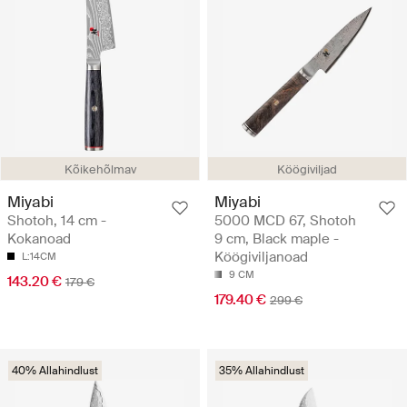
Kõikehõlmav
Köögiviljad
Miyabi
Miyabi
Shotoh, 14 cm -
5000 MCD 67, Shotoh
Kokanoad
9 cm, Black maple -
Köögiviljanoad
L:14CM
9 CM
143.20 €
179 €
179.40 €
299 €
40% Allahindlust
35% Allahindlust