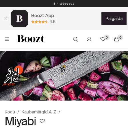
3-4 tööpäeva
Boozt App
paigalda
4.6
0
0
Kodu
Kaubamärgid A-Z
Miyabi