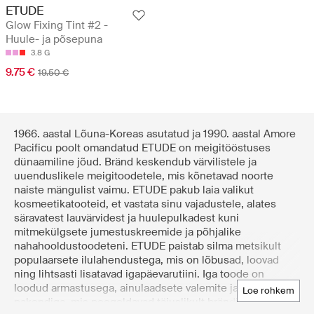
ETUDE
Glow Fixing Tint #2 -
Huule- ja põsepuna
3.8 G
9.75 €
19.50 €
1966. aastal Lõuna-Koreas asutatud ja 1990. aastal Amore
Pacificu poolt omandatud ETUDE on meigitööstuses
dünaamiline jõud. Bränd keskendub värvilistele ja
uuenduslikele meigitoodetele, mis kõnetavad noorte
naiste mängulist vaimu. ETUDE pakub laia valikut
kosmeetikatooteid, et vastata sinu vajadustele, alates
säravatest lauvärvidest ja huulepulkadest kuni
mitmekülgsete jumestuskreemide ja põhjalike
nahahooldustoodeteni. ETUDE paistab silma metsikult
populaarsete ilulahendustega, mis on lõbusad, loovad
ning lihtsasti lisatavad igapäevarutiini. Iga toode on
loodud armastusega, ainulaadsete valemite ja võluva
loe rohkem
pakendiga, mis peegeldavad täiuslikult brändi nooruslikku