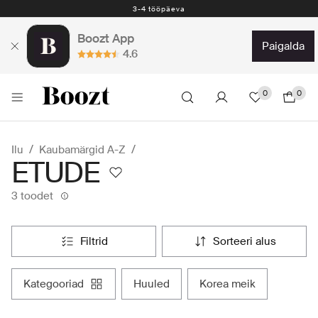
3-4 tööpäeva
Boozt App
paigalda
4.6
0
0
Ilu
Kaubamärgid A-Z
ETUDE
3 toodet
filtrid
sorteeri alus
kategooriad
huuled
korea meik