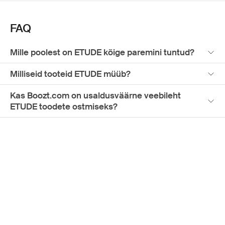
olemust. Boozt.com pakub kureeritud valikut ETUDE
tipptoodetest, et leiaksid hõlpsasti brändi kõige
nõutumad esemed nagu Dear My Blooming Lips-Talk
FAQ
huulepulk, S.J. Director's Mineral Sun SPF
päikesekaitsekreem või Moistfull Collagen Cream niisutav
kreem.
Mille poolest on ETUDE kõige paremini tuntud?
Milliseid tooteid ETUDE müüb?
Kas Boozt.com on usaldusväärne veebileht
ETUDE toodete ostmiseks?