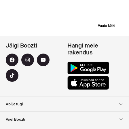
Vaata kõiki
Jälgi Boozti
Hangi meie
rakendus
Abi ja tugi
Klienditugi
Kohaletoimetamine
Veel Boozti
Tagastamine
Maksmine