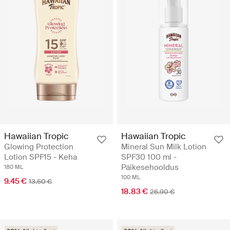
Hawaiian Tropic
Hawaiian Tropic
Glowing Protection
Mineral Sun Milk Lotion
Lotion SPF15 - Keha
SPF30 100 ml -
Päikesehooldus
180 ML
100 ML
9.45 €
13.50 €
18.83 €
26.90 €