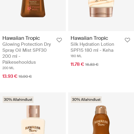
Hawaiian Tropic
Hawaiian Tropic
Glowing Protection Dry
Silk Hydration Lotion
Spray Oil Mist SPF30
SPF15 180 ml - Keha
200 ml -
180 ML
Päikesehooldus
11.78 €
16.83 €
200 ML
13.93 €
19.90 €
30% Allahindlust
30% Allahindlust