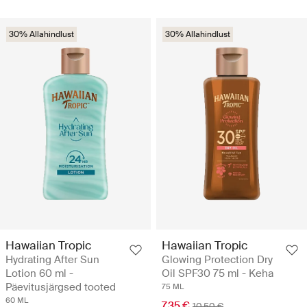
30% Allahindlust
30% Allahindlust
Hawaiian Tropic
Hawaiian Tropic
Hydrating After Sun
Glowing Protection Dry
Lotion 60 ml -
Oil SPF30 75 ml - Keha
Päevitusjärgsed tooted
75 ML
60 ML
7.35 €
10.50 €