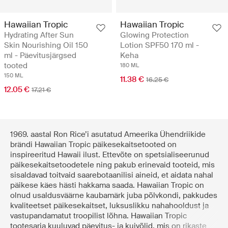
Hawaiian Tropic
Hawaiian Tropic
Hydrating After Sun
Glowing Protection
Skin Nourishing Oil 150
Lotion SPF50 170 ml -
ml - Päevitusjärgsed
Keha
tooted
180 ML
150 ML
11.38 €
16.25 €
12.05 €
17.21 €
1969. aastal Ron Rice’i asutatud Ameerika Ühendriikide
brändi Hawaiian Tropic päikesekaitsetooted on
inspireeritud Hawaii ilust. Ettevõte on spetsialiseerunud
päikesekaitsetoodetele ning pakub erinevaid tooteid, mis
sisaldavad toitvaid saarebotaanilisi aineid, et aidata nahal
päikese käes hästi hakkama saada. Hawaiian Tropic on
olnud usaldusväärne kaubamärk juba põlvkondi, pakkudes
kvaliteetset päikesekaitset, luksuslikku nahahooldust ja
vastupandamatut troopilist lõhna. Hawaiian Tropic
tootesarja kuuluvad päevitus- ja kuivõlid, mis on rikaste