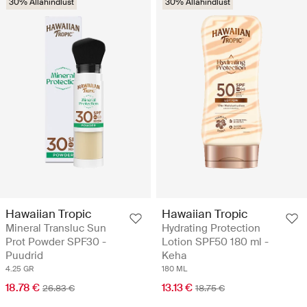
30% Allahindlust
30% Allahindlust
Hawaiian Tropic
Hawaiian Tropic
Mineral Transluc Sun
Hydrating Protection
Prot Powder SPF30 -
Lotion SPF50 180 ml -
Puudrid
Keha
4.25 GR
180 ML
18.78 €
13.13 €
26.83 €
18.75 €