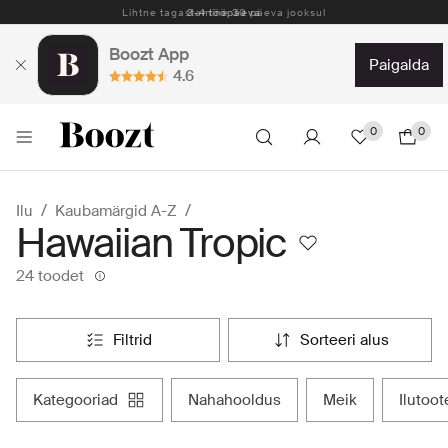
Lihtne tagastamine 30 päeva jooksul
Boozt App
paigalda
4.6
0
0
Ilu
Kaubamärgid A-Z
Hawaiian Tropic
24 toodet
filtrid
sorteeri alus
kategooriad
nahahooldus
meik
ilutoo