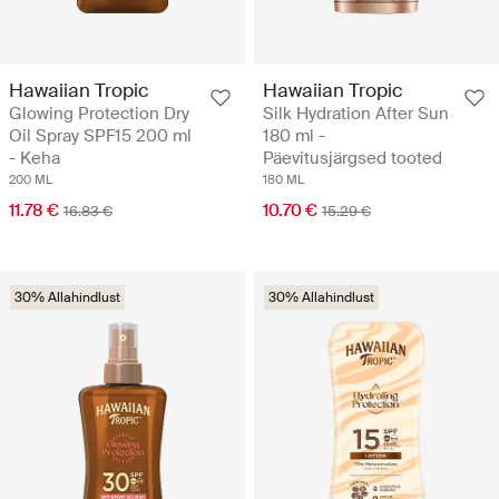
Hawaiian Tropic
Hawaiian Tropic
Glowing Protection Dry
Silk Hydration After Sun
Oil Spray SPF15 200 ml
180 ml -
- Keha
Päevitusjärgsed tooted
200 ML
180 ML
11.78 €
10.70 €
16.83 €
15.29 €
30% Allahindlust
30% Allahindlust