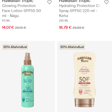
Hawaiian Tropic
Hawaiian Tropic
Glowing Protection
Hydrating Protection C-
Face Lotion SPF50 50
Spray SPF50 220 ml -
ml - Nägu
Keha
50 ML
220 ML
14.07 €
18.78 €
20.10 €
26.83 €
30% Allahindlust
30% Allahindlust