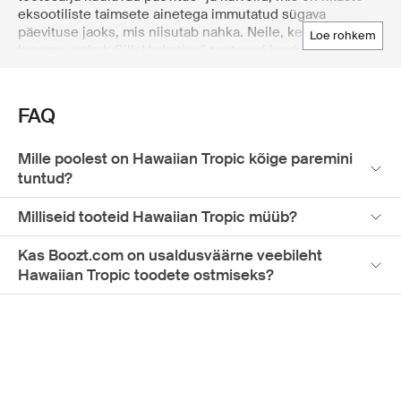
eksootiliste taimsete ainetega immutatud sügava
päevituse jaoks, mis niisutab nahka. Neile, kes eelistavad
loe rohkem
kreeme, pakub Silk Hydration'i tootesari loodusliku
siidiproteiini ja glütseriiniga immutatud ülikerget
tekstuuri, mis pakub kuni 12 tundi kestvat niisutust. Lisaks
pakub Silk Hydration Air Soft Face luksuslikku niisutust ja
FAQ
kaitset näole, ilma poore ummistamata. Lisaks
päikesekaitsele niisutab ja pehmendab Hawaiian Tropic
After Sun tootesari päikese käes olnud nahka. Tutvu
Mille poolest on Hawaiian Tropic kõige paremini
Hawaiian Tropic hoolikalt kureeritud
tuntud?
päikesekaitsevahendite valikuga juhtivas Põhjamaade
veebikaubamajas Boozt.com.
Milliseid tooteid Hawaiian Tropic müüb?
Kas Boozt.com on usaldusväärne veebileht
Hawaiian Tropic toodete ostmiseks?