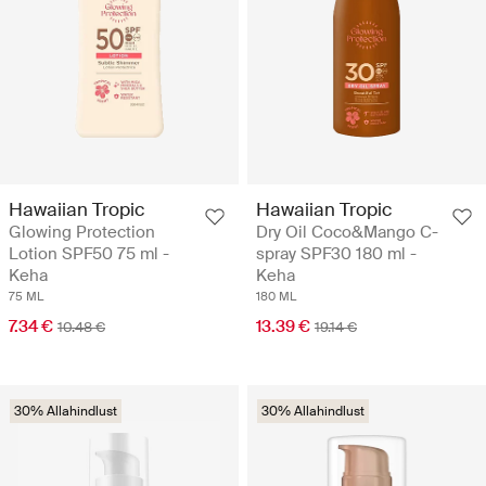
Hawaiian Tropic
Hawaiian Tropic
Glowing Protection
Dry Oil Coco&Mango C-
Lotion SPF50 75 ml -
spray SPF30 180 ml -
Keha
Keha
75 ML
180 ML
7.34 €
13.39 €
10.48 €
19.14 €
30% Allahindlust
30% Allahindlust