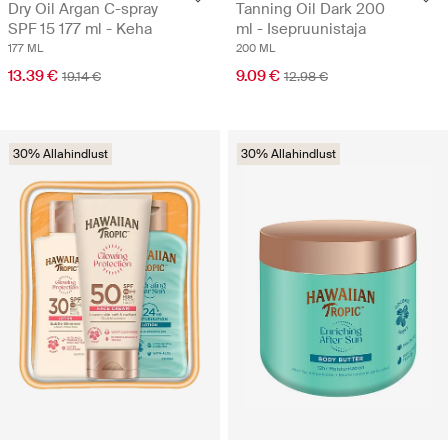
Dry Oil Argan C-spray
Tanning Oil Dark 200
SPF 15 177 ml - Keha
ml - Isepruunistaja
177 ML
200 ML
13.39 €
9.09 €
19.14 €
12.98 €
30% Allahindlust
30% Allahindlust