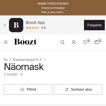
TAGASI TÖÖLE STIILSELT
Alusta uut hooaega
Kliki ja osta nüüd→
Boozt App
paigalda
4.6
0
0
Ilu
Kaubamärgid A-Z
Näomask
2 toodet
filtrid
sorteeri alus