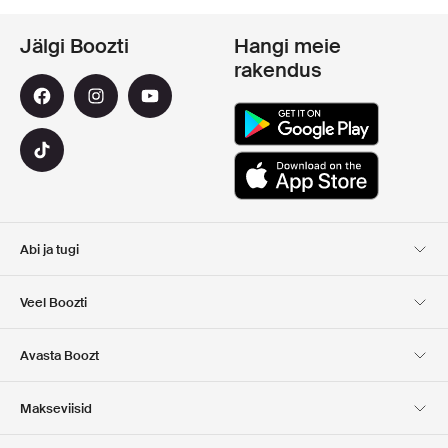
Jälgi Boozti
Hangi meie
rakendus
Abi ja tugi
Klienditugi
Kohaletoimetamine
Veel Boozti
Tagastamine
Maksmine
Meist
Ametlik kupongi leht
Avasta Boozt
Kinkekaardid
Meie rakendused
Karjäär
Ettevõtte info
Club Boozt
Makseviisid
Investorite suhted
Vastutus