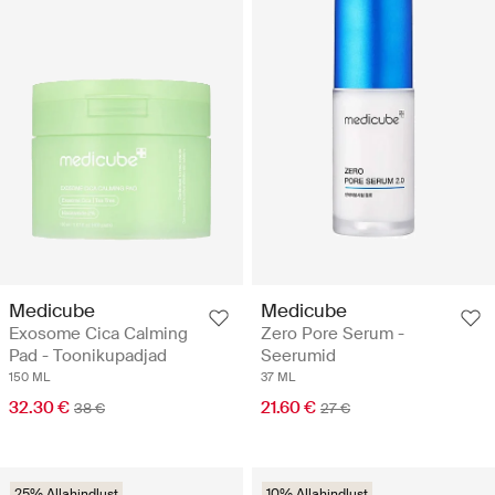
Medicube
Medicube
Exosome Cica Calming
Zero Pore Serum -
Pad - Toonikupadjad
Seerumid
150 ML
37 ML
32.30 €
21.60 €
38 €
27 €
25% Allahindlust
10% Allahindlust