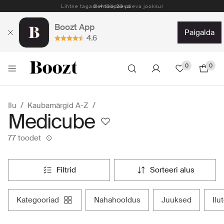
Lihtne tagastamine 30 päeva jooksul
Boozt App
paigalda
4.6
0
0
Ilu
Kaubamärgid A-Z
Medicube
77 toodet
filtrid
sorteeri alus
kategooriad
nahahooldus
juuksed
il