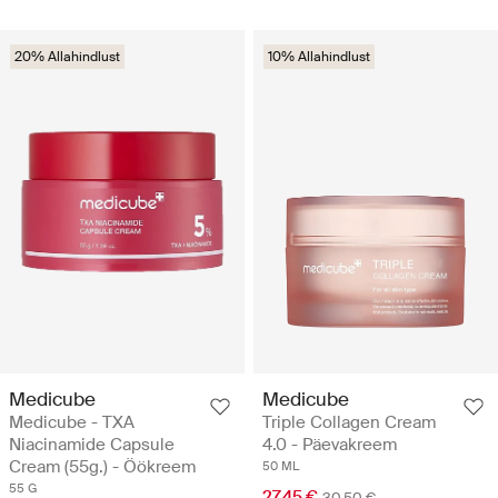
20% Allahindlust
10% Allahindlust
Medicube
Medicube
Medicube - TXA
Triple Collagen Cream
Niacinamide Capsule
4.0 - Päevakreem
Cream (55g.) - Öökreem
50 ML
55 G
27.45 €
30.50 €