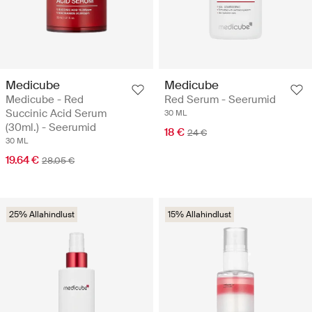
Medicube
Medicube
Medicube - Red
Red Serum - Seerumid
Succinic Acid Serum
30 ML
(30ml.) - Seerumid
18 €
24 €
30 ML
19.64 €
28.05 €
25% Allahindlust
15% Allahindlust