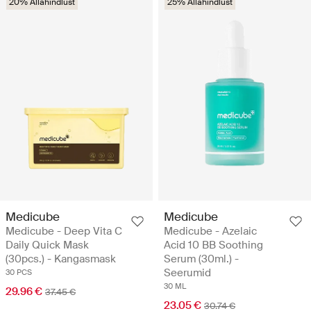
20% Allahindlust
25% Allahindlust
Medicube
Medicube
Medicube - Deep Vita C
Medicube - Azelaic
Daily Quick Mask
Acid 10 BB Soothing
(30pcs.) - Kangasmask
Serum (30ml.) -
Seerumid
30 PCS
30 ML
29.96 €
37.45 €
23.05 €
30.74 €