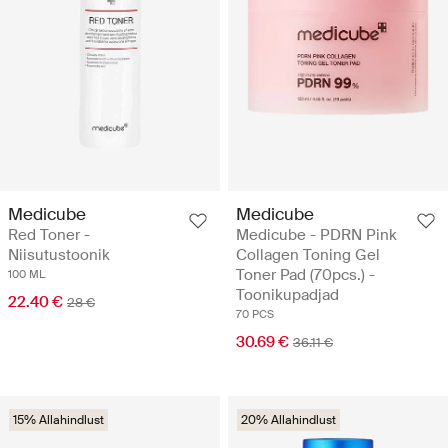
Medicube
Medicube
Red Toner -
Medicube - PDRN Pink
Niisutustoonik
Collagen Toning Gel
Toner Pad (70pcs.) -
100 ML
Toonikupadjad
22.40 €
28 €
70 PCS
30.69 €
36.11 €
15% Allahindlust
20% Allahindlust