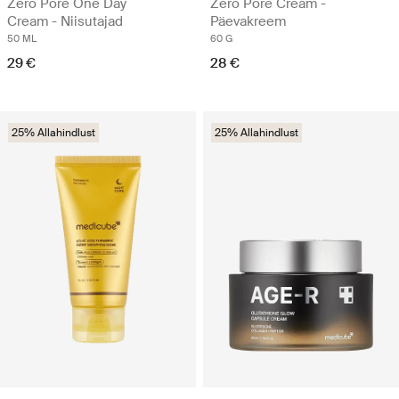
Zero Pore One Day
Zero Pore Cream -
Cream - Niisutajad
Päevakreem
50 ML
60 G
29 €
28 €
25% Allahindlust
25% Allahindlust