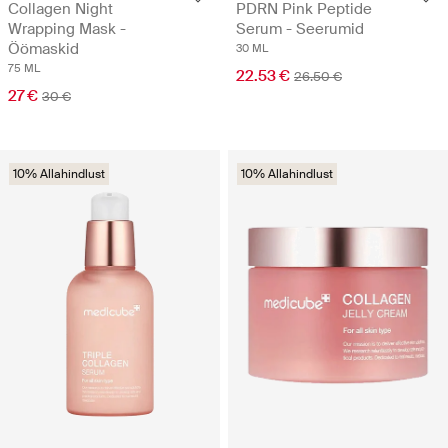
Collagen Night
PDRN Pink Peptide
Wrapping Mask -
Serum - Seerumid
Öömaskid
30 ML
75 ML
22.53 €
26.50 €
27 €
30 €
10% Allahindlust
10% Allahindlust