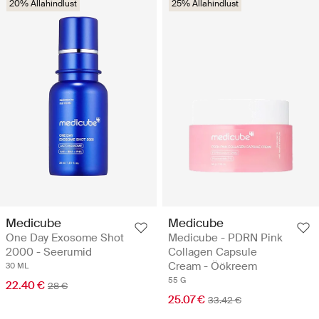
20% Allahindlust
25% Allahindlust
Medicube
Medicube
One Day Exosome Shot
Medicube - PDRN Pink
2000 - Seerumid
Collagen Capsule
Cream - Öökreem
30 ML
55 G
22.40 €
28 €
25.07 €
33.42 €