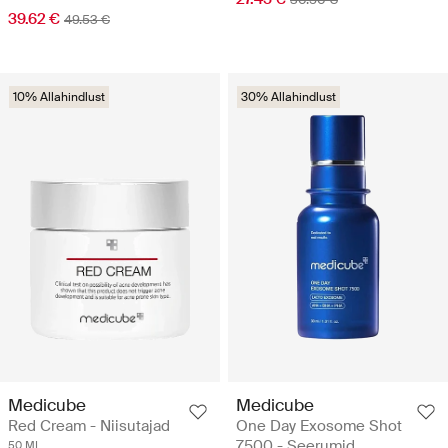
39.62 €
49.53 €
10% Allahindlust
30% Allahindlust
Medicube
Medicube
Red Cream - Niisutajad
One Day Exosome Shot
7500 - Seerumid
50 ML