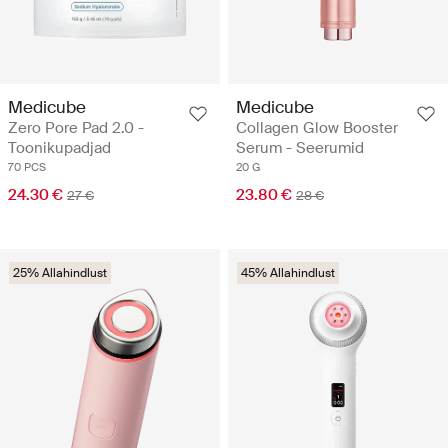
Medicube
Medicube
Zero Pore Pad 2.0 -
Collagen Glow Booster
Toonikupadjad
Serum - Seerumid
70 PCS
20 G
24.30 €
23.80 €
27 €
28 €
25% Allahindlust
45% Allahindlust