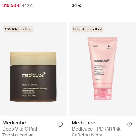
316.50 €
34 €
422 €
15% Allahindlust
30% Allahindlust
Medicube
Medicube
Deep Vita C Pad -
Medicube - PDRN Pink
Toonikupadjad
Caffeine Night