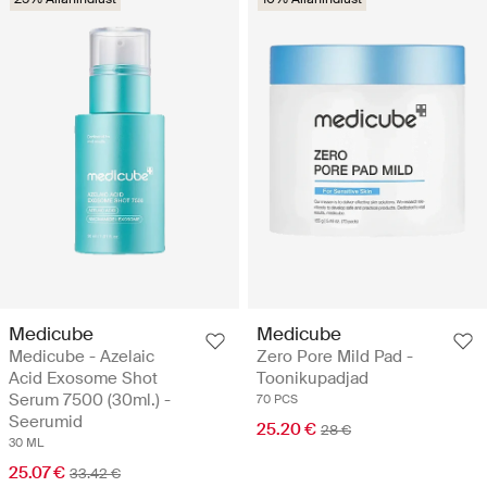
Medicube
Medicube
Medicube - Azelaic
Zero Pore Mild Pad -
Acid Exosome Shot
Toonikupadjad
Serum 7500 (30ml.) -
70 PCS
Seerumid
25.20 €
28 €
30 ML
25.07 €
33.42 €