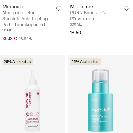
Medicube
Medicube
Medicube - Red
PDRN Booster Gel -
Succinic Acid Peeling
Päevakreem
Pad - Toonikupadjad
300 ML
30 ML
18.50 €
35.13 €
46.84 €
25% Allahindlust
25% Allahindlust