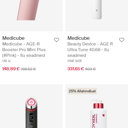
Medicube
Medicube
Medicube - AGE-R
Beauty Device - AGE R
Booster Pro Mini Plus
Ultra Tune 40.68 - Ilu
(#Pink) - Ilu seadmed
seadmed
135 G
ONE SIZE
148.89 €
331.65 €
198.52 €
603 €
25% Allahindlust