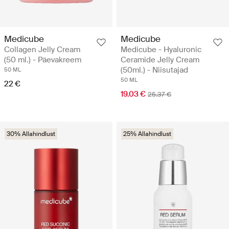
Medicube
Medicube
Collagen Jelly Cream
Medicube - Hyaluronic
(50 ml.) - Päevakreem
Ceramide Jelly Cream
(50ml.) - Niisutajad
50 ML
50 ML
22 €
19.03 €
25.37 €
30% Allahindlust
25% Allahindlust