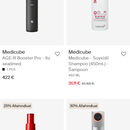
Medicube
Medicube
AGE-R Booster Pro - Ilu
Medicube - Soyxidil
seadmed
Shampoo (450ml.) -
Šampoon
1 PCS
450 ML
422 €
31.11 €
41.48 €
25% Allahindlust
30% Allahindlust