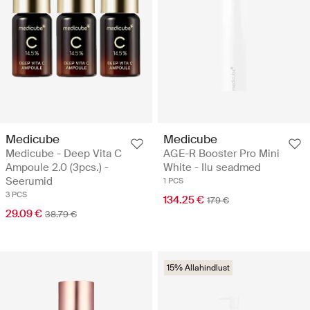
Medicube
Medicube
Medicube - Deep Vita C
AGE-R Booster Pro Mini
Ampoule 2.0 (3pcs.) -
White - Ilu seadmed
Seerumid
1 PCS
3 PCS
134.25 €
179 €
29.09 €
38.79 €
15% Allahindlust