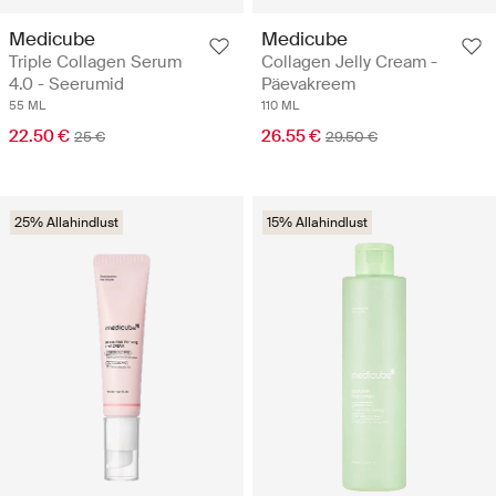
Medicube
Medicube
Triple Collagen Serum
Collagen Jelly Cream -
4.0 - Seerumid
Päevakreem
55 ML
110 ML
22.50 €
26.55 €
25 €
29.50 €
25% Allahindlust
15% Allahindlust