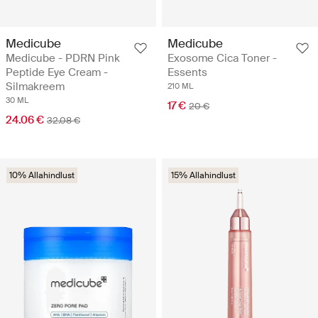
Medicube
Medicube
Medicube - PDRN Pink
Exosome Cica Toner -
Peptide Eye Cream -
Essents
Silmakreem
210 ML
30 ML
17 €
20 €
24.06 €
32.08 €
10% Allahindlust
15% Allahindlust