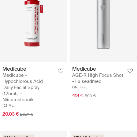
Medicube
Medicube
Medicube -
AGE-R High Focus Shot
Hypochlorous Acid
- Ilu seadmed
Daily Facial Spray
ONE SIZE
(125ml.) -
413 €
590 €
Niisutustoonik
125 ML
20.03 €
26.71 €