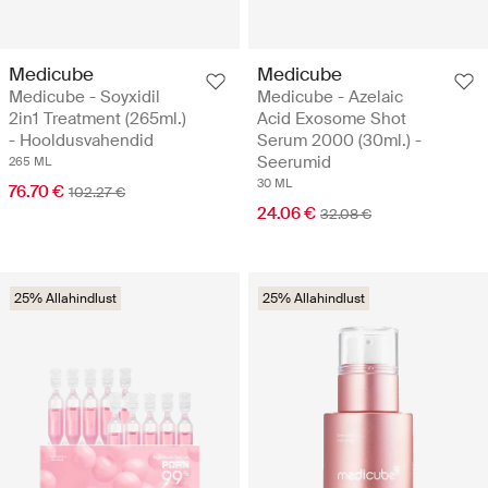
Medicube
Medicube
Medicube - Soyxidil
Medicube - Azelaic
2in1 Treatment (265ml.)
Acid Exosome Shot
- Hooldusvahendid
Serum 2000 (30ml.) -
Seerumid
265 ML
30 ML
76.70 €
102.27 €
24.06 €
32.08 €
25% Allahindlust
25% Allahindlust