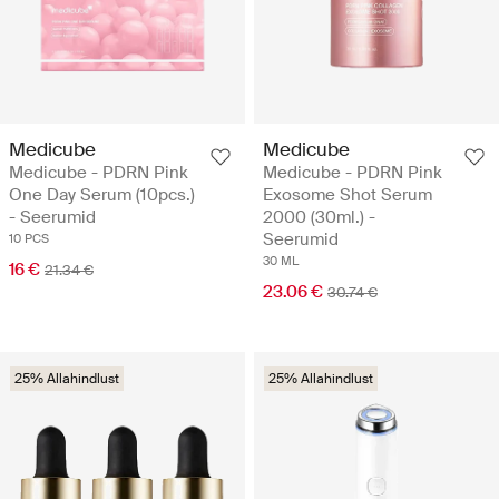
Medicube
Medicube
Medicube - PDRN Pink
Medicube - PDRN Pink
One Day Serum (10pcs.)
Exosome Shot Serum
- Seerumid
2000 (30ml.) -
Seerumid
10 PCS
30 ML
16 €
21.34 €
23.06 €
30.74 €
25% Allahindlust
25% Allahindlust