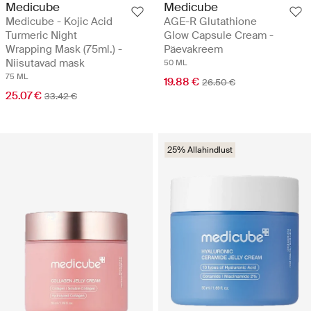
Medicube
Medicube
Medicube - Kojic Acid
AGE-R Glutathione
Turmeric Night
Glow Capsule Cream -
Wrapping Mask (75ml.) -
Päevakreem
Niisutavad mask
50 ML
75 ML
19.88 €
26.50 €
25.07 €
33.42 €
25% Allahindlust