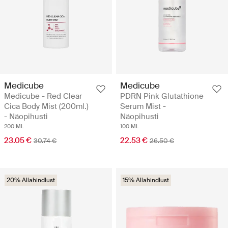
Medicube
Medicube
Medicube - Red Clear
PDRN Pink Glutathione
Cica Body Mist (200ml.)
Serum Mist -
- Näopihusti
Näopihusti
200 ML
100 ML
23.05 €
22.53 €
30.74 €
26.50 €
20% Allahindlust
15% Allahindlust