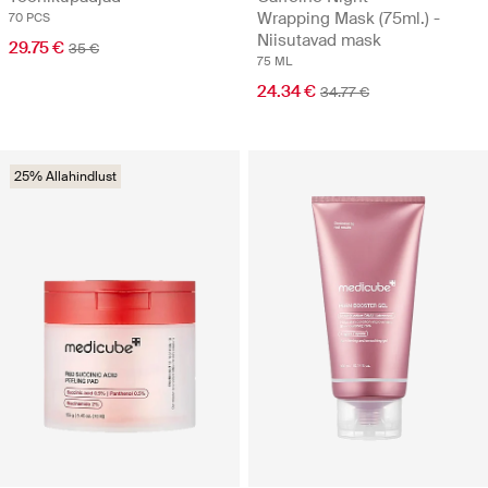
Wrapping Mask (75ml.) -
70 PCS
Niisutavad mask
29.75 €
35 €
75 ML
24.34 €
34.77 €
25% Allahindlust