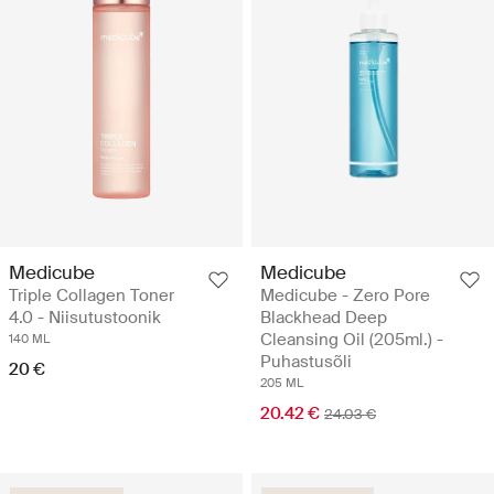
Medicube
Medicube
Triple Collagen Toner
Medicube - Zero Pore
4.0 - Niisutustoonik
Blackhead Deep
Cleansing Oil (205ml.) -
140 ML
Puhastusõli
20 €
205 ML
20.42 €
24.03 €