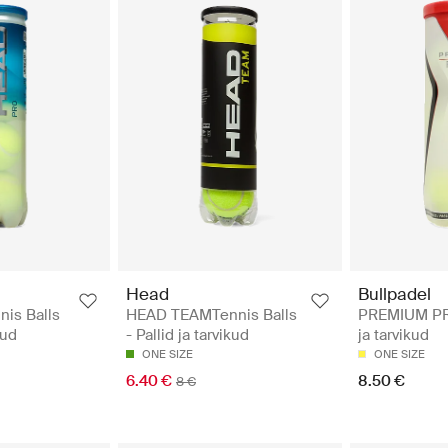
Head
Bullpadel
is Balls
HEAD TEAMTennis Balls
PREMIUM PRO
kud
- Pallid ja tarvikud
ja tarvikud
ONE SIZE
ONE SIZE
6.40 €
8.50 €
8 €