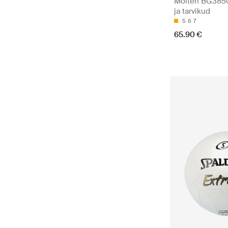
Molten BG3850 
ja tarvikud
5
6
7
65.90 €