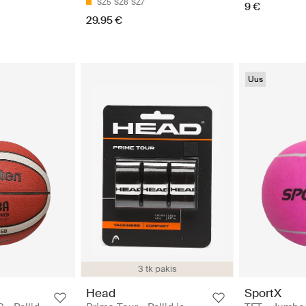
SZ5
SZ6
SZ7
9 €
29.95 €
Uus
3 tk pakis
Head
SportX