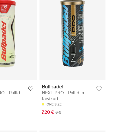
Bullpadel
 - Pallid
NEXT PRO - Pallid ja
tarvikud
ONE SIZE
7.20 €
9 €