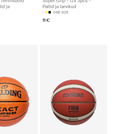
 Tennisbold
Super Grip - 12x 3pcs -
id ja
Pallid ja tarvikud
ONE SIZE
11 €