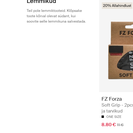
Lemmikud
20% Allahindlust
Teil pole lemmiktooteid. Klõpsake
toote kõrval olevat südant, kui
soovite selle lemmikuna salvestada.
FZ Forza
Soft Grip - 2pcs
ja tarvikud
ONE SIZE
8.80 €
11 €