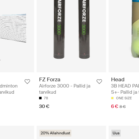
FZ Forza
Head
adminton
Airforze 3000 - Pallid ja
3B HEAD PA
tarvikud
tarvikud
S+- Pallid ja
78
ONE SIZE
30 €
6 €
8 €
20% Allahindlust
Uus