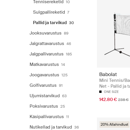
Tennisereketid
10
Sulgpallireketid
7
Pallid ja tarvikud
30
Jooksuvarustus
89
Jalgrattavarustus
46
Jalgpallivarustus
185
Matkavarustus
14
Babolat
Joogavarustus
125
Mini Tennis/B
Golfivarustus
91
Net - Pallid ja 
ONE SIZE
Ujumistarvikud
63
142.80 €
238 €
Poksivarustus
25
Käsipallivarustus
11
20% Allahindlust
Nutikellad ja tarvikud
36