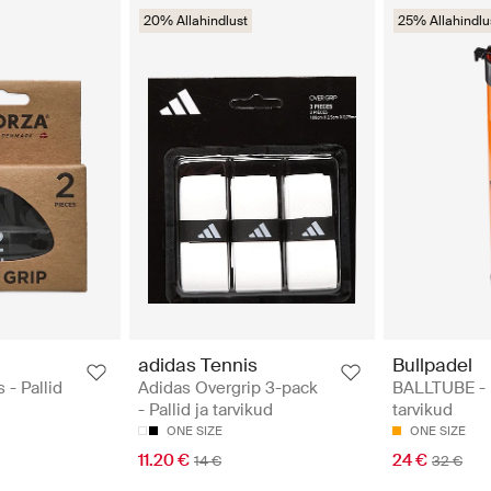
20% Allahindlust
25% Allahindlu
adidas Tennis
Bullpadel
 - Pallid
Adidas Overgrip 3-pack
BALLTUBE - P
- Pallid ja tarvikud
tarvikud
ONE SIZE
ONE SIZE
11.20 €
24 €
14 €
32 €