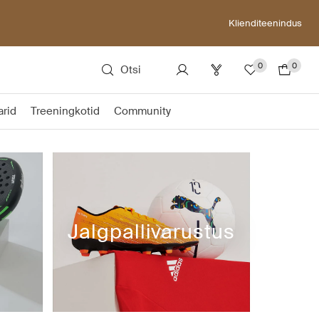
Klienditeenindus
0
0
Otsi
rid
Treeningkotid
Community
Jalgpallivarustus