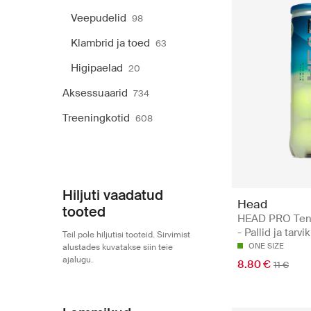
Veepudelid
98
Klambrid ja toed
63
Higipaelad
20
Aksessuaarid
734
Treeningkotid
608
Hiljuti vaadatud
Head
tooted
HEAD PRO Tenn
- Pallid ja tarvi
Teil pole hiljutisi tooteid. Sirvimist
ONE SIZE
alustades kuvatakse siin teie
ajalugu.
8.80 €
11 €