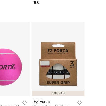
11 €
3 tk pakis
FZ Forza