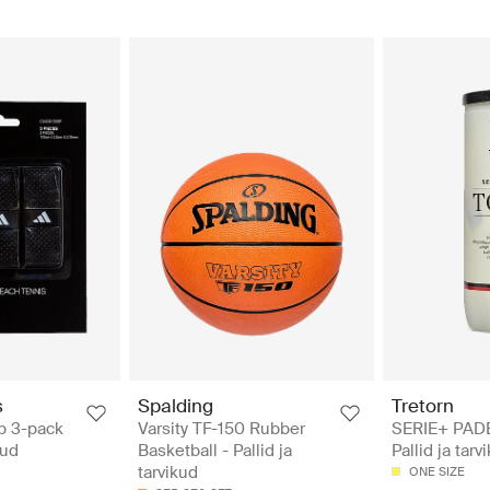
s
Spalding
Tretorn
p 3-pack
Varsity TF-150 Rubber
SERIE+ PAD
kud
Basketball - Pallid ja
Pallid ja tarv
tarvikud
ONE SIZE