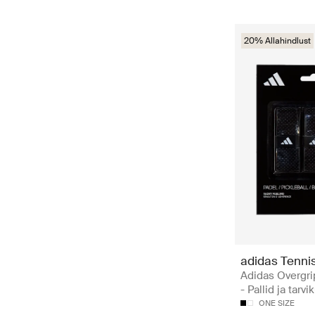
20% Allahindlust
adidas Tenni
Adidas Overgri
- Pallid ja tarvi
ONE SIZE