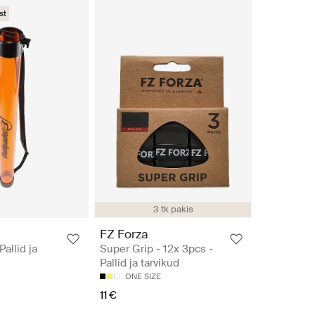
st
3 tk pakis
FZ Forza
allid ja
Super Grip - 12x 3pcs -
Pallid ja tarvikud
ONE SIZE
11 €