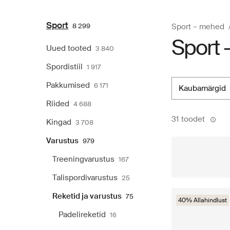
Sport
8 299
Sport – mehed
Sport -
Uued tooted
3 840
Spordistiil
1 917
Pakkumised
6 171
kaubamärgid
Riided
4 688
31 toodet
Kingad
3 708
Varustus
979
Treeningvarustus
167
Talispordivarustus
25
Reketid ja varustus
75
40% Allahindlust
Padelireketid
16