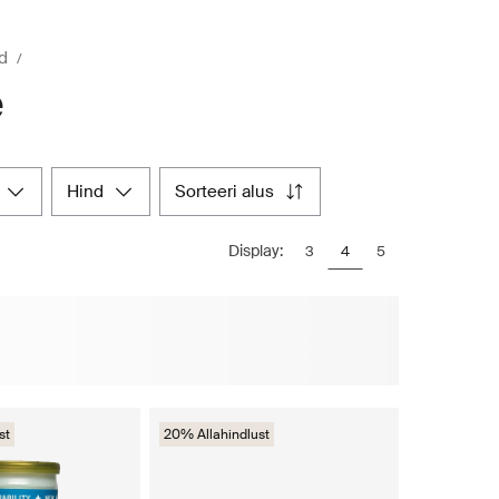
ud
e
hind
sorteeri alus
Display:
3
4
5
st
20% Allahindlust