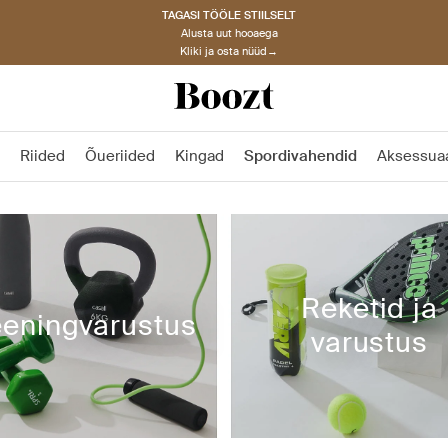
TAGASI TÖÖLE STIILSELT
Alusta uut hooaega
Kliki ja osta nüüd→
Riided
Õueriided
Kingad
Spordivahendid
Aksessuaa
Reketid ja
eeningvarustus
varustus