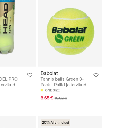
Babolat
DEL PRO
Tennis balls Green 3-
 tarvikud
Pack - Pallid ja tarvikud
ONE SIZE
8.65 €
10.82 €
20% Allahindlust