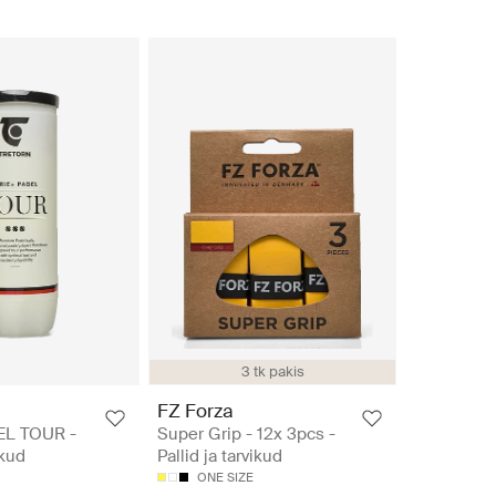
3 tk pakis
FZ Forza
EL TOUR -
Super Grip - 12x 3pcs -
ikud
Pallid ja tarvikud
ONE SIZE