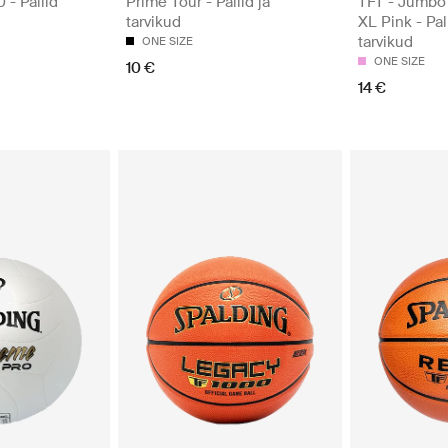
- Pallid
Prime Tour - Pallid ja
TFT - Jumbo
tarvikud
XL Pink - Pall
tarvikud
ONE SIZE
ONE SIZE
10 €
14 €