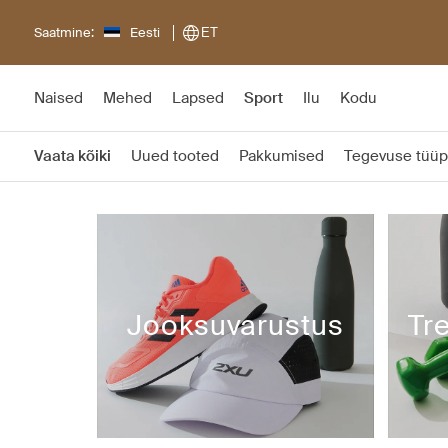
Saatmine:
Eesti
ET
Naised
Mehed
Lapsed
Sport
Ilu
Kodu
Vaata kõiki
Uued tooted
Pakkumised
Tegevuse tüüp
Jooksuvarustus
Tr