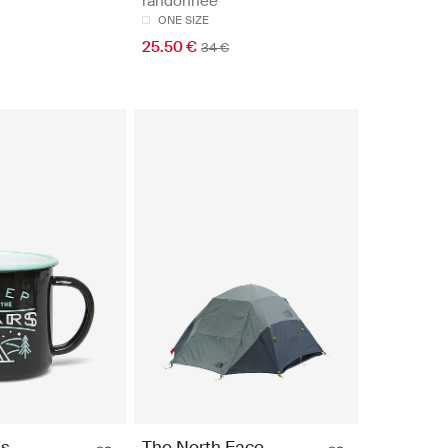
randonnée
ONE SIZE
25.50 €
34 €
's
The North Face