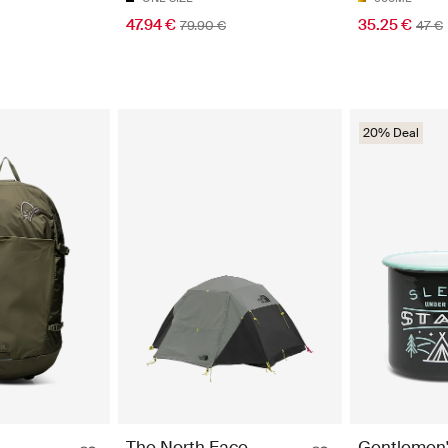
47.94 €
35.25 €
79.90 €
47 €
20% Deal
The North Face
Gentlemen