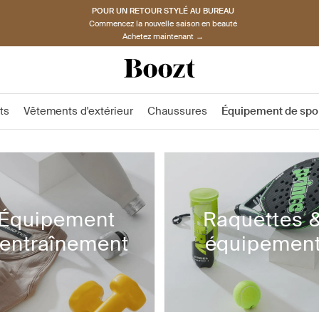
POUR UN RETOUR STYLÉ AU BUREAU
Commencez la nouvelle saison en beauté
Achetez maintenant →
ts
Vêtements d'extérieur
Chaussures
Équipement de spo
Équipement
Raquettes 
'entraînement
équipemen