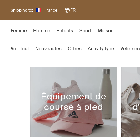
Shipping to:
France
FR
Femme
Homme
Enfants
Sport
Maison
Voir tout
Nouveautes
Offres
Activity type
Vêtemen
Équipement de
course à pied
d