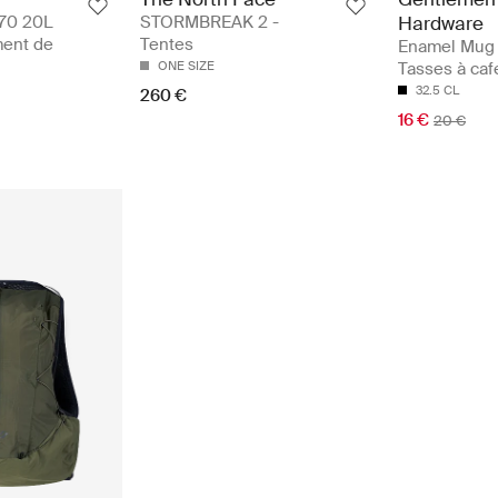
70 20L
STORMBREAK 2 -
Hardware
ment de
Tentes
Enamel Mug 
ONE SIZE
Tasses à caf
32.5 CL
260 €
16 €
20 €