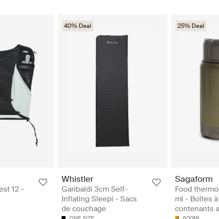
40% Deal
25% Deal
Whistler
Sagaform
est 12 -
Garibaldi 3cm Self-
Food thermo
e
Inflating Sleepi - Sacs
ml - Boîtes à
de couchage
contenants a
ONE SIZE
600ML