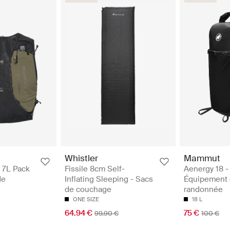
Whistler
Mammut
 7L Pack
Fissile 8cm Self-
Aenergy 18 -
de
Inflating Sleeping - Sacs
Équipement
de couchage
randonnée
ONE SIZE
18 L
64.94 €
75 €
99.90 €
100 €