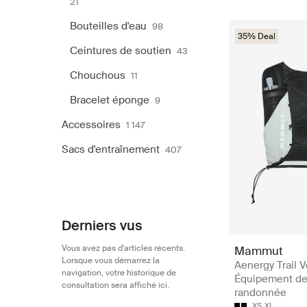
21
Bouteilles d'eau
98
35% Deal
Ceintures de soutien
43
Chouchous
11
Bracelet éponge
9
Accessoires
1 147
Sacs d'entraînement
407
Derniers vus
Vous avez pas d'articles récents.
Mammut
Lorsque vous démarrez la
Aenergy Trail V
navigation, votre historique de
Équipement d
consultation sera affiché ici.
randonnée
XS
XL