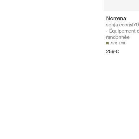
Norrøna
senja econyl70
- Équipement 
randonnée
S/M
L/XL
259 €