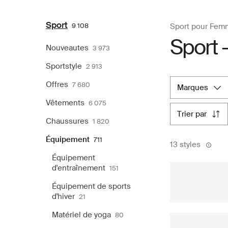
Sport
9 108
Sport pour Fem
Sport 
Nouveautes
3 973
Sportstyle
2 913
Offres
7 680
marques
Vêtements
6 075
trier par
Chaussures
1 820
Équipement
711
13 styles
Équipement
d'entraînement
151
Équipement de sports
d'hiver
21
Matériel de yoga
80