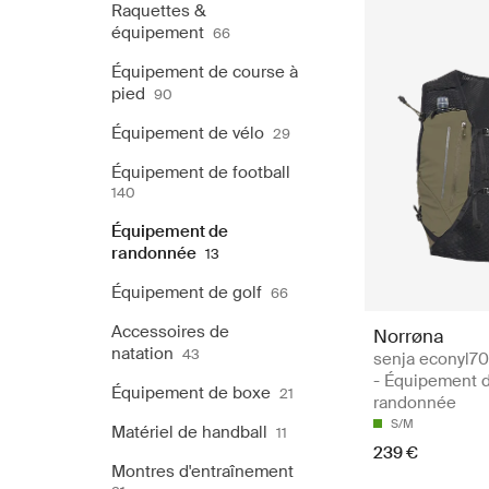
Raquettes &
équipement
66
Équipement de course à
pied
90
Équipement de vélo
29
Équipement de football
140
Équipement de
randonnée
13
Équipement de golf
66
Accessoires de
Norrøna
natation
43
senja econyl70
- Équipement 
Équipement de boxe
21
randonnée
S/M
Matériel de handball
11
239 €
Montres d'entraînement