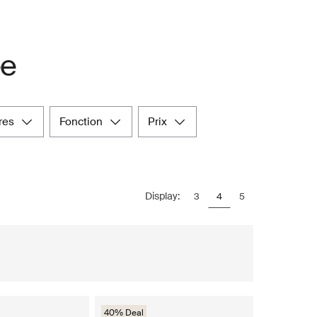
ée
ères
fonction
prix
Display:
3
4
5
40% Deal