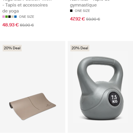
- Tapis et accessoires
gymnastique
de yoga
ONE SIZE
ONE SIZE
47.92 €
59.90 €
48.93 €
69.90 €
20% Deal
20% Deal