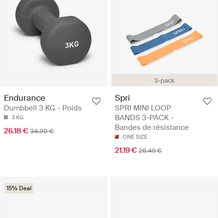
3-pack
Endurance
Spri
Dumbbell 3 KG - Poids
SPRI MINI LOOP
BANDS 3-PACK -
3 KG
Bandes de résistance
26.18 €
34.90 €
ONE SIZE
21.19 €
26.49 €
15% Deal