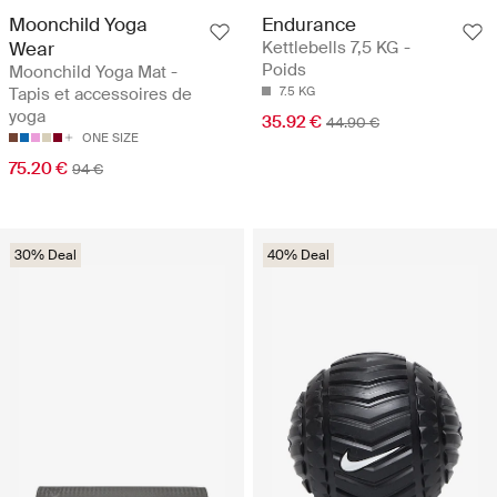
Moonchild Yoga
Endurance
Wear
Kettlebells 7,5 KG -
Poids
Moonchild Yoga Mat -
Tapis et accessoires de
7.5 KG
yoga
35.92 €
44.90 €
ONE SIZE
75.20 €
94 €
30% Deal
40% Deal