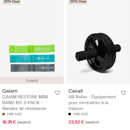
25% Deal
20% Deal
3-pack
Gaiam
Casall
GAIAM RESTORE MINI
AB Roller - Équipement
BAND KIT 3-PACK -
pour s'entraîner à la
Bandes de résistance
maison
ONE SIZE
ONE SIZE
18.74 €
23.92 €
24.99 €
29.90 €