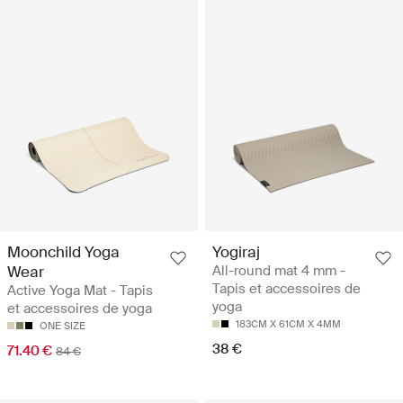
Moonchild Yoga
Yogiraj
Wear
All-round mat 4 mm -
Tapis et accessoires de
Active Yoga Mat - Tapis
yoga
et accessoires de yoga
183CM X 61CM X 4MM
ONE SIZE
38 €
71.40 €
84 €