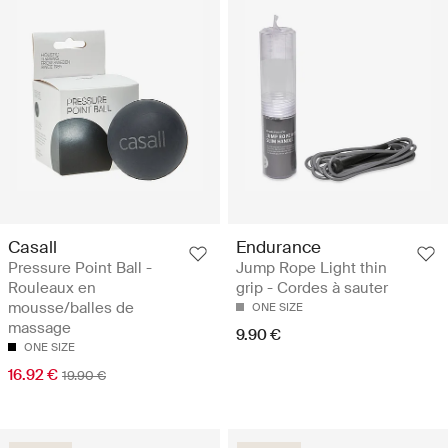
Casall
Endurance
Pressure Point Ball -
Jump Rope Light thin
Rouleaux en
grip - Cordes à sauter
mousse/balles de
ONE SIZE
massage
9.90 €
ONE SIZE
16.92 €
19.90 €