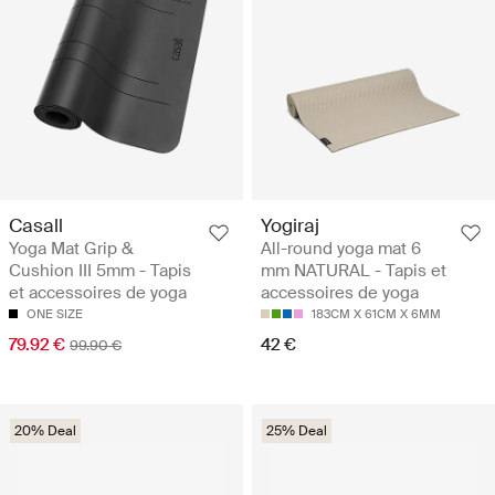
Casall
Yogiraj
Yoga Mat Grip &
All-round yoga mat 6
Cushion III 5mm - Tapis
mm NATURAL - Tapis et
et accessoires de yoga
accessoires de yoga
ONE SIZE
183CM X 61CM X 6MM
79.92 €
42 €
99.90 €
20% Deal
25% Deal