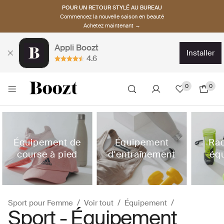
POUR UN RETOUR STYLÉ AU BUREAU
Commencez la nouvelle saison en beauté
Achetez maintenant →
Appli Boozt
installer
4.6
0
0
Équipement de
Équipement
Raq
course à pied
d'entraînement
éq
Sport pour Femme
Voir tout
Équipement
Sport - Équipement