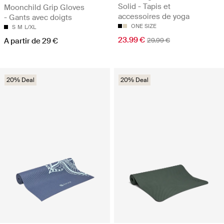
Solid - Tapis et
Moonchild Grip Gloves
accessoires de yoga
- Gants avec doigts
ONE SIZE
S
M
L/XL
23.99 €
A partir de 29 €
29.99 €
20% Deal
20% Deal