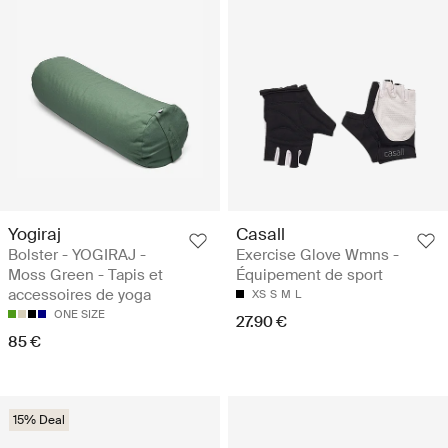
Yogiraj
Casall
Bolster - YOGIRAJ -
Exercise Glove Wmns -
Moss Green - Tapis et
Équipement de sport
accessoires de yoga
XS
S
M
L
ONE SIZE
27.90 €
85 €
15% Deal