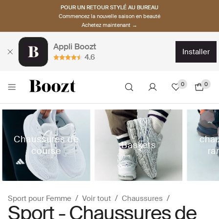
POUR UN RETOUR STYLÉ AU BUREAU
Commencez la nouvelle saison en beauté
Achetez maintenant →
Appli Boozt
installer
4.6
0
0
Chaussures de
chau
Baskets
course
ra
Sport pour Femme
Voir tout
Chaussures
Sport - Chaussures de