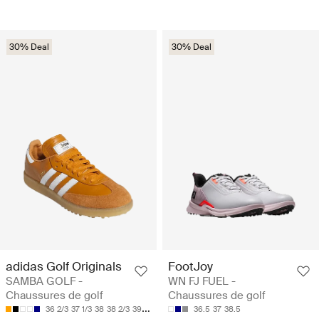
30% Deal
30% Deal
adidas Golf Originals
FootJoy
SAMBA GOLF -
WN FJ FUEL -
Chaussures de golf
Chaussures de golf
36 2/3
37 1/3
38
38 2/3
39 1/3
36.5
37
38.5