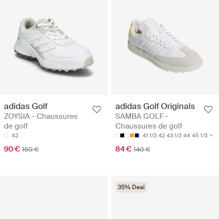
adidas Golf
adidas Golf Originals
ZOYSIA - Chaussures
SAMBA GOLF -
de golf
Chaussures de golf
42
41 1/3
42
43 1/3
44
45 1/3
90 €
84 €
150 €
140 €
35% Deal