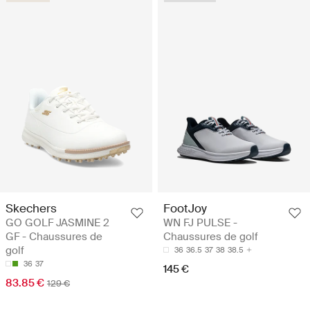
Skechers
FootJoy
GO GOLF JASMINE 2
WN FJ PULSE -
GF - Chaussures de
Chaussures de golf
golf
36
36.5
37
38
38.5
36
37
145 €
83.85 €
129 €