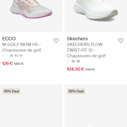
ECCO
Skechers
W GOLF BIOM H5 -
SKECHERS FLOW
Chaussures de golf
TWIST-FIT SI -
Chaussures de golf
36
40
41
36
38
126 €
180 €
104.30 €
149 €
35% Deal
35% Deal