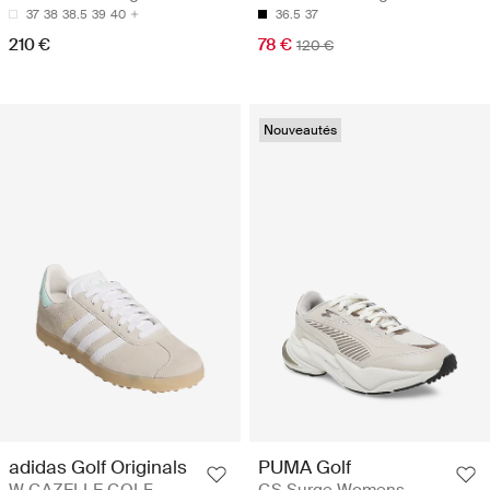
37
38
38.5
39
40
36.5
37
210 €
78 €
120 €
Nouveautés
adidas Golf Originals
PUMA Golf
W GAZELLE GOLF -
GS Surge Womens -