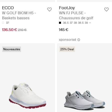
ECCO
FootJoy
W GOLF BIOM H5 -
WN FJ PULSE -
Baskets basses
Chaussures de golf
37
36.5
37
38
38.5
39
136.50 €
145 €
210 €
sponsorisé
Nouveautés
25% Deal