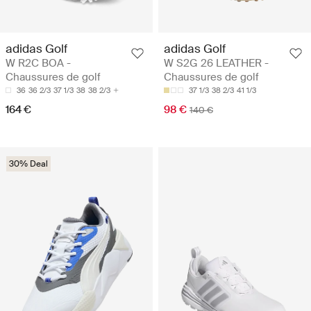
adidas Golf
adidas Golf
W R2C BOA -
W S2G 26 LEATHER -
Chaussures de golf
Chaussures de golf
36
36 2/3
37 1/3
38
38 2/3
37 1/3
38 2/3
41 1/3
164 €
98 €
140 €
30% Deal