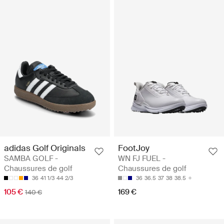
adidas Golf Originals
FootJoy
SAMBA GOLF -
WN FJ FUEL -
Chaussures de golf
Chaussures de golf
36
41 1/3
44 2/3
36
36.5
37
38
38.5
105 €
169 €
140 €