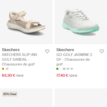
Skechers
Skechers
SKECHERS SLIP-INS
GO GOLF JASMINE 2
GOLF SANDAL -
GF - Chaussures de
Chaussures de golf
golf
37
36
37
41
83.30 €
77.40 €
119 €
129 €
30% Deal