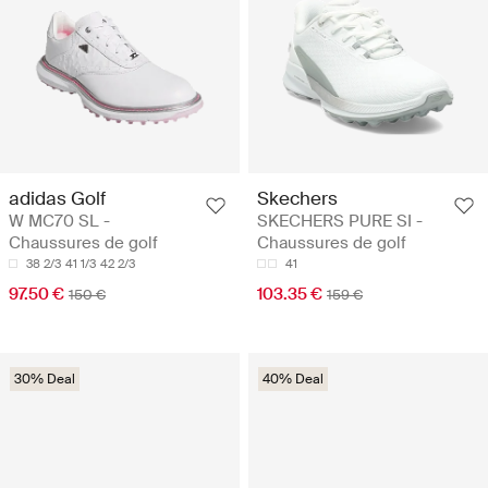
adidas Golf
Skechers
W MC70 SL -
SKECHERS PURE SI -
Chaussures de golf
Chaussures de golf
38 2/3
41 1/3
42 2/3
41
97.50 €
103.35 €
150 €
159 €
30% Deal
40% Deal