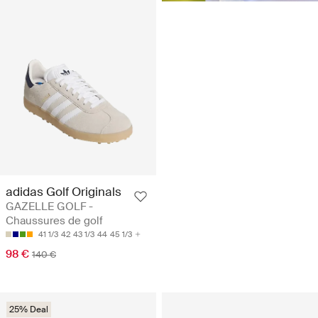
adidas Golf Originals
GAZELLE GOLF -
Chaussures de golf
41 1/3
42
43 1/3
44
45 1/3
98 €
140 €
25% Deal