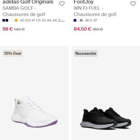
adidas Golf Originals
FootJoy
SAMBA GOLF -
WN FJ FUEL -
Chaussures de golf
Chaussures de golf
40 2/3
41 1/3
42
44
44 2/3
36.5
37
98 €
84.50 €
140 €
169 €
35% Deal
Nouveautés