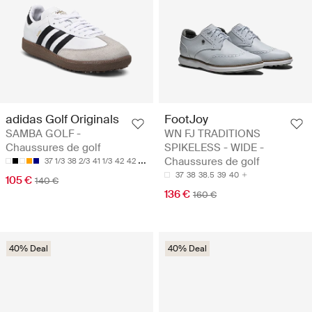
adidas Golf Originals
FootJoy
SAMBA GOLF -
WN FJ TRADITIONS
Chaussures de golf
SPIKELESS - WIDE -
Chaussures de golf
37 1/3
38 2/3
41 1/3
42
42 2/3
37
38
38.5
39
40
105 €
140 €
136 €
160 €
40% Deal
40% Deal