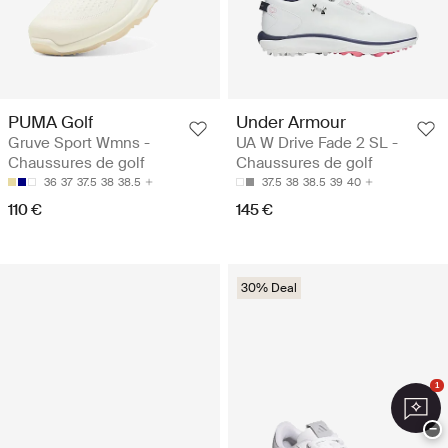
PUMA Golf
Under Armour
Gruve Sport Wmns -
UA W Drive Fade 2 SL -
Chaussures de golf
Chaussures de golf
36
37
37.5
38
38.5
37.5
38
38.5
39
40
110 €
145 €
30% Deal
1
−