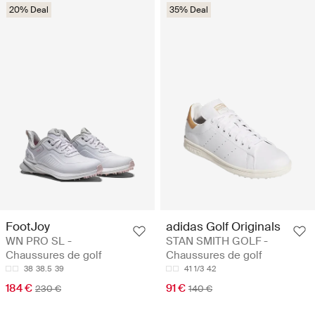
20% Deal
35% Deal
FootJoy
adidas Golf Originals
WN PRO SL -
STAN SMITH GOLF -
Chaussures de golf
Chaussures de golf
38
38.5
39
41 1/3
42
184 €
91 €
230 €
140 €