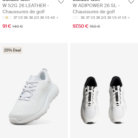
W S2G 26 LEATHER -
W ADIPOWER 26 SL -
Chaussures de golf
Chaussures de golf
37 1/3
38
38 2/3
39 1/3
40
36
37 1/3
38 2/3
39 1/3
41 1/3
91 €
97.50 €
140 €
150 €
25% Deal