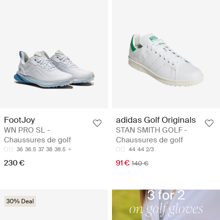
FootJoy
adidas Golf Originals
WN PRO SL -
STAN SMITH GOLF -
Chaussures de golf
Chaussures de golf
36
36.5
37
38
38.5
44
44 2/3
230 €
91 €
140 €
30% Deal