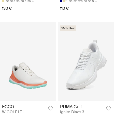
37
37.5
38
38.5
39
36
37
37.5
38
38.5
130 €
110 €
25% Deal
ECCO
PUMA Golf
W GOLF LT1 -
Ignite Blaze 3 -