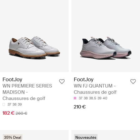
FootJoy
FootJoy
WN PREMIERE SERIES
WN FJ QUANTUM -
MADISON -
Chaussures de golf
Chaussures de golf
37
38
38.5
39
40
37
38
39
210 €
182 €
260 €
35% Deal
Nouveautés