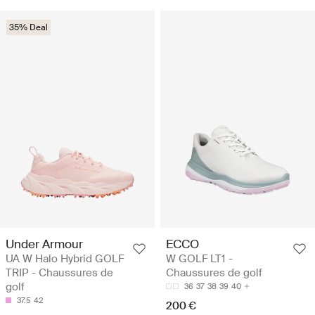
35% Deal
Under Armour
ECCO
UA W Halo Hybrid GOLF
W GOLF LT1 -
TRIP - Chaussures de
Chaussures de golf
golf
36
37
38
39
40
37.5
42
200 €