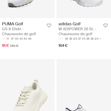
PUMA Golf
adidas Golf
GS-X Efekt -
W ADIPOWER 26 SL -
Chaussures de golf
Chaussures de golf
37
40
43
44
46
36
36 2/3
37 1/3
38
38 2/3
91 €
164 €
130 €