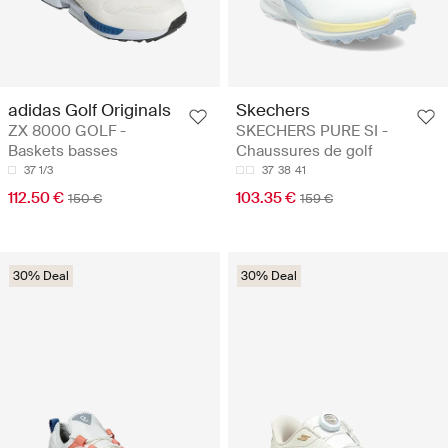
adidas Golf Originals
Skechers
ZX 8000 GOLF -
SKECHERS PURE SI -
Baskets basses
Chaussures de golf
37 1/3
37
38
41
112.50 €
103.35 €
150 €
159 €
30% Deal
30% Deal