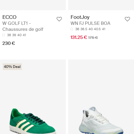
ECCO
FootJoy
W GOLF LT1 -
WN FJ PULSE BOA
Chaussures de golf
38
38.5
40
40.5
41
38
39
40
41
131.25 €
175 €
230 €
40% Deal