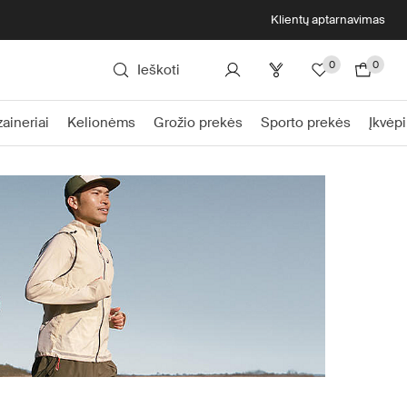
Klientų aptarnavimas
0
0
Ieškoti
zaineriai
Kelionėms
Grožio prekės
Sporto prekės
Įkvėp