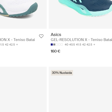
Asics
N X - Teniso Batai
GEL-RESOLUTION X - Teniso Bata
41.5
42
42.5
40
40.5
41.5
42
42.5
160 €
30% Nuolaida