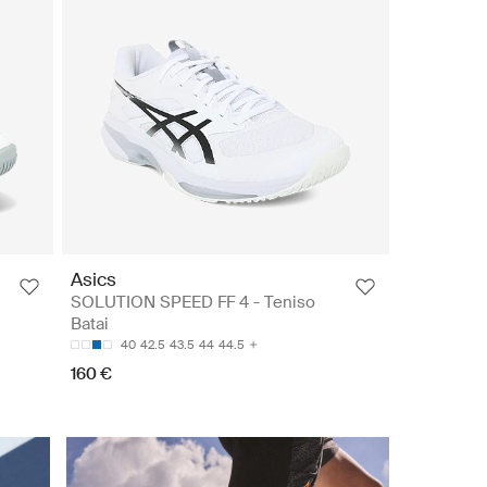
Asics
SOLUTION SPEED FF 4 - Teniso
Batai
40
42.5
43.5
44
44.5
160 €