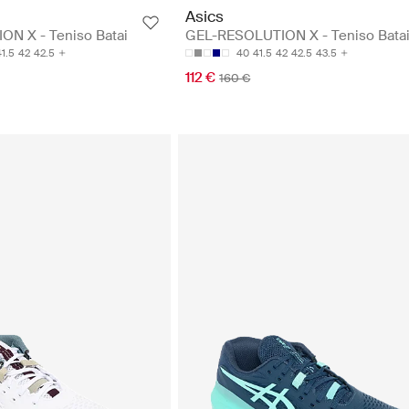
Asics
N X - Teniso Batai
GEL-RESOLUTION X - Teniso Bata
41.5
42
42.5
40
41.5
42
42.5
43.5
112 €
160 €