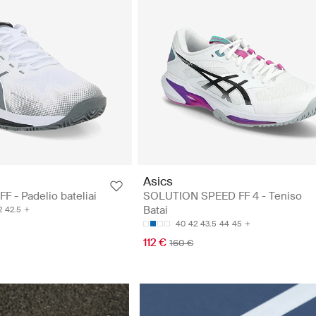
Asics
 - Padelio bateliai
SOLUTION SPEED FF 4 - Teniso
Batai
2
42.5
40
42
43.5
44
45
112 €
160 €