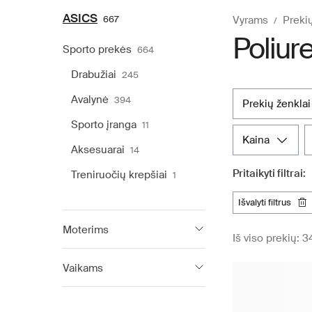
ASICS
667
Vyrams
Prekių
Poliur
Sporto prekės
664
Drabužiai
245
Avalynė
394
prekių ženklai
Sporto įranga
11
kaina
Aksesuarai
14
Pritaikyti filtrai:
Treniruočių krepšiai
1
išvalyti filtrus
Moterims
Iš viso prekių: 3
ASICS
680
Vaikams
ASICS
122