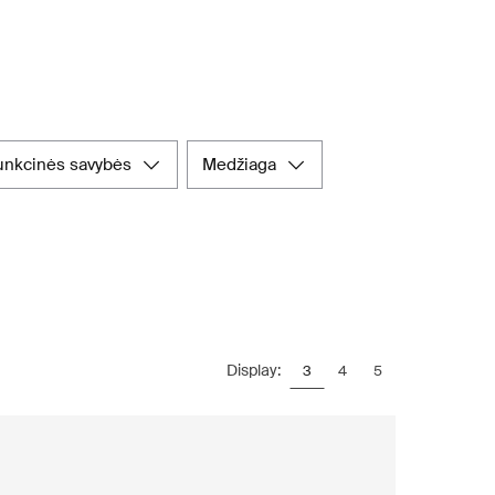
funkcinės savybės
medžiaga
Display:
3
4
5