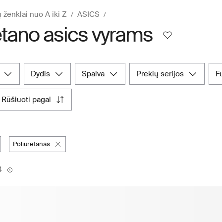
 ženklai nuo A iki Z
ASICS
etano asics vyrams
dydis
spalva
prekių serijos
rūšiuoti pagal
poliuretanas
4