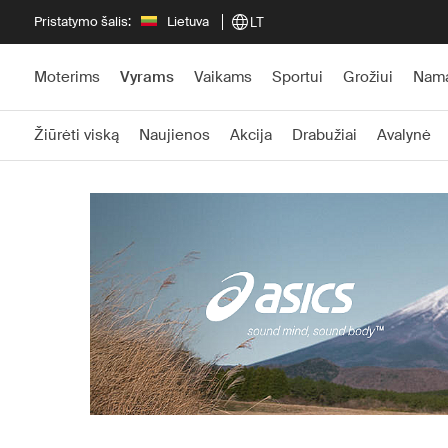
Pristatymo šalis:
Lietuva
LT
Moterims
Vyrams
Vaikams
Sportui
Grožiui
Nam
Žiūrėti viską
Naujienos
Akcija
Drabužiai
Avalynė