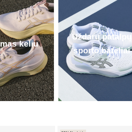
Uždarų patalpų
mas keliu
sporto bateliai