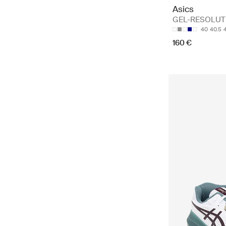
Asics
GEL-RESOLUTIO
40
40.5
160 €