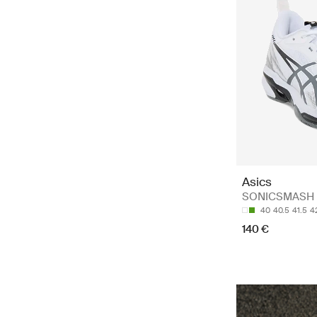
Asics
SONICSMASH FF
40
40.5
41.5
4
140 €