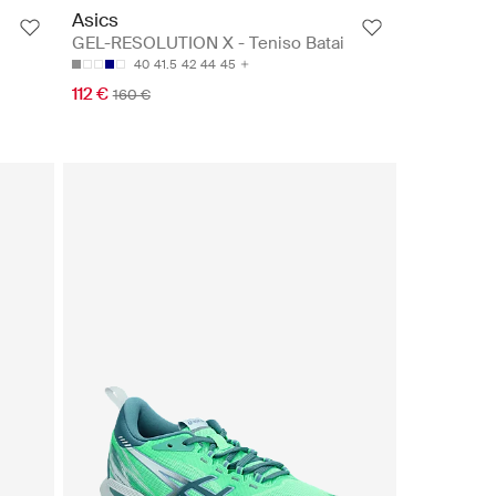
Asics
i
GEL-RESOLUTION X - Teniso Batai
40
41.5
42
44
45
112 €
160 €