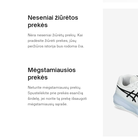
Neseniai žiūrėtos
prekės
Nėra neseniai žiūrėtų prekių. Kai
pradėsite žiūrėti prekes, jūsų
peržiūros istorija bus rodoma čia.
Mėgstamiausios
prekės
Neturite mėgstamiausių prekių.
Spustelėkite prie prekės esančią
širdelę, jei norite tą prekę išsaugoti
mėgstamiausių sąraše.