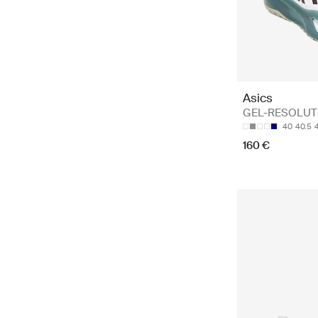
Asics
GEL-RESOLUTIO
40
40.5
160 €