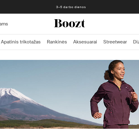
Nemokamas grąžinimas per 30 dienų
3–5 darbo dienos
ams
Apatinis trikotažas
Rankinės
Aksesuarai
Streetwear
Di