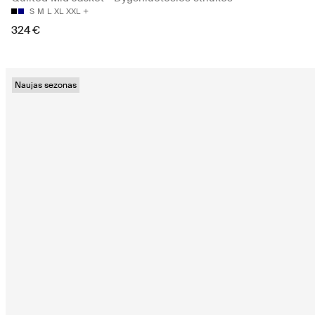
S
M
L
XL
XXL
324 €
Naujas sezonas