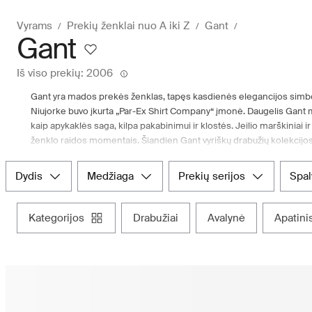
Vyrams
Prekių ženklai nuo A iki Z
Gant
Gant
Iš viso prekių: 2006
Gant yra mados prekės ženklas, tapęs kasdienės elegancijos simboliu.
Niujorke buvo įkurta „Par-Ex Shirt Company“ įmonė. Daugelis Gant 
kaip apykaklės saga, kilpa pakabinimui ir klostės. Jeilio marškinia
ženklo raidos momentais. Šiandien Gant vyriškų drabužių kolekcijos 
marškinėlių ir „chino“ kelnių iki patogios avalynės. Pirmaujanti ska
asortimentą, kuriame rasite ir Gant vyrams skirtą kolekciją. Apsipirk
dydis
medžiaga
prekių serijos
spa
drabužių ir aksesuarų.
kategorijos
drabužiai
avalynė
apatini