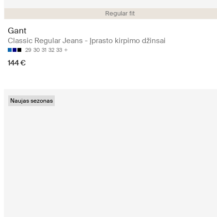
Regular fit
Gant
Classic Regular Jeans - Įprasto kirpimo džinsai
29
30
31
32
33
144 €
Naujas sezonas