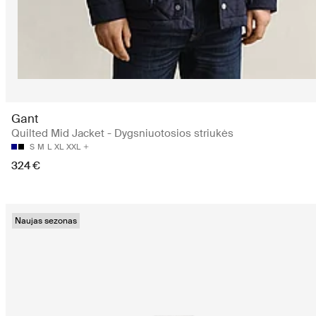
Gant
Quilted Mid Jacket - Dygsniuotosios striukės
S
M
L
XL
XXL
324 €
Naujas sezonas