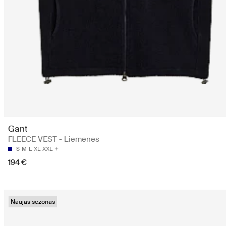
Gant
FLEECE VEST - Liemenės
S
M
L
XL
XXL
194 €
Naujas sezonas