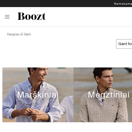
Nemokamas
Daugiau iš Gant
gant f
Marškiniai
Megztiniai