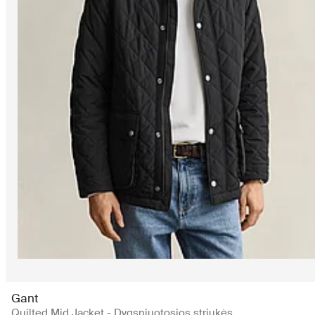
Gant
Quilted Mid Jacket - Dygsniuotosios striukės