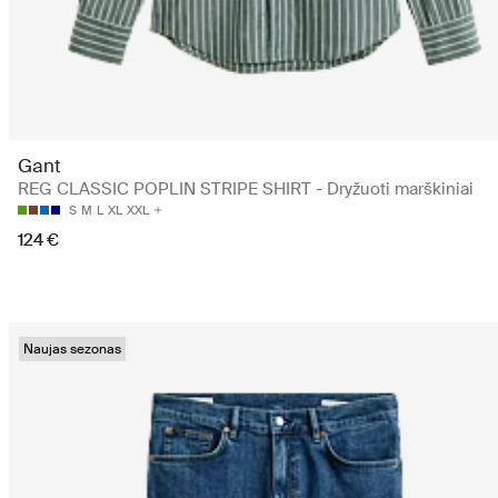
Gant
REG CLASSIC POPLIN STRIPE SHIRT - Dryžuoti marškiniai
S
M
L
XL
XXL
124 €
Naujas sezonas