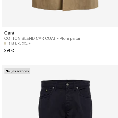
Gant
COTTON BLEND CAR COAT - Ploni paltai
S
M
L
XL
XXL
374 €
Naujas sezonas