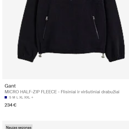
Gant
MICRO HALF-ZIP FLEECE - Flisiniai ir viršutiniai drabužiai
S
M
L
XL
XXL
234 €
Naujas sezonas