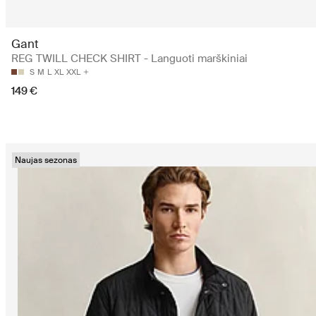
Gant
REG TWILL CHECK SHIRT - Languoti marškiniai
S
M
L
XL
XXL
149 €
Naujas sezonas