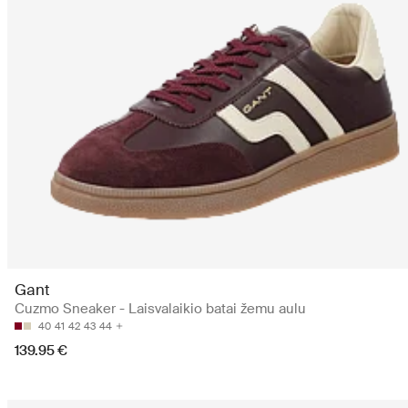
Gant
Cuzmo Sneaker - Laisvalaikio batai žemu aulu
40
41
42
43
44
139.95 €