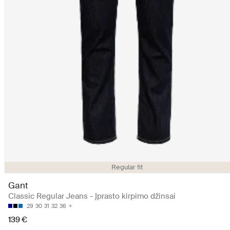
Regular fit
Gant
Classic Regular Jeans - Įprasto kirpimo džinsai
29
30
31
32
36
139 €