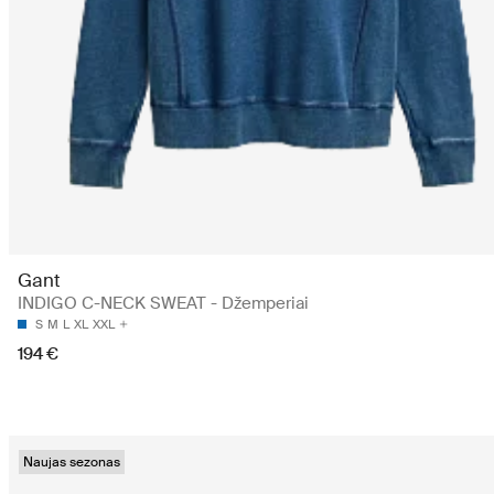
Gant
INDIGO C-NECK SWEAT - Džemperiai
S
M
L
XL
XXL
194 €
Naujas sezonas