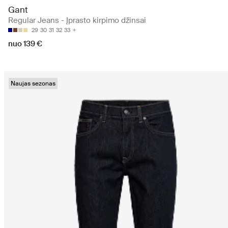
Gant
Regular Jeans - Įprasto kirpimo džinsai
29
30
31
32
33
nuo 139 €
Naujas sezonas