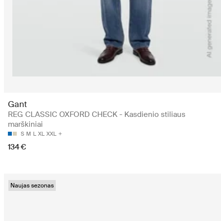
Gant
REG CLASSIC OXFORD CHECK - Kasdienio stiliaus
marškiniai
S
M
L
XL
XXL
134 €
Naujas sezonas