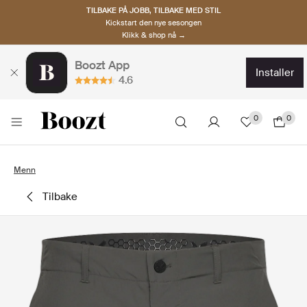
TILBAKE PÅ JOBB, TILBAKE MED STIL
Kickstart den nye sesongen
Klikk & shop nå →
Boozt App
installer
4.6
0
0
Menn
tilbake