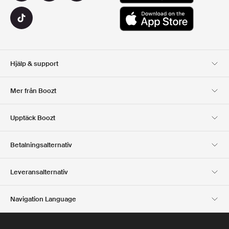
Hjälp & support
Kundservice
Leverans
Mer från Boozt
Returer
Betalning
Om Oss
Officiell Boozt Rabattkod
Upptäck Boozt
Presentkort
Våra appar
Karriär
Företagsinformation
Club Boozt
Betalningsalternativ
Investerarrelationer
Ansvar
Press & utmärkelser
Boozt Outlet
Leveransalternativ
Navigation Language
Swedish
English