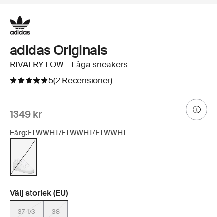
adidas Originals
RIVALRY LOW - Låga sneakers
5
(2 Recensioner)
1349 kr
Färg:
FTWWHT/FTWWHT/FTWWHT
Välj storlek (EU)
37 1/3
38