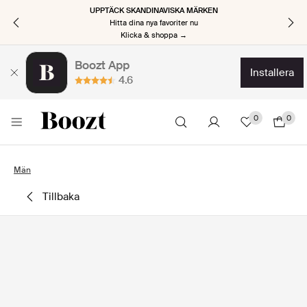
UPPTÄCK SKANDINAVISKA MÄRKEN
Hitta dina nya favoriter nu
Klicka & shoppa →
Boozt App
installera
4.6
0
0
Män
tillbaka