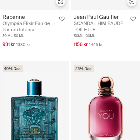
Rabanne
Jean Paul Gaultier
Olympéa Elixir Eau de
SCANDAL HIM EAUDE
Parfum Intense
TOILETTE
30 ML
50 ML
50ML
100ML
931 kr
1156 kr
1330 kr
1445 kr
40% Deal
25% Deal