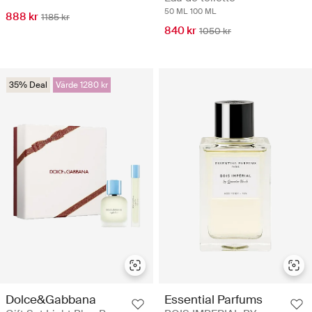
50 ML
100 ML
888 kr
1185 kr
840 kr
1050 kr
35% Deal
Värde 1280 kr
Dolce&Gabbana
Essential Parfums