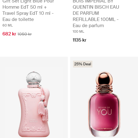
Gift Set Light Blue Pour
BOIS IMPERIAL BY
Homme EdT 50 ml +
QUENTIN BISCH EAU
Travel Spray EdT 10 ml -
DE PARFUM
Eau de toilette
REFILLABLE 100ML -
Eau de parfum
60 ML
100 ML
682 kr
1050 kr
1135 kr
25% Deal