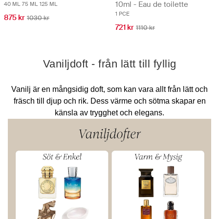
10ml - Eau de toilette
40 ML
75 ML
125 ML
1 PCE
875 kr
1030 kr
721 kr
1110 kr
Vaniljdoft - från lätt till fyllig
Vanilj är en mångsidig doft, som kan vara allt från lätt och
fräsch till djup och rik. Dess värme och sötma skapar en
känsla av trygghet och elegans.