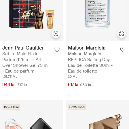
Jean Paul Gaultier
Maison Margiela
Set Le Male Elixir
Maison Margiela
Parfum 125 ml + All-
REPLICA Sailing Day
Over Shower Gel 75 ml
Eau de Toilette 30ml -
- Eau de parfum
Eau de toilette
125.75 ML
30 ML
944 kr
617 kr
1717 kr
950 kr
15% Deal
35% Deal