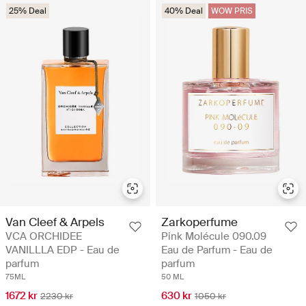
25% Deal
40% Deal
WOW PRIS
Van Cleef & Arpels
Zarkoperfume
VCA ORCHIDEE
Pink Molécule 090.09
VANILLLA EDP - Eau de
Eau de Parfum - Eau de
parfum
parfum
75ML
50 ML
1672 kr
630 kr
2230 kr
1050 kr