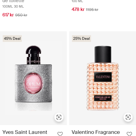
de toilette
100 ML
100ML
30 ML
478 kr
1195 kr
617 kr
950 kr
45% Deal
25% Deal
Yves Saint Laurent
Valentino Fragrance