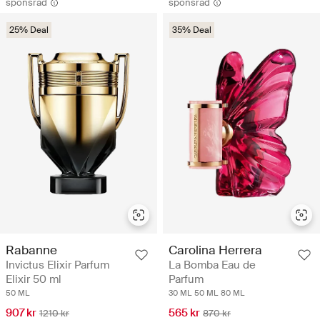
sponsrad
sponsrad
25% Deal
35% Deal
Rabanne
Carolina Herrera
Invictus Elixir Parfum
La Bomba Eau de
Elixir 50 ml
Parfum
50 ML
30 ML
50 ML
80 ML
907 kr
565 kr
1210 kr
870 kr