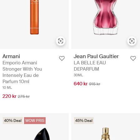
Armani
Jean Paul Gaultier
Emporio Armani
LA BELLE EAU
Stronger With You
DEPARFUM
Intensely Eau de
30ML
Parfum 10ml
640 kr
915 kr
10 ML
220 kr
275 kr
40% Deal
WOW PRIS
45% Deal