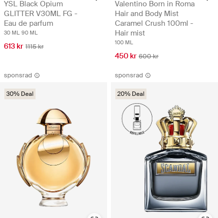
YSL Black Opium
Valentino Born in Roma
GLITTER V30ML FG -
Hair and Body Mist
Eau de parfum
Caramel Crush 100ml -
Hair mist
30 ML
90 ML
100 ML
613 kr
1115 kr
450 kr
600 kr
sponsrad
sponsrad
30% Deal
20% Deal