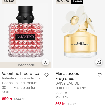
15% Deal
50% Deal
+ Gåva
Hot on social
Valentino Fragrance
Marc Jacobs
Valentino Born in Roma
Fragrance
Donna Eau de Parfum
DAISY EAU DE
30ml - Eau de parfum
TOILETTE - Eau de
30 ML
toilette
30ML
50ML
850 kr
1000 kr
567 kr
1135 kr