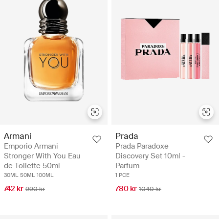
Prada
Armani
Prada Paradoxe
Emporio Armani
Discovery Set 10ml -
Stronger With You Eau
Parfum
de Toilette 50ml
1 PCE
30ML
50ML
100ML
780 kr
742 kr
1040 kr
990 kr