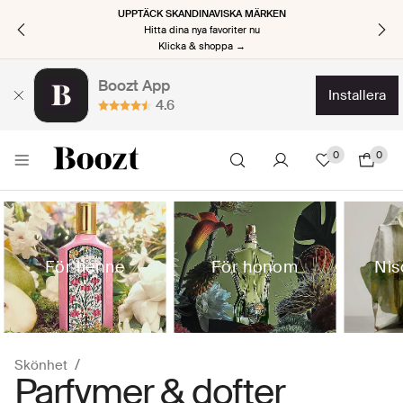
UPPTÄCK SKANDINAVISKA MÄRKEN
Hitta dina nya favoriter nu
Klicka & shoppa →
Boozt App
installera
4.6
0
0
För henne
För honom
Nis
Skönhet
Parfymer & dofter