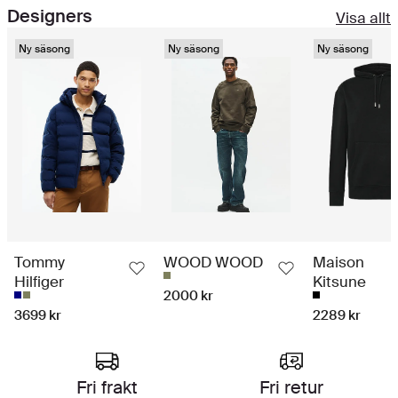
Designers
Visa allt
Ny säsong
Ny säsong
Ny säsong
Tommy
WOOD WOOD
Maison
Hilfiger
Kitsune
2000 kr
3699 kr
2289 kr
Shoppingupplevelse i toppklass
Fri frakt
Fri retur