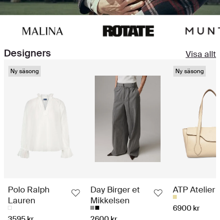
Designers
Visa allt
Ny säsong
Ny säsong
Polo Ralph
Day Birger et
ATP Atelier
Lauren
Mikkelsen
6900 kr
3595 kr
2600 kr