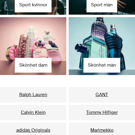
Sport kvinnor
Sport män
Skönhet dam
Skönhet män
Våra populäraste varumärken för henne
Ralph Lauren
GANT
Calvin Klein
Tommy Hilfiger
adidas Originals
Marimekko