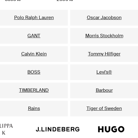
Våra populäraste varumärken för honom
Polo Ralph Lauren
Oscar Jacobson
GANT
Morris Stockholm
Calvin Klein
Tommy Hilfiger
BOSS
Levi's®
TIMBERLAND
Barbour
Rains
Tiger of Sweden