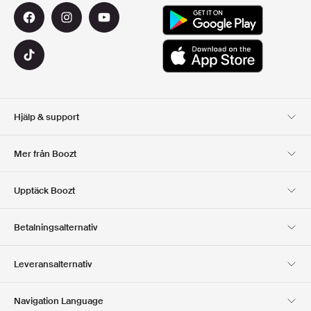
Hjälp & support
Kundservice
Leverans
Mer från Boozt
Returer
Betalning
Om Oss
Officiell Boozt Rabattkod
Upptäck Boozt
Presentkort
Våra appar
Karriär
Företagsinformation
Club Boozt
Betalningsalternativ
Investerarrelationer
Ansvar
Press & utmärkelser
Boozt Outlet
Leveransalternativ
Navigation Language