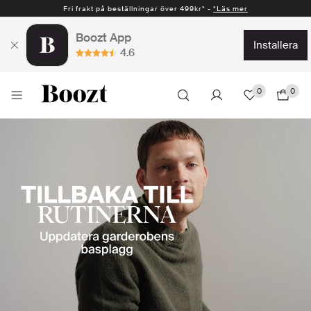
Fri frakt på beställningar över 499kr* -
Snabb leverans 1-2 vardagar* -
*Läs mer
*Läs mer
Boozt App
installera
4.6
0
0