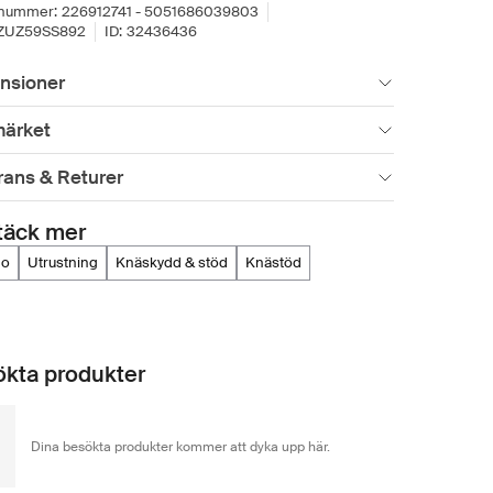
lnummer:
226912741 - 5051686039803
ZUZ59SS892
ID:
32436436
nsioner
ärket
rans & Returer
täck mer
no
utrustning
knäskydd & stöd
knästöd
kta produkter
Dina besökta produkter kommer att dyka upp här.