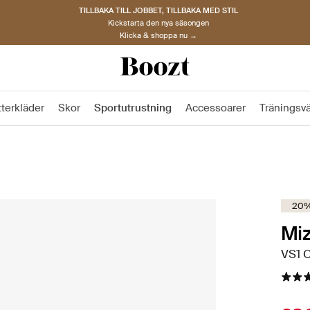
TILLBAKA TILL JOBBET, TILLBAKA MED STIL
Kickstarta den nya säsongen
Klicka & shoppa nu →
tterkläder
Skor
Sportutrustning
Accessoarer
Träningsv
20%
Mi
VS1 