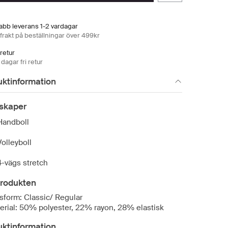
abb leverans 1-2 vardagar
 frakt på beställningar över 499kr
 retur
dagar fri retur
uktinformation
skaper
Handboll
Volleyboll
4-vägs stretch
rodukten
sform: Classic/ Regular
erial: 50% polyester, 22% rayon, 28% elastisk
uktinformation