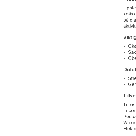
Upple
knäsky
på pla
aktivit
Vikti
Öka
Säk
Obe
Detal
Str
Ger
Tillv
Tillv
Import
Posta
Wokin
Elekt