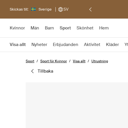
Skickas till:
Sverige
SV
Kvinnor
Män
Barn
Sport
Skönhet
Hem
Visa allt
Nyheter
Erbjudanden
Aktivitet
Kläder
Y
Sport
Sport för Kvinnor
Visa allt
Utrustning
tillbaka