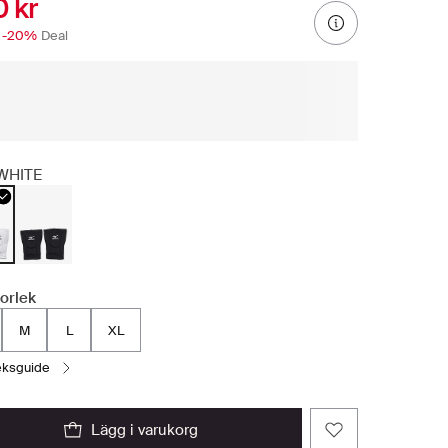
 kr
-20%
Deal
WHITE
torlek
M
L
XL
leksguide
lägg i varukorg