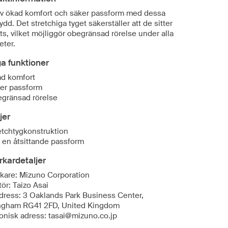
v ökad komfort och säker passform med dessa
dd. Det stretchiga tyget säkerställer att de sitter
ts, vilket möjliggör obegränsad rörelse under alla
eter.
ga funktioner
d komfort
er passform
gränsad rörelse
jer
etchtygkonstruktion
 en åtsittande passform
erkardetaljer
erkare: Mizuno Corporation
ör: Taizo Asai
dress: 3 Oaklands Park Business Center,
gham RG41 2FD, United Kingdom
ronisk adress: tasai@mizuno.co.jp