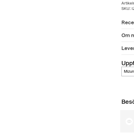
Artike
SKU:
I
Rece
Om m
Leve
Upp
mizu
Besö