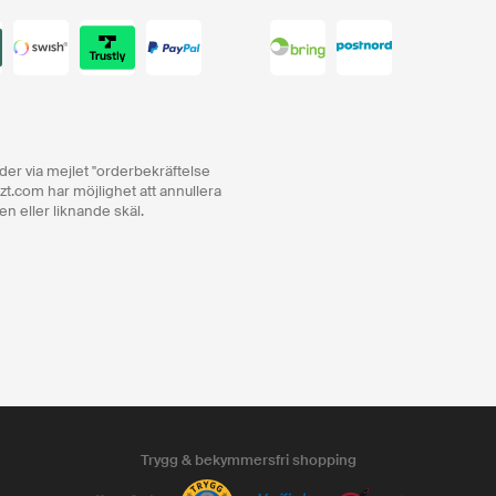
order via mejlet "orderbekräftelse
zt.com har möjlighet att annullera
en eller liknande skäl.
Trygg & bekymmersfri shopping