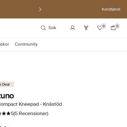
Kundtjänst
0
0
Sök
äskor
Community
 Deal
zuno
Compact Kneepad - Knästöd
5
(5 Recensioner)