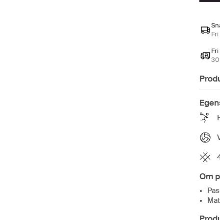
Sn
Fri
Fri
30 
Prod
Egen
Om p
Pas
Mat
Prod