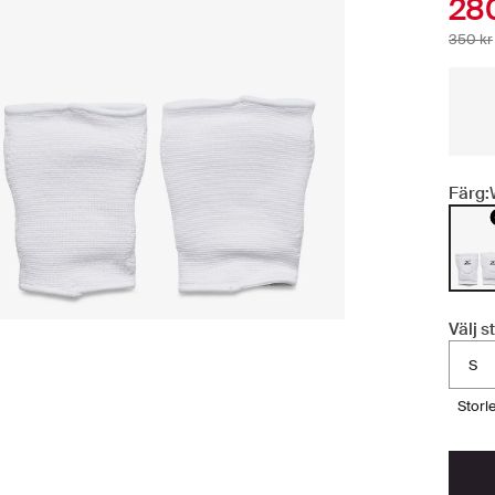
280
350 kr
Färg:
Välj s
S
stor