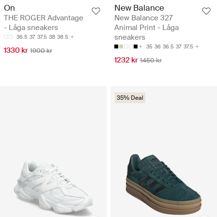
On
New Balance
THE ROGER Advantage
New Balance 327
- Låga sneakers
Animal Print - Låga
sneakers
36.5
37
37.5
38
38.5
35
36
36.5
37
37.5
1330 kr
1900 kr
1232 kr
1450 kr
35% Deal