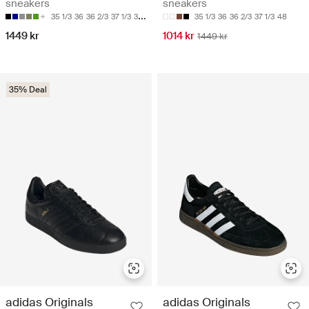
sneakers
sneakers
35 1/3
36
36 2/3
37 1/3
38
35 1/3
36
36 2/3
37 1/3
48
1449 kr
1014 kr
1449 kr
35% Deal
adidas Originals
adidas Originals