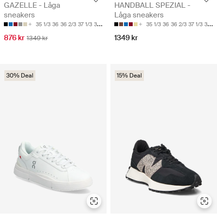
GAZELLE - Låga
HANDBALL SPEZIAL -
sneakers
Låga sneakers
35 1/3
36
36 2/3
37 1/3
38
35 1/3
36
36 2/3
37 1/3
38
876 kr
1349 kr
1349 kr
30% Deal
15% Deal