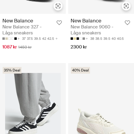
New Balance
New Balance
New Balance 327 -
New Balance 9060 -
Låga sneakers
Låga sneakers
37
37.5
39.5
42
42.5
38
38.5
39.5
40
40.5
1087 kr
2300 kr
1450 kr
35% Deal
40% Deal