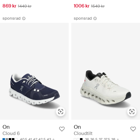
869 kr
1006 kr
1449 kr
1549 kr
sponsrad
sponsrad
On
On
Cloud 6
Cloudtilt
40.5
41
42
42.5
43
36
36.5
37
37.5
38