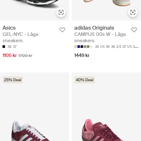
Asics
adidas Originals
GEL-NYC - Låga
CAMPUS 00s W - Låga
sneakers
sneakers
36
37
35 1/3
36
36 2/3
37 1/3
38
1105 kr
1449 kr
1700 kr
25% Deal
40% Deal