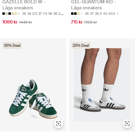
GAZELLE BOLD W -
GEL-QUANTUM KEI -
Låga sneakers
Låga sneakers
36
36 2/3
37 1/3
38
38 2/3
36
37
39.5
40
40.5
1086 kr
715 kr
1449 kr
1100 kr
35% Deal
25% Deal