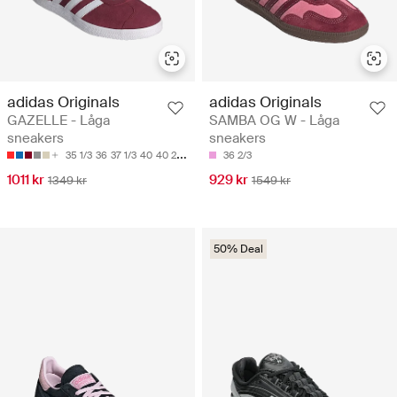
adidas Originals
adidas Originals
GAZELLE - Låga
SAMBA OG W - Låga
sneakers
sneakers
35 1/3
36
37 1/3
40
40 2/3
36 2/3
1011 kr
929 kr
1349 kr
1549 kr
50% Deal