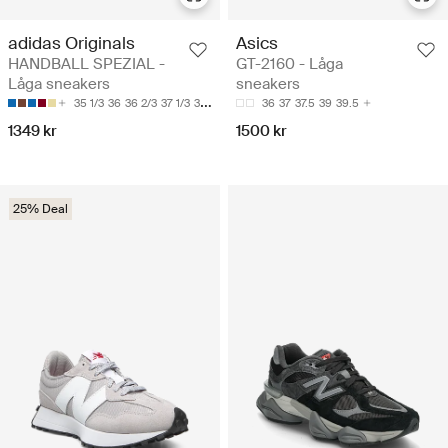
adidas Originals
Asics
HANDBALL SPEZIAL -
GT-2160 - Låga
Låga sneakers
sneakers
35 1/3
36
36 2/3
37 1/3
38
36
37
37.5
39
39.5
1349 kr
1500 kr
25% Deal