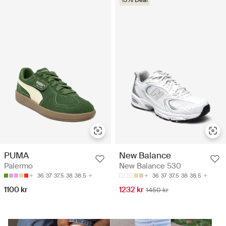
15% Deal
PUMA
New Balance
Palermo
New Balance 530
36
37
37.5
38
38.5
36
37
37.5
38
38.5
1100 kr
1232 kr
1450 kr