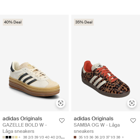
40% Deal
35% Deal
adidas Originals
adidas Originals
GAZELLE BOLD W -
SAMBA OG W - Låga
Låga sneakers
sneakers
38 2/3
39 1/3
40
40 2/3
41 1/3
35 1/3
36
36 2/3
37 1/3
38