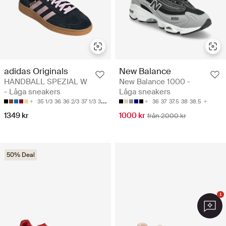
adidas Originals
New Balance
HANDBALL SPEZIAL W
New Balance 1000 -
- Låga sneakers
Låga sneakers
35 1/3
36
36 2/3
37 1/3
38
36
37
37.5
38
38.5
1349 kr
1000 kr
från 2000 kr
50% Deal
1