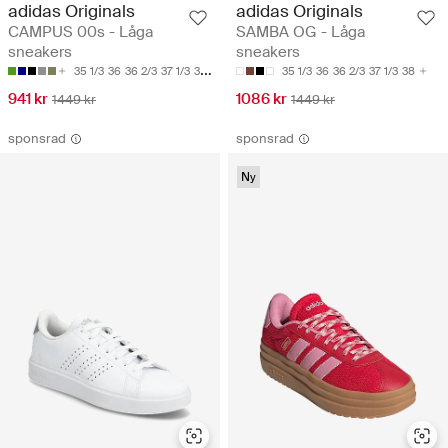
adidas Originals
adidas Originals
CAMPUS 00s - Låga
SAMBA OG - Låga
sneakers
sneakers
35 1/3
36
36 2/3
37 1/3
38
35 1/3
36
36 2/3
37 1/3
38
941 kr
1086 kr
1449 kr
1449 kr
sponsrad
sponsrad
Ny