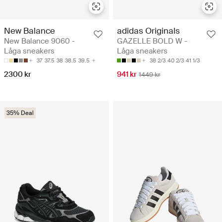
New Balance
adidas Originals
New Balance 9060 -
GAZELLE BOLD W -
Låga sneakers
Låga sneakers
37
37.5
38
38.5
39.5
38 2/3
40 2/3
41 1/3
2300 kr
941 kr
1449 kr
35% Deal