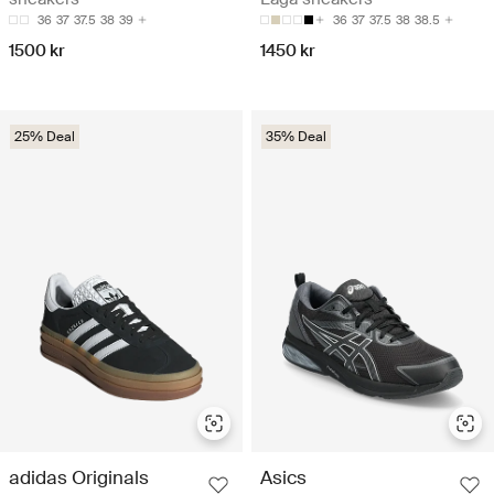
36
37
37.5
38
39
36
37
37.5
38
38.5
1500 kr
1450 kr
25% Deal
35% Deal
adidas Originals
Asics