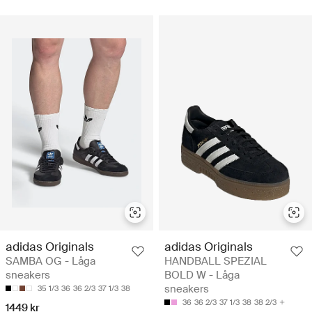
adidas Originals
adidas Originals
SAMBA OG - Låga
HANDBALL SPEZIAL
sneakers
BOLD W - Låga
sneakers
35 1/3
36
36 2/3
37 1/3
38
36
36 2/3
37 1/3
38
38 2/3
1449 kr