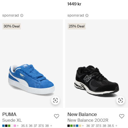
1449 kr
sponsrad
sponsrad
30% Deal
25% Deal
PUMA
New Balance
Suede XL
New Balance 2002R
35.5
36
37
37.5
38
36
37
37.5
38
38.5