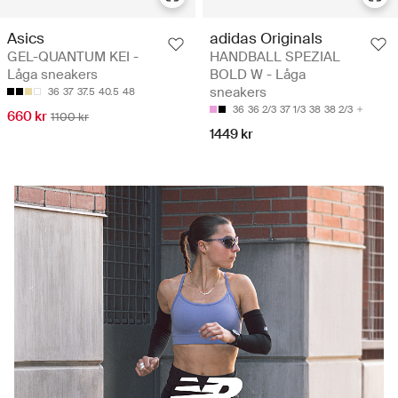
Asics
adidas Originals
GEL-QUANTUM KEI -
HANDBALL SPEZIAL
Låga sneakers
BOLD W - Låga
sneakers
36
37
37.5
40.5
48
36
36 2/3
37 1/3
38
38 2/3
660 kr
1100 kr
1449 kr