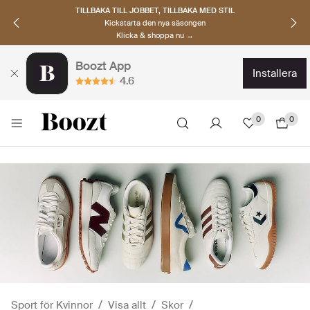
TILLBAKA TILL JOBBET, TILLBAKA MED STIL
Kickstarta den nya säsongen
Klicka & shoppa nu →
Boozt App
installera
4.6
0
0
Sport för Kvinnor
Visa allt
Skor