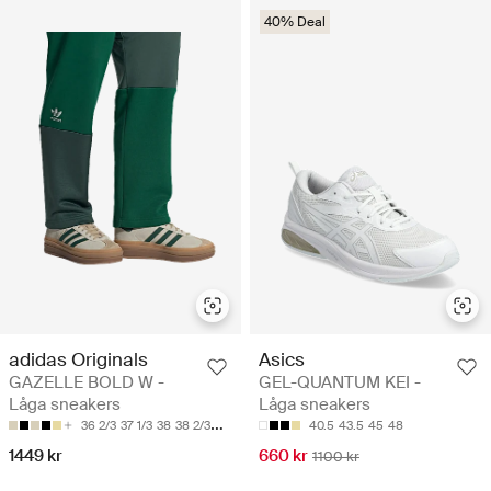
40% Deal
adidas Originals
Asics
GAZELLE BOLD W -
GEL-QUANTUM KEI -
Låga sneakers
Låga sneakers
36 2/3
37 1/3
38
38 2/3
39 1/3
40.5
43.5
45
48
1449 kr
660 kr
1100 kr