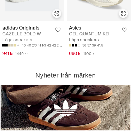
adidas Originals
Asics
GAZELLE BOLD W -
GEL-QUANTUM KEI -
Låga sneakers
Låga sneakers
40
40 2/3
41 1/3
42
42 2/3
36
37
39
41.5
941 kr
660 kr
1449 kr
1100 kr
Nyheter från märken